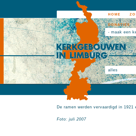
HOME
ZO
DONATIES
- maak een k
alles
De ramen werden vervaardigd in 1921 
Foto: juli 2007