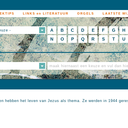
EKTIPS
LINKS en LITERATUUR
ORGELS
LAATSTE WI
A
B
C
D
E
F
G
H
euze -
N
O
P
Q
R
S
T
U
en hebben het leven van Jezus als thema. Ze werden in 1944 gere