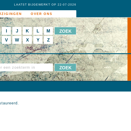
LAATST BIJGEWERKT OP 22-07-2026
JZIGINGEN
OVER ONS
I
J
K
L
M
V
W
X
Y
Z
staureerd.