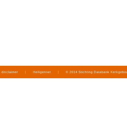
disclaimer
|
Heiligennet
|
© 2014 Stichting Databank Kerkgeb
in Limburg
|
produced by
www.mediamens.nl