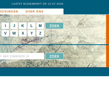
LAATST BIJGEWERKT OP 22-07-2026
JZIGINGEN
OVER ONS
I
J
K
L
M
V
W
X
Y
Z