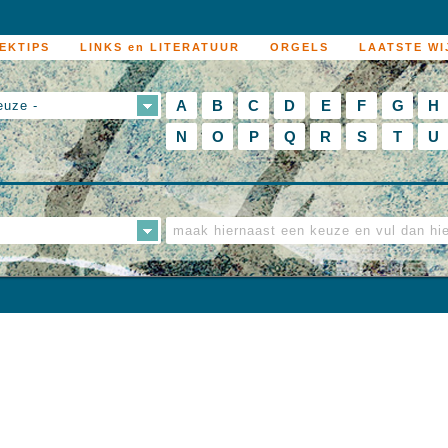
EKTIPS
LINKS en LITERATUUR
ORGELS
LAATSTE WI
A
B
C
D
E
F
G
H
euze -
N
O
P
Q
R
S
T
U