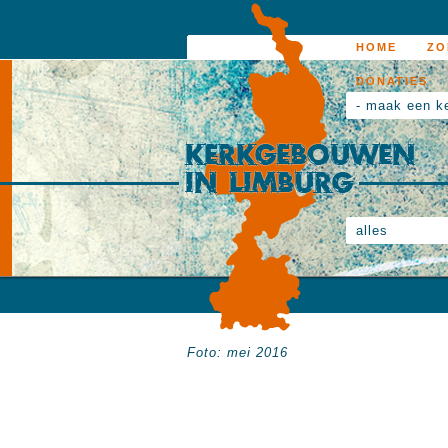
HOME
ZO
DONATIES
- maak een k
alles
Foto: mei 2016