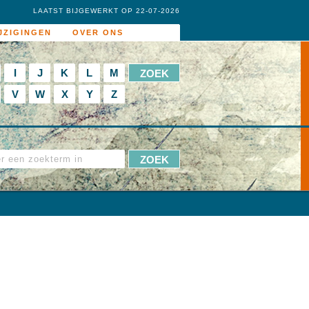
LAATST BIJGEWERKT OP 22-07-2026
JZIGINGEN
OVER ONS
I
J
K
L
M
V
W
X
Y
Z