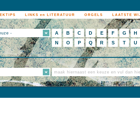
EKTIPS
LINKS en LITERATUUR
ORGELS
LAATSTE WI
A
B
C
D
E
F
G
H
euze -
N
O
P
Q
R
S
T
U