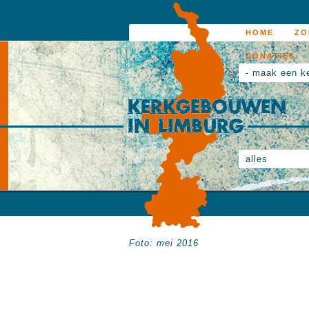
HOME
ZO
DONATIES
- maak een k
alles
Foto: mei 2016