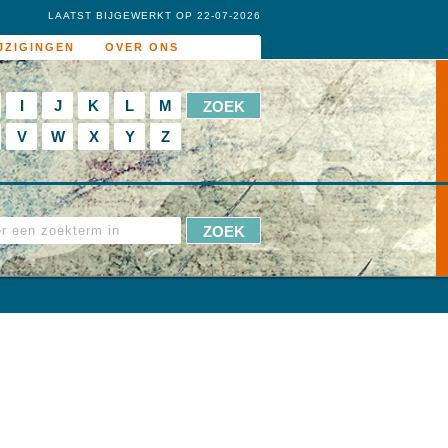
LAATST BIJGEWERKT OP 22-07-2026
JZIGINGEN
OVER ONS
I
J
K
L
M
V
W
X
Y
Z