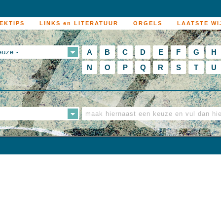
EKTIPS
LINKS en LITERATUUR
ORGELS
LAATSTE WI
A
B
C
D
E
F
G
H
euze -
N
O
P
Q
R
S
T
U