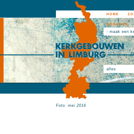
HOME
ZO
DONATIES
- maak een k
alles
Foto: mei 2016