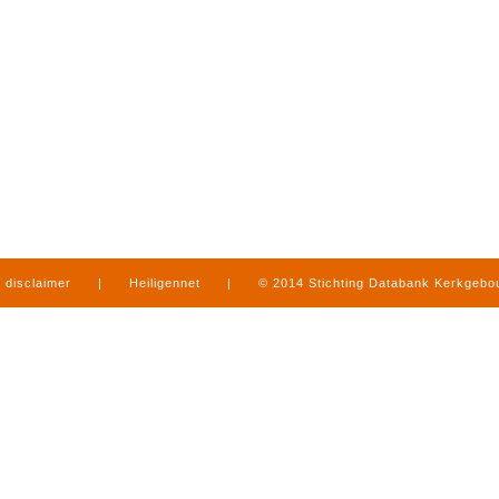
disclaimer
|
Heiligennet
|
© 2014 Stichting Databank Kerkgeb
in Limburg
|
produced by
www.mediamens.nl