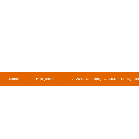
disclaimer
|
Heiligennet
|
© 2014 Stichting Databank Kerkgeb
in Limburg
|
produced by
www.mediamens.nl