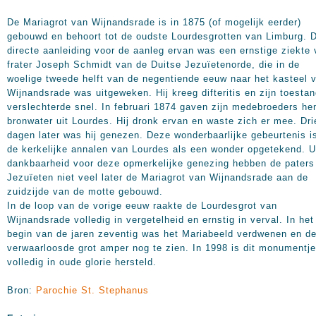
De Mariagrot van Wijnandsrade is in 1875 (of mogelijk eerder)
gebouwd en behoort tot de oudste Lourdesgrotten van Limburg. 
directe aanleiding voor de aanleg ervan was een ernstige ziekte
frater Joseph Schmidt van de Duitse Jezuïetenorde, die in de
woelige tweede helft van de negentiende eeuw naar het kasteel 
Wijnandsrade was uitgeweken. Hij kreeg difteritis en zijn toesta
verslechterde snel. In februari 1874 gaven zijn medebroeders h
bronwater uit Lourdes. Hij dronk ervan en waste zich er mee. Dri
dagen later was hij genezen. Deze wonderbaarlijke gebeurtenis is
de kerkelijke annalen van Lourdes als een wonder opgetekend. U
dankbaarheid voor deze opmerkelijke genezing hebben de paters
Jezuïeten niet veel later de Mariagrot van Wijnandsrade aan de
zuidzijde van de motte gebouwd.
In de loop van de vorige eeuw raakte de Lourdesgrot van
Wijnandsrade volledig in vergetelheid en ernstig in verval. In het
begin van de jaren zeventig was het Mariabeeld verdwenen en d
verwaarloosde grot amper nog te zien. In 1998 is dit monumentje
volledig in oude glorie hersteld.
Bron:
Parochie St. Stephanus