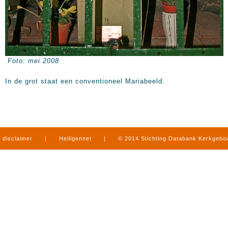
Foto: mei 2008
In de grot staat een conventioneel Mariabeeld.
disclaimer
|
Heiligennet
|
© 2014 Stichting Databank Kerkgeb
in Limburg
|
produced by
www.mediamens.nl