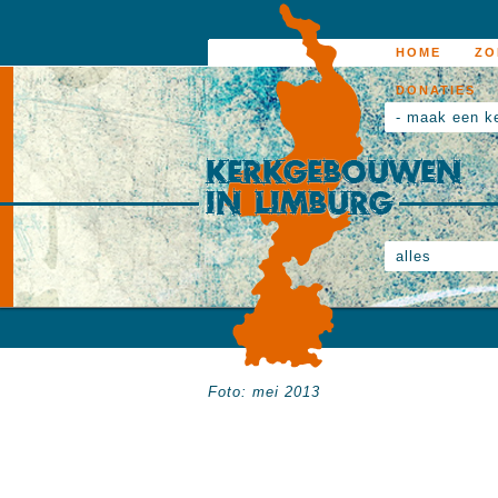
HOME
ZO
DONATIES
- maak een k
alles
Foto: mei 2013