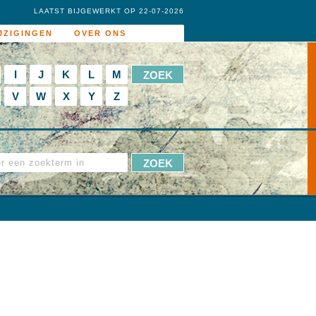
LAATST BIJGEWERKT OP 22-07-2026
JZIGINGEN
OVER ONS
I
J
K
L
M
V
W
X
Y
Z