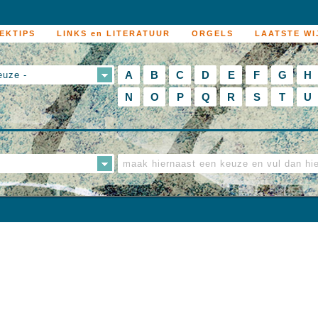
EKTIPS
LINKS en LITERATUUR
ORGELS
LAATSTE WI
A
B
C
D
E
F
G
H
euze -
N
O
P
Q
R
S
T
U