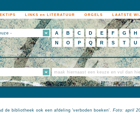
EKTIPS
LINKS en LITERATUUR
ORGELS
LAATSTE WI
A
B
C
D
E
F
G
H
euze -
N
O
P
Q
R
S
T
U
 had de bibliotheek ook een afdeling 'verboden boeken'.
Foto: april 2