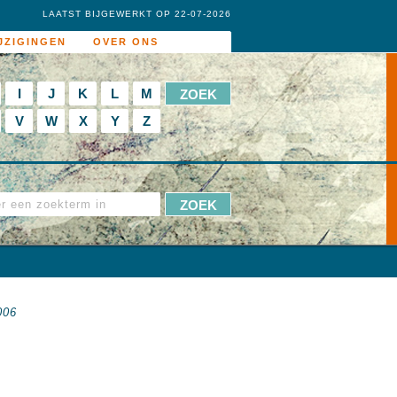
LAATST BIJGEWERKT OP 22-07-2026
JZIGINGEN
OVER ONS
I
J
K
L
M
V
W
X
Y
Z
006