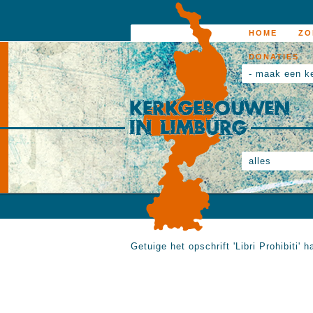
HOME
ZO
DONATIES
- maak een k
alles
Getuige het opschrift 'Libri Prohibiti'