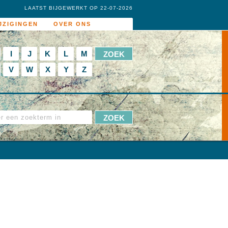
LAATST BIJGEWERKT OP 22-07-2026
JZIGINGEN
OVER ONS
I
J
K
L
M
V
W
X
Y
Z