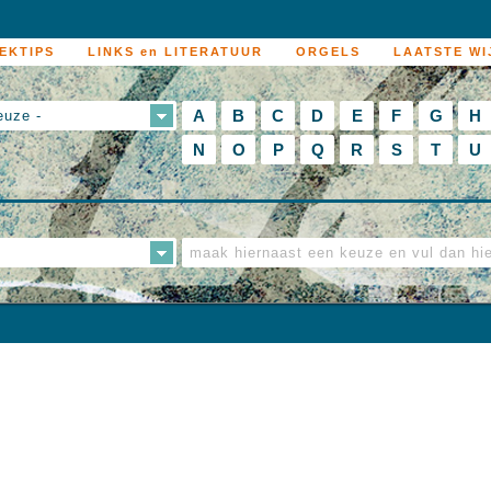
EKTIPS
LINKS en LITERATUUR
ORGELS
LAATSTE WI
A
B
C
D
E
F
G
H
euze -
N
O
P
Q
R
S
T
U