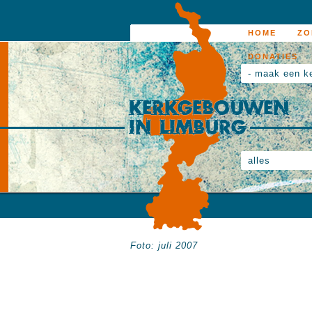
HOME
ZO
DONATIES
- maak een k
alles
Foto: juli 2007