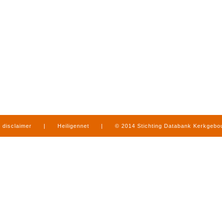
disclaimer
|
Heiligennet
|
© 2014 Stichting Databank Kerkgeb
in Limburg
|
produced by
www.mediamens.nl