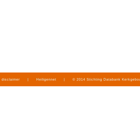
disclaimer
|
Heiligennet
|
© 2014 Stichting Databank Kerkgeb
in Limburg
|
produced by
www.mediamens.nl