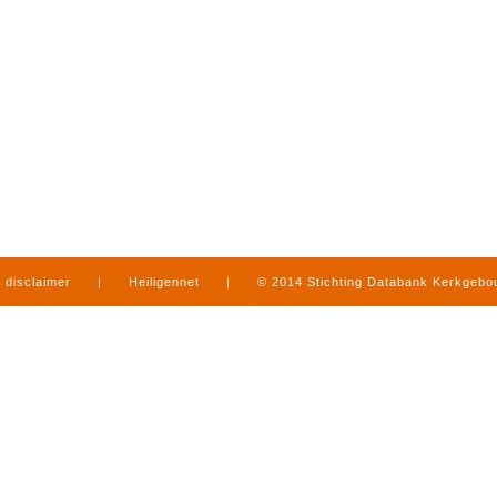
disclaimer
|
Heiligennet
|
© 2014 Stichting Databank Kerkgeb
in Limburg
|
produced by
www.mediamens.nl