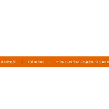
disclaimer
|
Heiligennet
|
© 2014 Stichting Databank Kerkgeb
in Limburg
|
produced by
www.mediamens.nl