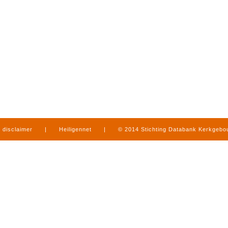
disclaimer
|
Heiligennet
|
© 2014 Stichting Databank Kerkgeb
in Limburg
|
produced by
www.mediamens.nl