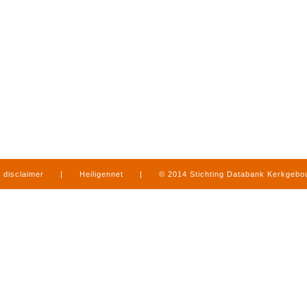
disclaimer
|
Heiligennet
|
© 2014 Stichting Databank Kerkgeb
in Limburg
|
produced by
www.mediamens.nl