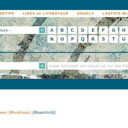
EKTIPS
LINKS en LITERATUUR
ORGELS
LAATSTE WI
A
B
C
D
E
F
G
H
euze -
N
O
P
Q
R
S
T
U
een (Mondriaan)
(Maastricht)