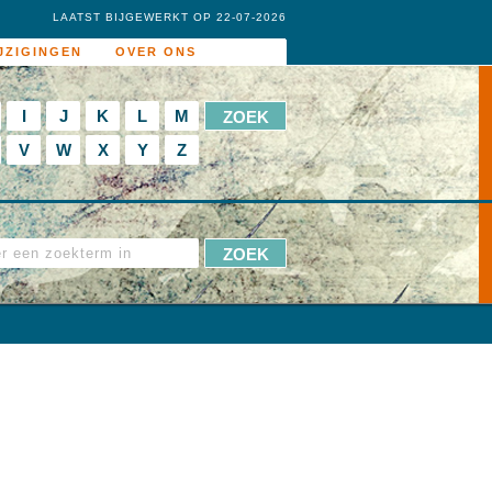
LAATST BIJGEWERKT OP 22-07-2026
JZIGINGEN
OVER ONS
I
J
K
L
M
V
W
X
Y
Z