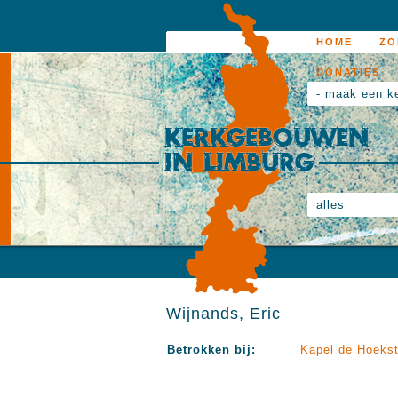
HOME
ZO
DONATIES
- maak een k
alles
Wijnands, Eric
Betrokken bij:
Kapel de Hoekst