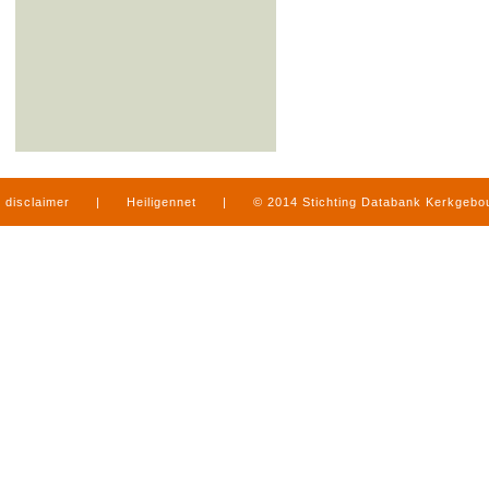
disclaimer
|
Heiligennet
|
© 2014 Stichting Databank Kerkgeb
in Limburg
|
produced by
www.mediamens.nl