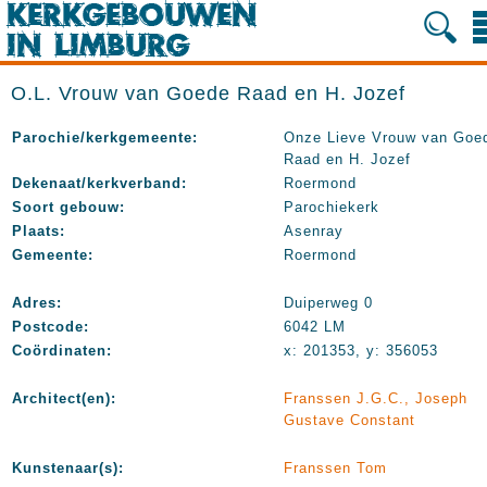
O.L. Vrouw van Goede Raad en H. Jozef
Parochie/kerkgemeente:
Onze Lieve Vrouw van Goe
Raad en H. Jozef
Dekenaat/kerkverband:
Roermond
Soort gebouw:
Parochiekerk
Plaats:
Asenray
Gemeente:
Roermond
Adres:
Duiperweg 0
Postcode:
6042 LM
Coördinaten:
x: 201353, y: 356053
Architect(en):
Franssen J.G.C., Joseph
Gustave Constant
Kunstenaar(s):
Franssen Tom