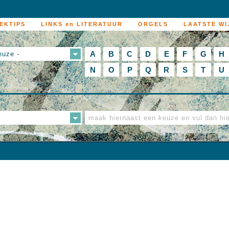
EKTIPS
LINKS en LITERATUUR
ORGELS
LAATSTE WI
A
B
C
D
E
F
G
H
euze -
N
O
P
Q
R
S
T
U