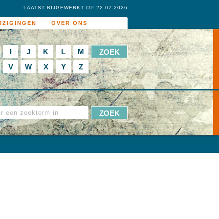
LAATST BIJGEWERKT OP 22-07-2026
JZIGINGEN
OVER ONS
I
J
K
L
M
V
W
X
Y
Z