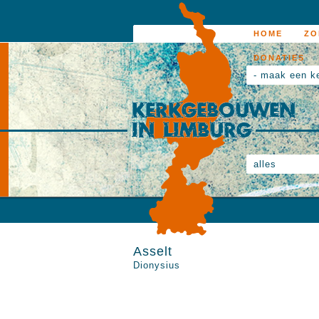
HOME
ZO
DONATIES
- maak een k
alles
Asselt
Dionysius