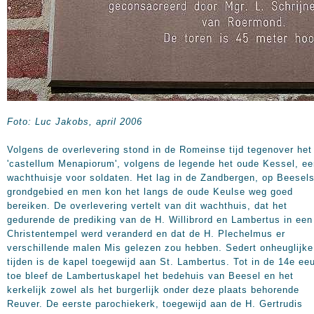
Foto: Luc Jakobs, april 2006
Volgens de overlevering stond in de Romeinse tijd tegenover het
'castellum Menapiorum', volgens de legende het oude Kessel, ee
wachthuisje voor soldaten. Het lag in de Zandbergen, op Beesel
grondgebied en men kon het langs de oude Keulse weg goed
bereiken. De overlevering vertelt van dit wachthuis, dat het
gedurende de prediking van de H. Willibrord en Lambertus in een
Christentempel werd veranderd en dat de H. Plechelmus er
verschillende malen Mis gelezen zou hebben. Sedert onheuglijke
tijden is de kapel toegewijd aan St. Lambertus. Tot in de 14e ee
toe bleef de Lambertuskapel het bedehuis van Beesel en het
kerkelijk zowel als het burgerlijk onder deze plaats behorende
Reuver. De eerste parochiekerk, toegewijd aan de H. Gertrudis