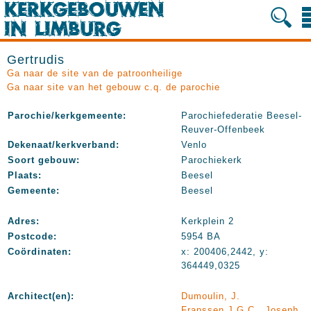
Gertrudis
Ga naar de site van de patroonheilige
Ga naar site van het gebouw c.q. de parochie
Parochie/kerkgemeente:
Parochiefederatie Beesel-
Reuver-Offenbeek
Dekenaat/kerkverband:
Venlo
Soort gebouw:
Parochiekerk
Plaats:
Beesel
Gemeente:
Beesel
Adres:
Kerkplein 2
Postcode:
5954 BA
Coördinaten:
x: 200406,2442, y:
364449,0325
Architect(en):
Dumoulin, J.
Franssen J.G.C., Joseph