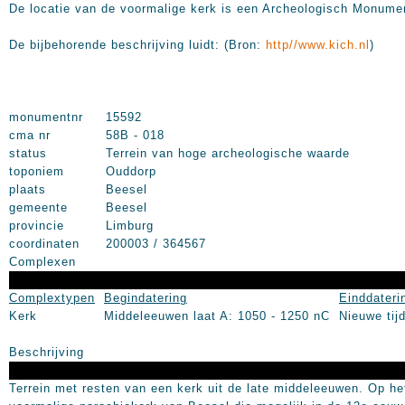
De locatie van de voormalige kerk is een Archeologisch Monume
De bijbehorende beschrijving luidt: (Bron:
http//www.kich.nl
)
monumentnr
15592
cma nr
58B - 018
status
Terrein van hoge archeologische waarde
toponiem
Ouddorp
plaats
Beesel
gemeente
Beesel
provincie
Limburg
coordinaten
200003 / 364567
Complexen
Complextypen
Begindatering
Einddateri
Kerk
Middeleeuwen laat A: 1050 - 1250 nC
Nieuwe tij
Beschrijving
Terrein met resten van een kerk uit de late middeleeuwen. Op he