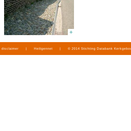
disclaimer
|
Heiligennet
|
© 2014 Stichting Databank Kerkgeb
in Limburg
|
produced by
www.mediamens.nl