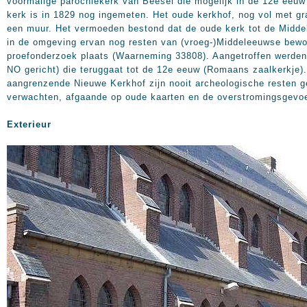
voormalige parochiekerk van Beesel die mogelijk in de 12e eeuw
kerk is in 1829 nog ingemeten. Het oude kerkhof, nog vol met g
een muur. Het vermoeden bestond dat de oude kerk tot de Midde
in de omgeving ervan nog resten van (vroeg-)Middeleeuwse bewon
proefonderzoek plaats (Waarneming 33808). Aangetroffen werden
NO gericht) die teruggaat tot de 12e eeuw (Romaans zaalkerkje).
aangrenzende Nieuwe Kerkhof zijn nooit archeologische resten ge
verwachten, afgaande op oude kaarten en de overstromingsgevoel
Exterieur