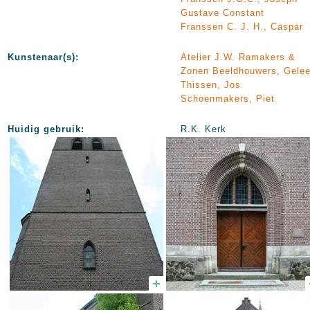
Gustave Constant
Franssen C. J. H., Caspar
Kunstenaar(s):
Atelier J.W. Ramakers &
Zonen Beeldhouwers, Gele
Thissen, Jos
Schoenmakers, Piet
Huidig gebruik:
R.K. Kerk