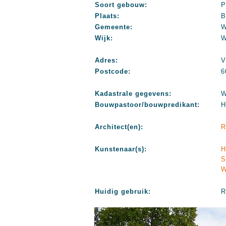
Soort gebouw:
P
Plaats:
B
Gemeente:
W
Wijk:
W
Adres:
V
Postcode:
6
Kadastrale gegevens:
W
Bouwpastoor/bouwpredikant:
H
Architect(en):
R
Kunstenaar(s):
H
S
W
Huidig gebruik:
R