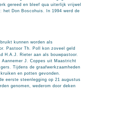
 gereed en bleef qua uiterlijk vrijwel
g: het Don Boscohuis. In 1994 werd de
bruikt kunnen worden als
r. Pastoor Th. Poll kon zoveel geld
ad H.A.J. Rieter aan als bouwpastoor.
. Aannemer J. Coppes uit Maastricht
ligers. Tijdens de graafwerkzaamheden
 kruiken en potten gevonden.
 de eerste steenlegging op 21 augustus
worden genomen, wederom door deken