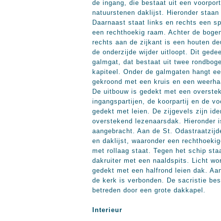
de ingang, die bestaat uit een voorpo
natuurstenen daklijst. Hieronder staa
Daarnaast staat links en rechts een s
een rechthoekig raam. Achter de bogen
rechts aan de zijkant is een houten de
de onderzijde wijder uitloopt. Dit ged
galmgat, dat bestaat uit twee rondbog
kapiteel. Onder de galmgaten hangt ee
gekroond met een kruis en een weerhaa
De uitbouw is gedekt met een overstek
ingangspartijen, de koorpartij en de v
gedekt met leien. De zijgevels zijn id
overstekend lezenaarsdak. Hieronder 
aangebracht. Aan de St. Odastraatzijd
en daklijst, waaronder een rechthoeki
met rollaag staat. Tegen het schip sta
dakruiter met een naaldspits. Licht wo
gedekt met een halfrond leien dak. Aa
de kerk is verbonden. De sacristie be
betreden door een grote dakkapel.
Interieur