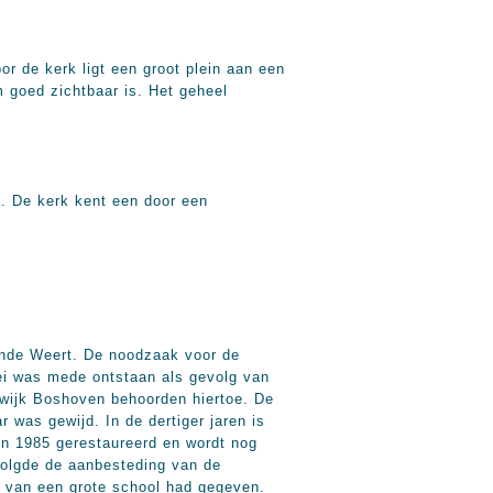
r de kerk ligt een groot plein aan een
m goed zichtbaar is. Het geheel
a. De kerk kent een door een
dende Weert. De noodzaak voor de
oei was mede ontstaan als gevolg van
 wijk Boshoven behoorden hiertoe. De
 was gewijd. In de dertiger jaren is
in 1985 gerestaureerd en wordt nog
volgde de aanbesteding van de
jk van een grote school had gegeven.