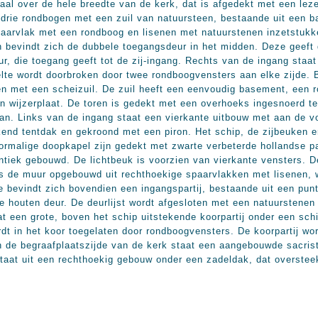
rtaal over de hele breedte van de kerk, dat is afgedekt met een l
n drie rondbogen met een zuil van natuursteen, bestaande uit een b
paarvlak met een rondboog en lisenen met natuurstenen inzetstukk
 bevindt zich de dubbele toegangsdeur in het midden. Deze geeft d
ur, die toegang geeft tot de zij-ingang. Rechts van de ingang staa
eelte wordt doorbroken door twee rondboogvensters aan elke zijde.
en met een scheizuil. De zuil heeft een eenvoudig basement, een r
n wijzerplaat. De toren is gedekt met een overhoeks ingesnoerd te
n. Links van de ingang staat een vierkante uitbouw met aan de vo
end tentdak en gekroond met een piron. Het schip, de zijbeuken e
oormalige doopkapel zijn gedekt met zwarte verbeterde hollandse p
entiek gebouwd. De lichtbeuk is voorzien van vierkante vensters. 
is de muur opgebouwd uit rechthoekige spaarvlakken met lisenen, 
e bevindt zich bovendien een ingangspartij, bestaande uit een pun
ge houten deur. De deurlijst wordt afgesloten met een natuurstene
at een grote, boven het schip uitstekende koorpartij onder een sch
rdt in het koor toegelaten door rondboogvensters. De koorpartij wo
n de begraafplaatszijde van de kerk staat een aangebouwde sacris
staat uit een rechthoekig gebouw onder een zadeldak, dat overstee