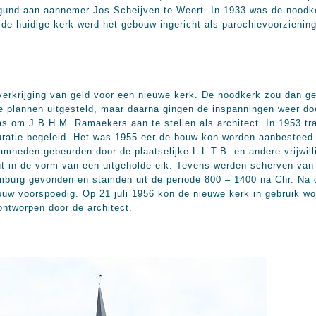
und aan aannemer Jos Scheijven te Weert. In 1933 was de noodkerk
de huidige kerk werd het gebouw ingericht als parochievoorzienin
erkrijging van geld voor een nieuwe kerk. De noodkerk zou dan ge
 plannen uitgesteld, maar daarna gingen de inspanningen weer doo
as om J.B.H.M. Ramaekers aan te stellen als architect. In 1953 tr
auratie begeleid. Het was 1955 eer de bouw kon worden aanbesteed
heden gebeurden door de plaatselijke L.L.T.B. en andere vrijwil
t in de vorm van een uitgeholde eik. Tevens werden scherven van
Limburg gevonden en stamden uit de periode 800 – 1400 na Chr. Na
uw voorspoedig. Op 21 juli 1956 kon de nieuwe kerk in gebruik 
ontworpen door de architect.