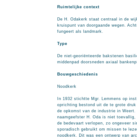
Ruimtelijke context
De H. Odakerk staat centraal in de wij
kruispunt van doorgaande wegen. Achte
fungeert als landmark.
Type
De niet-georiënteerde bakstenen basili
middenpad doorsneden axiaal bankenpl
Bouwgeschiedenis
Noodkerk
In 1932 stichtte Mgr. Lemmens op inst
oprichting bestond uit de te grote dr
de opkomst van de industrie in Weert.
naamgeefster H. Oda is niet toevallig,
de bedevaart verlopen, zo ongeveer si
sporadisch gebruikt om missen te lez
noodkerk. Dit was een ontwerp van arch