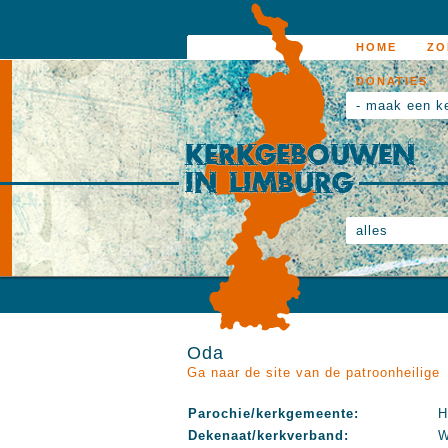
HOME
ZO
DONATIES
- maak een k
alles
Oda
Ga naar de site van de patroonheilige
Parochie/kerkgemeente:
H
Dekenaat/kerkverband:
W