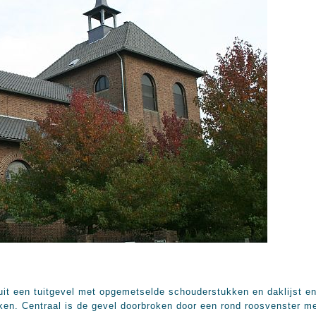
uit een tuitgevel met opgemetselde schouderstukken en daklijst e
ken. Centraal is de gevel doorbroken door een rond roosvenster m