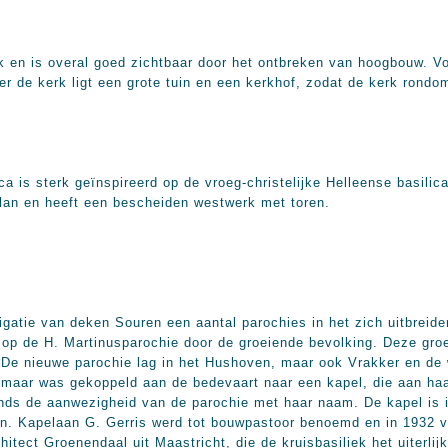
k en is overal goed zichtbaar door het ontbreken van hoogbouw. Voo
r de kerk ligt een grote tuin en een kerkhof, zodat de kerk rondo
ca is sterk geïnspireerd op de vroeg-christelijke Helleense basilic
an en heeft een bescheiden westwerk met toren.
igatie van deken Souren een aantal parochies in het zich uitbrei
uk op de H. Martinusparochie door de groeiende bevolking. Deze gr
 De nieuwe parochie lag in het Hushoven, maar ook Vrakker en de
 maar was gekoppeld aan de bedevaart naar een kapel, die aan haar
nds de aanwezigheid van de parochie met haar naam. De kapel is 
en. Kapelaan G. Gerris werd tot bouwpastoor benoemd en in 1932 
itect Groenendaal uit Maastricht, die de kruisbasiliek het uiterli