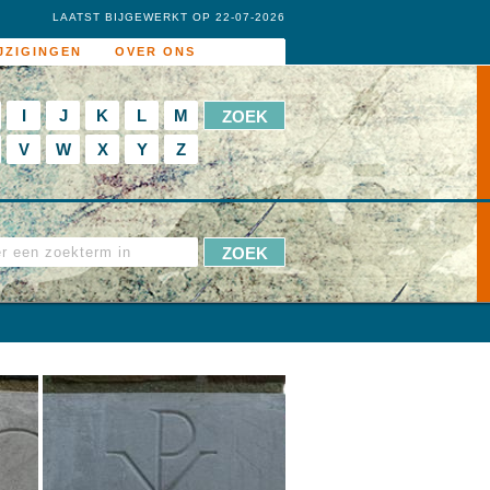
LAATST BIJGEWERKT OP 22-07-2026
JZIGINGEN
OVER ONS
I
J
K
L
M
V
W
X
Y
Z