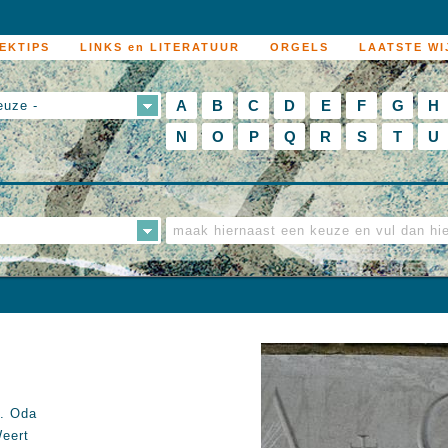
EKTIPS
LINKS en LITERATUUR
ORGELS
LAATSTE WI
A
B
C
D
E
F
G
H
euze -
N
O
P
Q
R
S
T
U
. Oda
eert