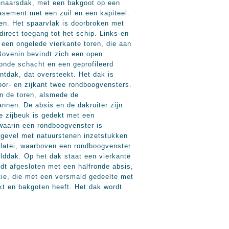
ezenaarsdak, met een bakgoot op een
asement met een zuil en een kapiteel.
en. Het spaarvlak is doorbroken met
irect toegang tot het schip. Links en
t een ongelede vierkante toren, die aan
 Bovenin bevindt zich een open
onde schacht en een geprofileerd
ntdak, dat oversteekt. Het dak is
or- en zijkant twee rondboogvensters.
n de toren, alsmede de
annen. De absis en de dakruiter zijn
De zijbeuk is gedekt met een
waarin een rondboogvenster is
tgevel met natuurstenen inzetstukken
n latei, waarboven een rondboogvenster
ilddak. Op het dak staat een vierkante
rdt afgesloten met een halfronde absis,
tie, die met een versmald gedeelte met
kt en bakgoten heeft. Het dak wordt