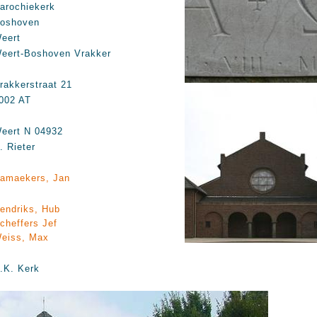
arochiekerk
oshoven
eert
eert-Boshoven Vrakker
rakkerstraat 21
002 AT
eert N 04932
. Rieter
amaekers, Jan
endriks, Hub
cheffers Jef
eiss, Max
.K. Kerk