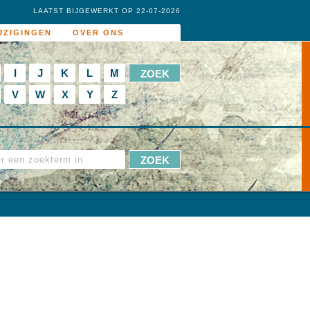
LAATST BIJGEWERKT OP 22-07-2026
JZIGINGEN
OVER ONS
I
J
K
L
M
V
W
X
Y
Z