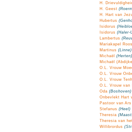
H. Drievuldighei
H. Geest
(Roer
H. Hart van Jez
Hubertus
(Genho
Isidorus
(Heiblo
Isidorus
(Haler-
Lambertus
(Reu
Mariakapel Roos
Martinus
(Linne)
Michaël
(Herten
Michaël (Abdijke
O.L. Vrouw Moe
O.L. Vrouw Onb
O.L. Vrouw Ten
O.L. Vrouw van 
Oda
(Boshoven)
Onbevlekt Hart 
Pastoor van Ars
Stefanus
(Heel)
Theresia
(Maast
Theresia van he
Willibrordus
(St