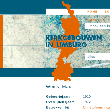
HOME
ZO
DONATIES
- maak een k
alles
Weiss, Max
Geboortejaar:
1910
Overlijdensjaar:
1972
Betrokken bij:
Christoforus (Ka