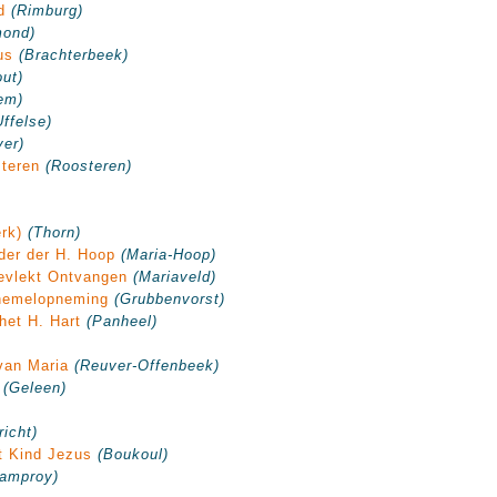
d
(Rimburg)
mond)
us
(Brachterbeek)
ut)
em)
Uffelse)
ver)
teren
(Roosteren)
)
rk)
(Thorn)
der der H. Hoop
(Maria-Hoop)
evlekt Ontvangen
(Mariaveld)
hemelopneming
(Grubbenvorst)
het H. Hart
(Panheel)
van Maria
(Reuver-Offenbeek)
(Geleen)
richt)
t Kind Jezus
(Boukoul)
ramproy)