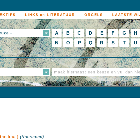
EKTIPS
LINKS en LITERATUUR
ORGELS
LAATSTE WI
A
B
C
D
E
F
G
H
euze -
N
O
P
Q
R
S
T
U
thedraal)
(Roermond)