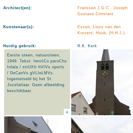
Architect(en):
Franssen J.G.C., Joseph
Gustave Constant
Kunstenaar(s):
Essen, Louis van den
Kurvers, Huub, (H.H.J.)
Huidig gebruik:
R.K. Kerk
Eerste steen, natuursteen,
1949. Tekst: henrICo paroCho
Inlala / strUXIt hVIVs operIs
/ DeCanVs gVLIeLMVs.
Ingemetseld bij het St.
Jozefaltaar. Geen afbeelding
beschikbaar.