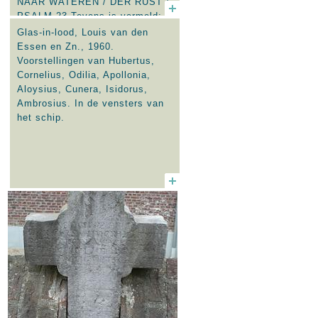
NAAR WATEREN / DER RUST /
PSALM 23 Tevens is vermeld:
HARRY EN TINY VAN BILSEN,
Glas-in-lood, Louis van den
BUGGENUM, HORN AO 2000.
Essen en Zn., 1960.
Rechts staat Christoforus met
Voorstellingen van Hubertus,
het kind op de schouder in de
Cornelius, Odilia, Apollonia,
rivier. Het raam is geschonken
Aloysius, Cunera, Isidorus,
na de dood van Harry door zijn
Ambrosius. In de vensters van
vrouw Tiny van Bilsen.
het schip.