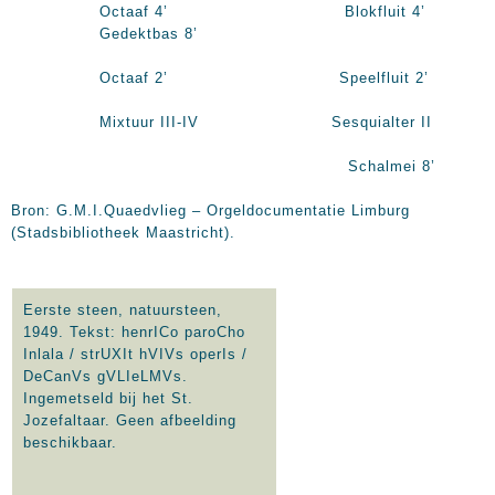
Octaaf 4’ Blokfluit 4’
Gedektbas 8’
Octaaf 2’ Speelfluit 2’
Mixtuur III-IV Sesquialter II
Schalmei 8’
Bron: G.M.I.Quaedvlieg – Orgeldocumentatie Limburg
(Stadsbibliotheek Maastricht).
Eerste steen, natuursteen,
1949. Tekst: henrICo paroCho
Inlala / strUXIt hVIVs operIs /
DeCanVs gVLIeLMVs.
Ingemetseld bij het St.
Jozefaltaar. Geen afbeelding
beschikbaar.