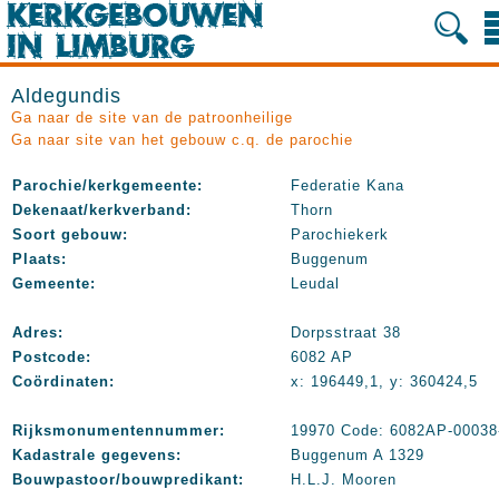
Aldegundis
Ga naar de site van de patroonheilige
Ga naar site van het gebouw c.q. de parochie
Parochie/kerkgemeente:
Federatie Kana
Dekenaat/kerkverband:
Thorn
Soort gebouw:
Parochiekerk
Plaats:
Buggenum
Gemeente:
Leudal
Adres:
Dorpsstraat 38
Postcode:
6082 AP
Coördinaten:
x: 196449,1, y: 360424,5
Rijksmonumentennummer:
19970 Code: 6082AP-00038
Kadastrale gegevens:
Buggenum A 1329
Bouwpastoor/bouwpredikant:
H.L.J. Mooren