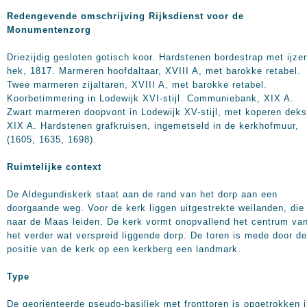
Redengevende omschrijving Rijksdienst voor de
Monumentenzorg
Driezijdig gesloten gotisch koor. Hardstenen bordestrap met ijze
hek, 1817. Marmeren hoofdaltaar, XVIII A, met barokke retabel.
Twee marmeren zijaltaren, XVIII A, met barokke retabel.
Koorbetimmering in Lodewijk XVI-stijl. Communiebank, XIX A.
Zwart marmeren doopvont in Lodewijk XV-stijl, met koperen deks
XIX A. Hardstenen grafkruisen, ingemetseld in de kerkhofmuur,
(1605, 1635, 1698).
Ruimtelijke context
De Aldegundiskerk staat aan de rand van het dorp aan een
doorgaande weg. Voor de kerk liggen uitgestrekte weilanden, die
naar de Maas leiden. De kerk vormt onopvallend het centrum va
het verder wat verspreid liggende dorp. De toren is mede door de
positie van de kerk op een kerkberg een landmark.
Type
De georiënteerde pseudo-basiliek met fronttoren is opgetrokken 