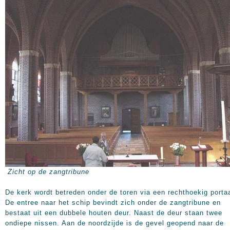
Zicht op de zangtribune
De kerk wordt betreden onder de toren via een rechthoekig portaa
De entree naar het schip bevindt zich onder de zangtribune en
bestaat uit een dubbele houten deur. Naast de deur staan twee
ondiepe nissen. Aan de noordzijde is de gevel geopend naar de