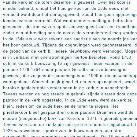
van de kerk en de toren dezelfde is geweest. Over het koor is
minder bekend, omdat het huidige koor uit de 15de eeuw niet
vernield werd door het oorlogsgeweld, zodat hier geen opgraving
konden worden verricht. Wel werd een versmalling in het schip
gevonden, die kan wijzen op de aanwezigheid van een triomfboo
zodat een uitbreiding aan de oostzijde verondersteld mag worden
In de 15de eeuw werd tevens een sacristie aan de noordzijde va
het koor gebouwd. Tijdens de opgravingen werd geconstateerd, d
de grond van de kerk bij iedere nieuwbouw werd verhoogd. Mogel
is in verband met overstromingen hiertoe besloten. Rond 1750
schijnt de kerk bouwvallig te zijn geweest, reden waarom in de
periode 1729-1764 onder pastoor Geradts een verbouwing is
geweest, die volgens de parochiegids uit
1990 in
renaissancestij
werd gedaan. Waarschijnlijk ging het om een opknapbeurt, waarb
barokke gepleisterde versieringen in de kerk zijn aangebracht.
Tevens werden de nog steeds in gebruik zijnde altaren door deze
pastoor in de kerk opgesteld. In de 19de eeuw werd de kerk te
klein, reden om de oude kerk en de toren te slopen. Het
priesterkoor bleef gespaard en onder pastoor Drummen werd de
nieuwe (neogotische) kerk van Ketels in
1871 in
gebruik genome
Tevens werd aan de zuidzijde een grotere sacristie bijgebouwd. 
1926 was wederom sprake van de bouw van een sacristie,
vermoedelijk een vergroting van de bestaande. Op 15 november