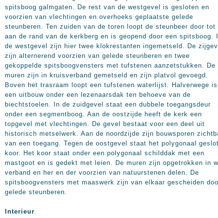
spitsboog galmgaten. De rest van de westgevel is gesloten en
voorzien van vlechtingen en overhoeks geplaatste gelede
steunberen. Ten zuiden van de toren loopt de steunbeer door tot
aan de rand van de kerkberg en is geopend door een spitsboog. 
de westgevel zijn hier twee klokrestanten ingemetseld. De zijgev
zijn alternerend voorzien van gelede steunberen en twee
gekoppelde spitsboogvensters met tufstenen aanzetstukken. De
muren zijn in kruisverband gemetseld en zijn platvol gevoegd.
Boven het trasraam loopt een tufstenen waterlijst. Halverwege is
een uitbouw onder een lezenaarsdak ten behoeve van de
biechtstoelen. In de zuidgevel staat een dubbele toegangsdeur
onder een segmentboog. Aan de oostzijde heeft de kerk een
topgevel met vlechtingen. De gevel bestaat voor een deel uit
historisch metselwerk. Aan de noordzijde zijn bouwsporen zichtb
van een toegang. Tegen de oostgevel staat het polygonaal geslo
koor. Het koor staat onder een polygonaal schilddak met een
mastgoot en is gedekt met leien. De muren zijn opgetrokken in w
verband en her en der voorzien van natuurstenen delen. De
spitsboogvensters met maaswerk zijn van elkaar gescheiden doo
gelede steunberen.
Interieur