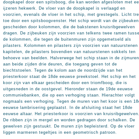
doopkapel door een spitsboog, die kan worden afgesloten met e
ijzeren hekwerk. De vloer van de doopkapel is verlaagd en
voorzien, evenals de vloer in het schip, met grestegels. Licht tr
toe door een spitsboogvenster. Het schip wordt van de zijbeuken
gescheiden door kolommen, die de bakstenen kruisribgewelven
dragen. De zijbeuken zijn voorzien van telkens twee ramen tuss
de kolommen, die tegen de buitenmuren zijn opgemetseld als
pilasters. Kolommen en pilasters zijn voorzien van natuurstenen
kapitelen, de pilasters bovendien van natuurstenen sokkels ten
behoeve van beelden. Halverwege het schip staan in de zijmuren
aan beide zijden drie deuren, die toegang geven tot de
biechtstoelen. Tegen de kolom aan de noordzijde van het
priesterkoor staat de 18de eeuwse preekstoel. Het schip en het
koor zijn van elkaar gescheiden door een triomfboog, die is
uitgesneden in de oostgevel. Hieronder staan de 19de eeuwse
communiebanken, die op een verhoging staan. Hierachter volgt
nogmaals een verhoging. Tegen de muren van het koor is een 18
eeuwse lambrisering geplaatst. In de afsluiting staat het 18de
eeuwse altaar. Het priesterkoor is voorzien van kruisribgewelven
De ribben zijn in mergel en worden gedragen door schalken. De
gewelven zijn gestuukt. De muren zijn bepleisterd. Op de vloer
liggen marmeren tegeltjes in een geometrisch patroon.