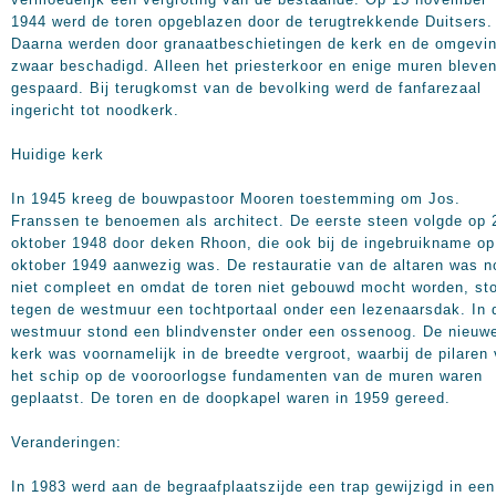
1944 werd de toren opgeblazen door de terugtrekkende Duitsers.
Daarna werden door granaatbeschietingen de kerk en de omgevi
zwaar beschadigd. Alleen het priesterkoor en enige muren bleve
gespaard. Bij terugkomst van de bevolking werd de fanfarezaal
ingericht tot noodkerk.
Huidige kerk
In 1945 kreeg de bouwpastoor Mooren toestemming om Jos.
Franssen te benoemen als architect. De eerste steen volgde op 
oktober 1948 door deken Rhoon, die ook bij de ingebruikname op
oktober 1949 aanwezig was. De restauratie van de altaren was n
niet compleet en omdat de toren niet gebouwd mocht worden, st
tegen de westmuur een tochtportaal onder een lezenaarsdak. In 
westmuur stond een blindvenster onder een ossenoog. De nieuw
kerk was voornamelijk in de breedte vergroot, waarbij de pilaren
het schip op de vooroorlogse fundamenten van de muren waren
geplaatst. De toren en de doopkapel waren in 1959 gereed.
Veranderingen:
In 1983 werd aan de begraafplaatszijde een trap gewijzigd in een