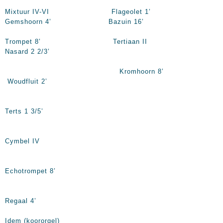
Mixtuur IV-VI Flageolet 1’
Gemshoorn 4’ Bazuin 16’
Trompet 8’ Tertiaan II
Nasard 2 2/3’
Kromhoorn 8’
Woudfluit 2’
Terts 1 3/5’
Cymbel IV
Echotrompet 8’
Regaal 4’
Idem (koororgel)