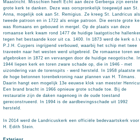
Maastricht. Misschien heeft Echt aan deze Gerberga zijn eerste
grote kerk te danken. Deze was oorspronkelijk toegewijd aan St.
Anna, mogelijk ook aan St. Remigius. Ze kreeg St. Landricus al
tweede patroon en in 1722 als enige patroon. Die eerste grote ke
was Romaans en gebouwd in mergel. Op de plaats van deze
romaanse kerk kwam rond 1477 de huidige laatgotische hallenke
tegen het bestaande koor uit ca. 1400. In 1873 werd de kerk o.l.
P.J.H. Cuypers ingrijpend verbouwd, waarbij het schip met twee
traveeën naar het westen werd uitgebreid. De romaanse toren we
afgebroken in 1872 en vervangen door de huidige neogotische. I
1944 liepen kerk en toren zware schade op, die in 1946 - met
uizondering van de torenspits - werd hersteld. In 1958 plaatste 
de hoge betonnen torenbekroning naar plannen van H. Tilmans.
Daarin hangt een mogelijk 13e eeuwse klok van meester Henricu
Een brand bracht in 1966 opnieuw grote schade toe. Bij de
restauratie zijn de daken nagenoeg in de oude toestand
gereconstrueerd. In 1994 is de aardbevingsschade uit 1992
hersteld.
In 2014 werd de Landricuskerk een officiële bedevaartskerk voor
H. Edith Stein.
Exterieur