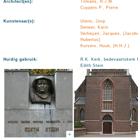
Architect(en):
Tilmans, H.J.M.
Cuypers P., Pierre
Kunstenaar(s):
Utens, Joop
Deneer, Karin
Verheyen, Jacques, (Jacob
Hubertus)
Kurvers, Huub, (H.H.J.)
Huidig gebruik:
R.K. Kerk, bedevaartskerk 
Edith Stein