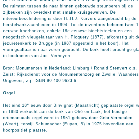
De ruimten tussen de naar binnen gebouwde steunberen bij de
zijbeuken zijn overdekt met smalle kruisgewelven. De
intereurbeschildering is door H..H.J. Kurvers aangebracht bij de
herstelwerkzaamheden in 1994. Tot de inventaris behoren twee 
eeuwse koorbanken, enkele 18e eeuwse biechtstoelen en een
neogotisch vleugelaltaar van H. Picquery (1877), afkomstig uit d
jezuïetenkerk te Brugge (in 1987 opgesteld in het koor). Het
vieringsaltaar is naar voren gebracht. De kerk heeft prachtige gl
in-loodramen van Jac. Verheyen.
Bron: Monumenten in Nederland: Limburg / Ronald Stenvert c.s. 
Zeist: Rijksdienst voor de Monumentenzorg en Zwolle: Waanders
Uitgevers, z.j. ISBN 90 400 9623 6
Orgel
e
Het eind 18
eeuw door Binvignat (Maastricht) geplaatste orgel 
in 1880 verkocht aan de kerk van Ohé en Laak; het huidige
driemanuaals orgel werd in 1951 gebouw door Gebr.Vermeulen
(Weert), terwijl Schumacher (Eupen, B) in 1975 bovendien een
koorpositief plaatste.