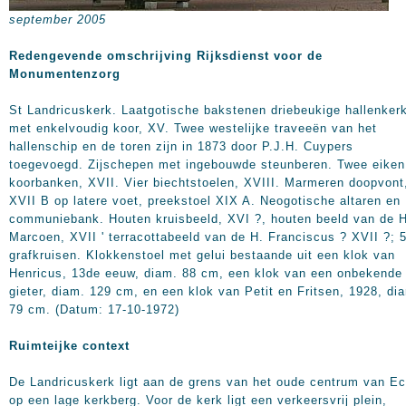
september 2005
Redengevende omschrijving Rijksdienst voor de
Monumentenzorg
St Landricuskerk. Laatgotische bakstenen driebeukige hallenker
met enkelvoudig koor, XV. Twee westelijke traveeën van het
hallenschip en de toren zijn in 1873 door P.J.H. Cuypers
toegevoegd. Zijschepen met ingebouwde steunberen. Twee eiken
koorbanken, XVII. Vier biechtstoelen, XVIII. Marmeren doopvont
XVII B op latere voet, preekstoel XIX A. Neogotische altaren en
communiebank. Houten kruisbeeld, XVI ?, houten beeld van de H
Marcoen, XVII ' terracottabeeld van de H. Franciscus ? XVII ?; 
grafkruisen. Klokkenstoel met gelui bestaande uit een klok van
Henricus, 13de eeuw, diam. 88 cm, een klok van een onbekende
gieter, diam. 129 cm, en een klok van Petit en Fritsen, 1928, di
79 cm. (Datum: 17-10-1972)
Ruimteijke context
De Landricuskerk ligt aan de grens van het oude centrum van Ec
op een lage kerkberg. Voor de kerk ligt een verkeersvrij plein,