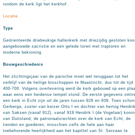
rondom de kerk ligt het kerkhof.
Locatie
Type
Geörienteerde driebeukige hallenkerk met driezijdig gesloten koo
aangebouwde sacristie en een gelede toren met traptoren en
moderne bekroning.
Bouwgeschiedenis
Het stichtingsjaar van de parochie moet wel teruggaan tot het
verblijf van de heilige bisschoppen te Maastricht, dus tot de tijd
400-700. Volgens overlevering werd de kerk gebouwd op een pla
waar eens een heidense tempel stond. De eerste gegevens omtr
een kerk in Echt zijn uit de jaren tussen 928 en 939. Toen scho
Gerberga, zuster van keizer Otto I en dochter van hertog Hendri
van Saksen (vanaf 912), vanaf 919 Hendrik I (de Vogelaar) koni
van Duitsland, de patronaatsrechten over de kerk van Echt, de
tienden en goederen, misschien zelfs de hele aan haar
toebehorende heerlijkheid aan het kapittel van St. Servaas te