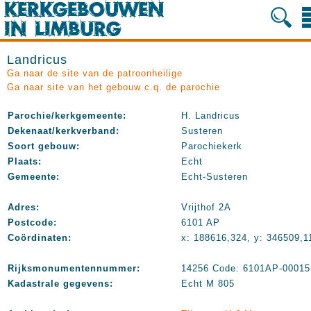
Landricus
Ga naar de site van de patroonheilige
Ga naar site van het gebouw c.q. de parochie
Parochie/kerkgemeente:
H. Landricus
Dekenaat/kerkverband:
Susteren
Soort gebouw:
Parochiekerk
Plaats:
Echt
Gemeente:
Echt-Susteren
Adres:
Vrijthof 2A
Postcode:
6101 AP
Coördinaten:
x: 188616,324, y: 346509,1
Rijksmonumentennummer:
14256 Code: 6101AP-00015
Kadastrale gegevens:
Echt M 805