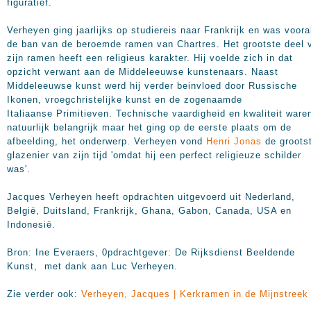
figuratief.
Verheyen ging jaarlijks op studiereis naar Frankrijk en was voora
de ban van de beroemde ramen van Chartres. Het grootste deel 
zijn ramen heeft een religieus karakter. Hij voelde zich in dat
opzicht verwant aan de Middeleeuwse kunstenaars. Naast
Middeleeuwse kunst werd hij verder beinvloed door Russische
Ikonen, vroegchristelijke kunst en de zogenaamde
Italiaanse Primitieven. Technische vaardigheid en kwaliteit ware
natuurlijk belangrijk maar het ging op de eerste plaats om de
afbeelding, het onderwerp. Verheyen vond
Henri Jonas
de groots
glazenier van zijn tijd 'omdat hij een perfect religieuze schilder
was'.
Jacques Verheyen heeft opdrachten uitgevoerd uit Nederland,
België, Duitsland, Frankrijk, Ghana, Gabon, Canada, USA en
Indonesië.
Bron: Ine Everaers, 0pdrachtgever: De Rijksdienst Beeldende
Kunst, met dank aan Luc Verheyen.
Zie verder ook:
Verheyen, Jacques | Kerkramen in de Mijnstreek