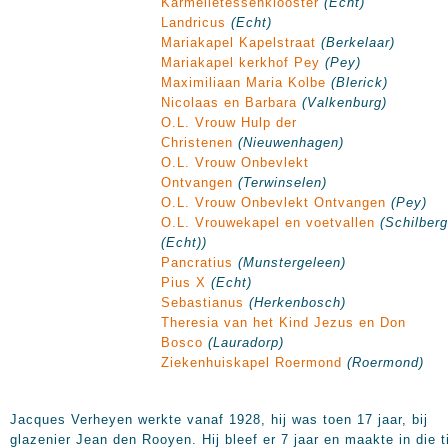
Karmelietessenklooster
(Echt)
Landricus
(Echt)
Mariakapel Kapelstraat
(Berkelaar)
Mariakapel kerkhof Pey
(Pey)
Maximiliaan Maria Kolbe
(Blerick)
Nicolaas en Barbara
(Valkenburg)
O.L. Vrouw Hulp der
Christenen
(Nieuwenhagen)
O.L. Vrouw Onbevlekt
Ontvangen
(Terwinselen)
O.L. Vrouw Onbevlekt Ontvangen
(Pey)
O.L. Vrouwekapel en voetvallen
(Schilberg
(Echt))
Pancratius
(Munstergeleen)
Pius X
(Echt)
Sebastianus
(Herkenbosch)
Theresia van het Kind Jezus en Don
Bosco
(Lauradorp)
Ziekenhuiskapel Roermond
(Roermond)
Jacques Verheyen werkte vanaf 1928, hij was toen 17 jaar, bij
glazenier Jean den Rooyen. Hij bleef er 7 jaar en maakte in die t