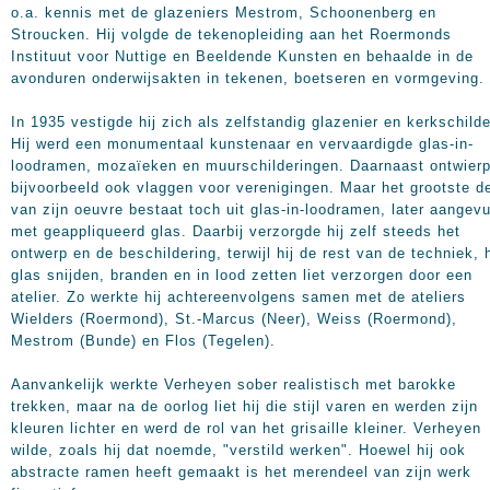
o.a. kennis met de glazeniers Mestrom, Schoonenberg en
Stroucken. Hij volgde de tekenopleiding aan het Roermonds
Instituut voor Nuttige en Beeldende Kunsten en behaalde in de
avonduren onderwijsakten in tekenen, boetseren en vormgeving.
In 1935 vestigde hij zich als zelfstandig glazenier en kerkschilde
Hij werd een monumentaal kunstenaar en vervaardigde glas-in-
loodramen, mozaïeken en muurschilderingen. Daarnaast ontwierp
bijvoorbeeld ook vlaggen voor verenigingen. Maar het grootste d
van zijn oeuvre bestaat toch uit glas-in-loodramen, later aangevu
met geappliqueerd glas. Daarbij verzorgde hij zelf steeds het
ontwerp en de beschildering, terwijl hij de rest van de techniek, 
glas snijden, branden en in lood zetten liet verzorgen door een
atelier. Zo werkte hij achtereenvolgens samen met de ateliers
Wielders (Roermond), St.-Marcus (Neer), Weiss (Roermond),
Mestrom (Bunde) en Flos (Tegelen).
Aanvankelijk werkte Verheyen sober realistisch met barokke
trekken, maar na de oorlog liet hij die stijl varen en werden zijn
kleuren lichter en werd de rol van het grisaille kleiner. Verheyen
wilde, zoals hij dat noemde, "verstild werken". Hoewel hij ook
abstracte ramen heeft gemaakt is het merendeel van zijn werk