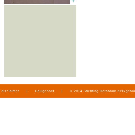
disclaimer
|
Heiligennet
|
© 2014 Stichting Databank Kerkgeb
in Limburg
|
produced by
www.mediamens.nl