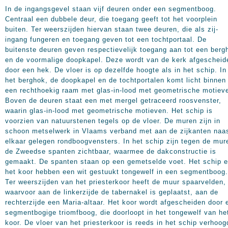
In de ingangsgevel staan vijf deuren onder een segmentboog.
Centraal een dubbele deur, die toegang geeft tot het voorplein
buiten. Ter weerszijden hiervan staan twee deuren, die als zij-
ingang fungeren en toegang geven tot een tochtportaal. De
buitenste deuren geven respectievelijk toegang aan tot een berg
en de voormalige doopkapel. Deze wordt van de kerk afgescheid
door een hek. De vloer is op dezelfde hoogte als in het schip. In
het berghok, de doopkapel en de tochtportalen komt licht binnen
een rechthoekig raam met glas-in-lood met geometrische motiev
Boven de deuren staat een met mergel getraceerd roosvenster,
waarin glas-in-lood met geometrische motieven. Het schip is
voorzien van natuurstenen tegels op de vloer. De muren zijn in
schoon metselwerk in Vlaams verband met aan de zijkanten naa
elkaar gelegen rondboogvensters. In het schip zijn tegen de mur
de Zweedse spanten zichtbaar, waarmee de dakconstructie is
gemaakt. De spanten staan op een gemetselde voet. Het schip 
het koor hebben een wit gestuukt tongewelf in een segmentboog.
Ter weerszijden van het priesterkoor heeft de muur spaarvelden,
waarvoor aan de linkerzijde de tabernakel is geplaatst, aan de
rechterzijde een Maria-altaar. Het koor wordt afgescheiden door 
segmentbogige triomfboog, die doorloopt in het tongewelf van he
koor. De vloer van het priesterkoor is reeds in het schip verhoog