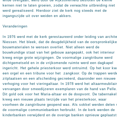
wilde overgaan, werd door de Rijksoverheid besloten de kleine
kernen niet te laten groeien, zodat de verwachte uitbreiding niet
werd gerealiseerd. Hierdoor ziet de kerk nog steeds met de
ingangszijde uit over weiden en akkers.
Veranderingen
In 1976 werd met de kerk gerestaureerd onder leiding van archit
Niessen. Het bleek, dat de deugdelijkheid van de oorspronkelijke
bouwmaterialen te wensen overliet. Niet alleen werd de
bouwkundige staat van het gebouw aangepakt, ook het interieur
kreeg enige grote wijzigingen. De voormalige zangtribune werd
dichtgemetseld en in de vrijkomende ruimte werd een dagkapel
ingericht. Het gehele priesterkoor werd ontruimd. Op het koor k
een orgel en een tribune voor het zangkoor. Op de trappen werd
zitplaatsen en een afscheiding gecreëerd, daaronder een nieuwe
verhoging voor het vieringaltaar. In 1978 werd het altaarmeubilair
vervangen door smeedijzeren exemplaren van de hand van Pelle
Dit gold ook voor het Maria-altaar en de doopvont. De tabernakel
kreeg een nieuwe plaats terzijde van het priesterkoor, waar
voorheen de zangtribune geopend was. Als sokkel werden delen 
de voormalige communiebanken herbruikt. In de kerk werden de
kinderbanken verwijderd en de overige banken opnieuw geplaatst