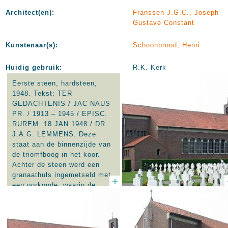
Architect(en):
Franssen J.G.C., Joseph
Gustave Constant
Kunstenaar(s):
Schoonbrood, Henri
Huidig gebruik:
R.K. Kerk
Eerste steen, hardsteen,
1948. Tekst: TER
GEDACHTENIS / JAC NAUS
PR. / 1913 – 1945 / EPISC.
RUREM. 18 JAN 1948 / DR.
J.A.G. LEMMENS. Deze
staat aan de binnenzijde van
de triomfboog in het koor.
Achter de steen werd een
granaathuls ingemetseld met
een oorkonde, waarin de
naam van Jac. Naus werd
genoemd als naamgever aan
de kerk.