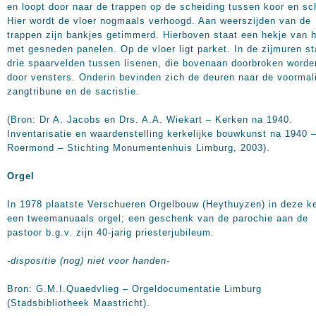
en loopt door naar de trappen op de scheiding tussen koor en sc
Hier wordt de vloer nogmaals verhoogd. Aan weerszijden van de
trappen zijn bankjes getimmerd. Hierboven staat een hekje van 
met gesneden panelen. Op de vloer ligt parket. In de zijmuren s
drie spaarvelden tussen lisenen, die bovenaan doorbroken worde
door vensters. Onderin bevinden zich de deuren naar de voormal
zangtribune en de sacristie.
(Bron: Dr A. Jacobs en Drs. A.A. Wiekart – Kerken na 1940.
Inventarisatie en waardenstelling kerkelijke bouwkunst na 1940 
Roermond – Stichting Monumentenhuis Limburg, 2003).
Orgel
In 1978 plaatste Verschueren Orgelbouw (Heythuyzen) in deze k
een tweemanuaals orgel; een geschenk van de parochie aan de
pastoor b.g.v. zijn 40-jarig priesterjubileum.
-dispositie (nog) niet voor handen-
Bron: G.M.I.Quaedvlieg – Orgeldocumentatie Limburg
(Stadsbibliotheek Maastricht).