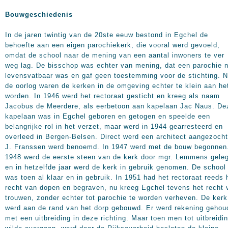
Bouwgeschiedenis
In de jaren twintig van de 20ste eeuw bestond in Egchel de
behoefte aan een eigen parochiekerk, die vooral werd gevoeld,
omdat de school naar de mening van een aantal inwoners te ver
weg lag. De bisschop was echter van mening, dat een parochie n
levensvatbaar was en gaf geen toestemming voor de stichting. 
de oorlog waren de kerken in de omgeving echter te klein aan he
worden. In 1946 werd het rectoraat gesticht en kreeg als naam
Jacobus de Meerdere, als eerbetoon aan kapelaan Jac Naus. De
kapelaan was in Egchel geboren en getogen en speelde een
belangrijke rol in het verzet, maar werd in 1944 gearresteerd en
overleed in Bergen-Belsen. Direct werd een architect aangezoch
J. Franssen werd benoemd. In 1947 werd met de bouw begonnen.
1948 werd de eerste steen van de kerk door mgr. Lemmens gele
en in hetzelfde jaar werd de kerk in gebruik genomen. De school
was toen al klaar en in gebruik. In 1951 had het rectoraat reeds 
recht van dopen en begraven, nu kreeg Egchel tevens het recht 
trouwen, zonder echter tot parochie te worden verheven. De kerk
werd aan de rand van het dorp gebouwd. Er werd rekening gehou
met een uitbreiding in deze richting. Maar toen men tot uitbreidi