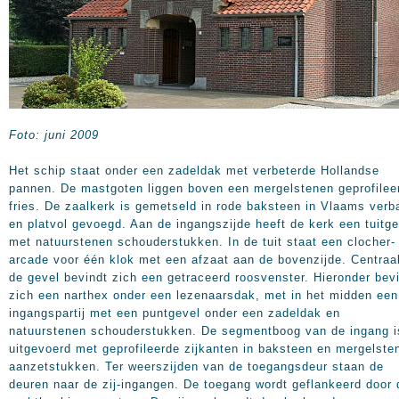
Foto: juni 2009
Het schip staat onder een zadeldak met verbeterde Hollandse
pannen. De mastgoten liggen boven een mergelstenen geprofilee
fries. De zaalkerk is gemetseld in rode baksteen in Vlaams verb
en platvol gevoegd. Aan de ingangszijde heeft de kerk een tuitge
met natuurstenen schouderstukken. In de tuit staat een clocher-
arcade voor één klok met een afzaat aan de bovenzijde. Centraal
de gevel bevindt zich een getraceerd roosvenster. Hieronder bev
zich een narthex onder een lezenaarsdak, met in het midden een
ingangspartij met een puntgevel onder een zadeldak en
natuurstenen schouderstukken. De segmentboog van de ingang i
uitgevoerd met geprofileerde zijkanten in baksteen en mergelste
aanzetstukken. Ter weerszijden van de toegangsdeur staan de
deuren naar de zij-ingangen. De toegang wordt geflankeerd door 