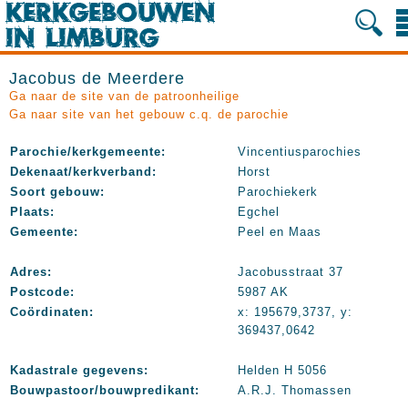
Jacobus de Meerdere
Ga naar de site van de patroonheilige
Ga naar site van het gebouw c.q. de parochie
Parochie/kerkgemeente:
Vincentiusparochies
Dekenaat/kerkverband:
Horst
Soort gebouw:
Parochiekerk
Plaats:
Egchel
Gemeente:
Peel en Maas
Adres:
Jacobusstraat 37
Postcode:
5987 AK
Coördinaten:
x: 195679,3737, y:
369437,0642
Kadastrale gegevens:
Helden H 5056
Bouwpastoor/bouwpredikant:
A.R.J. Thomassen