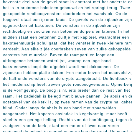
bovenste deel van de gevel staat in contrast met het onderste de
het is in bruinrode baksteen gebouwd en het springt terug. Twee
gekoppelde rondboogvensters doorbreken het wandvlak. Op de
topgevel staat een ijzeren kruis. De gevels van de zijbeuken zijn
opgetrokken uit baksteen. De vensters in de zijbeuken zijn
rechthoekig en voorzien van betonnen dorpels en lateien. In het
midden staat een betonnen zuiltje met kapiteel, waarachter een
baksteenmuurtje schuilgaat, dat het venster in twee kleinere ra
verdeelt. Aan elke zijde doorbreken zeven van zulke gekoppelde
vensters het muurvlak. Boven de raampartijen loopt een
uitkragende betonnen waterlijst, waarop een lage band
baksteenwerk loopt die afgedekt wordt met dakpannen. De
zijbeuken hebben platte daken. Een meter boven het maaiveld zi
de halfronde vensters van de crypte aangebracht. De lichtbeuk 
het middenschip heeft zeven grote rondboogvensters. Opmerkeli
is de vormgeving. De boog is nl. iets breder dan de rest van het
raam. Het zadeldak is belegd met blauwe pannen. De absis en d
oostgevel van de kerk is, op twee ramen van de crypte na, gehe
blind. Onder langs de absis is een band met spaarvelden
aangebracht. Het koperen absisdak is kegelvormig, maar heeft
slechts een geringe helling. Rechts van de hoofdingang, tegen d
zuidgevel van de kerk, staat een meter of twee naar voren
springend de geheel in mergel opgetrokken dagkapel. De noord- 