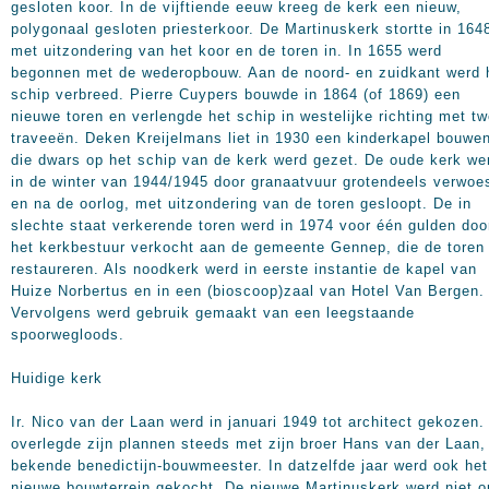
gesloten koor. In de vijftiende eeuw kreeg de kerk een nieuw,
polygonaal gesloten priesterkoor. De Martinuskerk stortte in 164
met uitzondering van het koor en de toren in. In 1655 werd
begonnen met de wederopbouw. Aan de noord- en zuidkant werd 
schip verbreed. Pierre Cuypers bouwde in 1864 (of 1869) een
nieuwe toren en verlengde het schip in westelijke richting met t
traveeën. Deken Kreijelmans liet in 1930 een kinderkapel bouwe
die dwars op het schip van de kerk werd gezet. De oude kerk we
in de winter van 1944/1945 door granaatvuur grotendeels verwoe
en na de oorlog, met uitzondering van de toren gesloopt. De in
slechte staat verkerende toren werd in 1974 voor één gulden doo
het kerkbestuur verkocht aan de gemeente Gennep, die de toren 
restaureren. Als noodkerk werd in eerste instantie de kapel van
Huize Norbertus en in een (bioscoop)zaal van Hotel Van Bergen.
Vervolgens werd gebruik gemaakt van een leegstaande
spoorwegloods.
Huidige kerk
Ir. Nico van der Laan werd in januari 1949 tot architect gekozen. 
overlegde zijn plannen steeds met zijn broer Hans van der Laan,
bekende benedictijn-bouwmeester. In datzelfde jaar werd ook het
nieuwe bouwterrein gekocht. De nieuwe Martinuskerk werd niet o