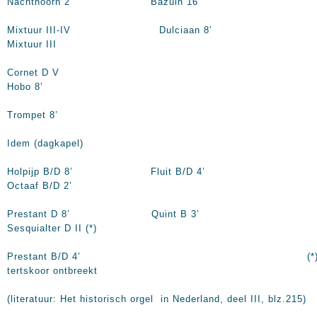
Nachthoorn 2’ Bazuin 16’
Mixtuur III-IV Dulciaan 8’
Mixtuur III
Cornet D 
Hobo 8’
Trompet 8’
Idem (dagkapel)
Holpijp B/D 8’ Fluit B/D 4’
Octaaf B/D 2’
Prestant D 8’ Quint B 3’
Sesquialter D II (*)
Prestant B/D 4’ (*
tertskoor ontbreekt
(literatuur: Het historisch orgel in Nederland, deel III, blz.215)