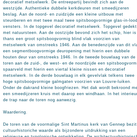
decoratief metselwerk. De entreepartij bevindt zich aan de
westzijde. Authentieke dubbele kerkdeuren met smeedijzeren
beslag. Aan de noord- en zuidzijde een kleine uitbouw met
steunberen en met twee maal twee spitsboogvormige glas-in-loo
vensters. In de topgevel decoratief metselwerk. Topgevel gedekt
met natuursteen. Aan de oostzijde bevond zich het schip, hier is
thans een groot spitsboogvormig blind vlak voorzien van
metselwerk van omstreeks 1946. Aan de benedenzijde van dit vl
een segmentboogvormige deuropening met hierin een dubbele
houten deur van omstreeks
1946. In
de tweede bouwlaag van de
toren aan de zuid-, de west- en de noordzijde een spitsboogvorm
spaarveld met hierin een viertal kleine nissen en decoratief
metselwerk. In de derde bouwlaag in elk gevelvlak telkens twee
hoge spitsboogvormige galmgaten voorzien van Louvre-luiken.
Onder de dakrand kleine boogfriezen. Het dak wordt bekroond m
een smeedijzeren kruis met daarop een windhaan. In het interieur
de trap naar de toren nog aanwezig.
Waardering.
De toren van de voormalige Sint Martinus kerk van Gennep bezit
cultuurhistoriche waarde als bijzondere uitdrukking van een
religieuze en typologische ontwikkeling. De architectuurhistorisc