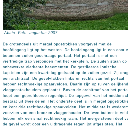
Absis.
Foto: augustus 2007
De grotendeels uit mergel opgetrokken voorgevel met de
hoofdingang ligt op het westen. De hoofdingang ligt in een door v
betonnen zuilen geschraagd portaal. Het portaal is met een
viertredige trap verbonden met het kerkplein. De zuilen staan op
onbewerkte vierkante basementen. De gestileerde Ionische
kapitelen zijn een kwartslag gedraaid op de zuilen gezet. Zij dra
een architraaf. De gevelvlakken links en rechts van het portaal
hebben rechthoekige spaarvelden. Daarin zijn op ruiven gelijken
vlaggenstokhouders geplaatst. Boven de architraaf van het porta
loopt een geprofileerde regenlijst. De topgevel van het middensc
bestaat uit twee delen. Het onderste deel is in mergel opgetrokk
en kent drie rechthoekige spaarvelden. Het middelste is wedero
voorzien van een bronzen vlaggenhouder. De twee buitenste vel
hebben elk een smal rechthoekig raam. Het mergelstenen deel v
de gevel wordt door een uitkragende regenlijst afgesloten. Het