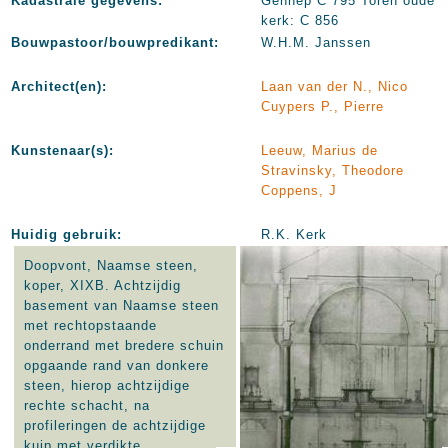
Kadastrale gegevens:
Gennep C 795 Toren oude
kerk: C 856
Bouwpastoor/bouwpredikant:
W.H.M. Janssen
Architect(en):
Laan van der N., Nico
Cuypers P., Pierre
Kunstenaar(s):
Leeuw, Marius de
Stravinsky, Theodore
Coppens, J
Huidig gebruik:
R.K. Kerk
Doopvont, Naamse steen,
koper, XIXB. Achtzijdig
basement van Naamse steen
met rechtopstaande
onderrand met bredere schuin
opgaande rand van donkere
steen, hierop achtzijdige
rechte schacht, na
profileringen de achtzijdige
kuip met verdikte