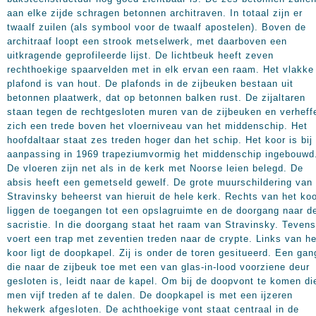
aan elke zijde schragen betonnen architraven. In totaal zijn er
twaalf zuilen (als symbool voor de twaalf apostelen). Boven de
architraaf loopt een strook metselwerk, met daarboven een
uitkragende geprofileerde lijst. De lichtbeuk heeft zeven
rechthoekige spaarvelden met in elk ervan een raam. Het vlakke
plafond is van hout. De plafonds in de zijbeuken bestaan uit
betonnen plaatwerk, dat op betonnen balken rust. De zijaltaren
staan tegen de rechtgesloten muren van de zijbeuken en verheff
zich een trede boven het vloerniveau van het middenschip. Het
hoofdaltaar staat zes treden hoger dan het schip. Het koor is bij
aanpassing in 1969 trapeziumvormig het middenschip ingebouwd
De vloeren zijn net als in de kerk met Noorse leien belegd. De
absis heeft een gemetseld gewelf. De grote muurschildering van
Stravinsky beheerst van hieruit de hele kerk. Rechts van het ko
liggen de toegangen tot een opslagruimte en de doorgang naar d
sacristie. In die doorgang staat het raam van Stravinsky. Tevens
voert een trap met zeventien treden naar de crypte. Links van he
koor ligt de doopkapel. Zij is onder de toren gesitueerd. Een gan
die naar de zijbeuk toe met een van glas-in-lood voorziene deur
gesloten is, leidt naar de kapel. Om bij de doopvont te komen di
men vijf treden af te dalen. De doopkapel is met een ijzeren
hekwerk afgesloten. De achthoekige vont staat centraal in de