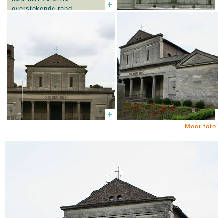
overstekende rand,
achtzijdige ingezwenkt
koperen deksel met
driepaskruisje.
Meer foto'