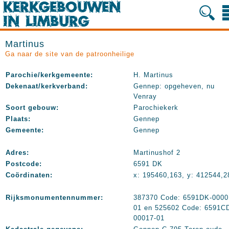
Martinus
Ga naar de site van de patroonheilige
Parochie/kerkgemeente:
H. Martinus
Dekenaat/kerkverband:
Gennep: opgeheven, nu
Venray
Soort gebouw:
Parochiekerk
Plaats:
Gennep
Gemeente:
Gennep
Adres:
Martinushof 2
Postcode:
6591 DK
Coördinaten:
x: 195460,163, y: 412544,2
Rijksmonumentennummer:
387370 Code: 6591DK-0000
01 en 525602 Code: 6591C
00017-01