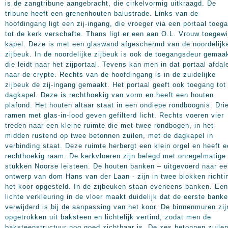
is de zangtribune aangebracht, die cirkelvormig uitkraagd. De
tribune heeft een grenenhouten balustrade. Links van de
hoofdingang ligt een zij-ingang, die vroeger via een portaal toeg
tot de kerk verschafte. Thans ligt er een aan O.L. Vrouw toegewi
kapel. Deze is met een glaswand afgeschermd van de noordelijk
zijbeuk. In de noordelijke zijbeuk is ook de toegangsdeur gemaa
die leidt naar het zijportaal. Tevens kan men in dat portaal afdal
naar de crypte. Rechts van de hoofdingang is in de zuidelijke
zijbeuk de zij-ingang gemaakt. Het portaal geeft ook toegang tot
dagkapel. Deze is rechthoekig van vorm en heeft een houten
plafond. Het houten altaar staat in een ondiepe rondboognis. Dri
ramen met glas-in-lood geven gefilterd licht. Rechts voeren vier
treden naar een kleine ruimte die met twee rondbogen, in het
midden rustend op twee betonnen zuilen, met de dagkapel in
verbinding staat. Deze ruimte herbergt een klein orgel en heeft 
rechthoekig raam. De kerkvloeren zijn belegd met onregelmatige
stukken Noorse leisteen. De houten banken – uitgevoerd naar ee
ontwerp van dom Hans van der Laan - zijn in twee blokken richti
het koor opgesteld. In de zijbeuken staan eveneens banken. Een
lichte verkleuring in de vloer maakt duidelijk dat de eerste banke
verwijderd is bij de aanpassing van het koor. De binnenmuren zij
opgetrokken uit baksteen en lichtelijk vertind, zodat men de
baksteenstructuur nog goed zichtbaar is. De zes betonnen zuile