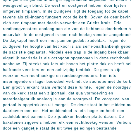
westgevel zijn blind. De west en oostgevel hebben door lijsten
omgeven timpanen. In de zuidgevel ligt de toegang tot de kapel,
tevens als zij-ingang fungeert voor de kerk. Boven de deur bevin
zich een timpaan met daarin verwerkt een Grieks kruis. Drie
rondboogvensters analoog aan die van de lichtbeuk doorbreken h
muurvlak. In de oostgevel is een rechthoekig venster aangebrach
De dagkapel heeft een met pannen gedekt zadeldak. Tegen de
zuidgevel ter hoogte van het koor is als semi-onafhankelijk geb
de sacristie geplaatst. Middels een trap is de ingang bereikbaar.
eigenlijk sacristie is als octogoon opgenomen in deze rechthoek
aanbouw. Zij steekt ook iets uit boven het platte dak en heeft ac
halfronde vensters en een achtzijdig tentdak. De gevels zijn
voorzien van rechthoekige en rondboogvensters. Een iets
inspringende en lager bouwdeel verbindt de sacristie met de kerk
Een groot vierkant raam verlicht deze ruimte. Tegen de noordgev
van de kerk staat een zijportaal, dat qua vormgeving en
materiaalgebruik analoog is aan de voorgevel. De voorgevel van 
portaal is opgetrokken uit mergel. De deur staat in het midden m
daarboven een nis. Het middendeel is iets hoger en heeft een
zadeldak met pannen. De zijstukken hebben platte daken. De
bakstenen zijgevels hebben elk een rechthoekig venster. Verbon
door een gangetje staat de uit twee geledingen bestaande