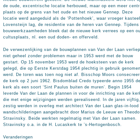
de oude, excentrische locatie herbouwd, maar op een meer centr
plaats op de grens van het oude en het nieuwe Gennep. Deze
locatie werd aangeduid als de ‘Pottenhoek’, waar vroeger kastee
Lovensteijn lag, de residentie van de heren van Gennep. Tijdens
bouwwerkzaamheden bleek dat de nieuwe kerk verrees op een o
cultusplaats, nl. een oud doden- en offerveld.
De verwezenlijking van de bouwplannen van Van der Laan verlie
niet geheel zonder problemen maar in 1953 werd met de bouw
gestart. Op 15 november 1953 werd de hoeksteen van de kerk
gelegd, die op Eerste Kerstdag 1954 plechtig in gebruik genome
werd. De toren was toen nog niet af. Bisschop Moors consecree
de kerk op 2 juni 1962. Bisdomblad Credo typeerde anno 1955 d
kerk als een soort ‘Sint Paulus buiten de muren’. Begin 1954
leverde Van der Laan de plannen in voor de inrichting van de ker
die met enige wijzigingen werden gerealiseerd. In de jaren vijftig
zestig werden in overleg met architect Van der Laan glas-in-lood
wandschilderingen aangebracht door Marius de Leeuw en Theodo
Stravinsky. Beide werkten regelmatig met Van der Laan samen.
Stravinsky o.a. in de H. Lucaskerk te ’s-Hertogenbosch.
Veranderingen