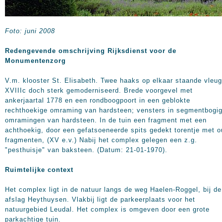
Foto: juni 2008
Redengevende omschrijving Rijksdienst voor de
Monumentenzorg
V.m. klooster St. Elisabeth. Twee haaks op elkaar staande vleug
XVIIIc doch sterk gemoderniseerd. Brede voorgevel met
ankerjaartal 1778 en een rondboogpoort in een geblokte
rechthoekige omraming van hardsteen; vensters in segmentbogi
omramingen van hardsteen. In de tuin een fragment met een
achthoekig, door een gefatsoeneerde spits gedekt torentje met 
fragmenten, (XV e.v.) Nabij het complex gelegen een z.g.
"pesthuisje" van baksteen. (Datum: 21-01-1970).
Ruimtelijke context
Het complex ligt in de natuur langs de weg Haelen-Roggel, bij de
afslag Heythuysen. Vlakbij ligt de parkeerplaats voor het
natuurgebied Leudal. Het complex is omgeven door een grote
parkachtige tuin.