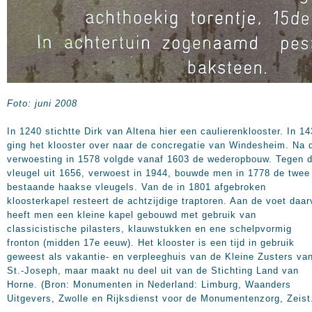
Foto: juni 2008
In 1240 stichtte Dirk van Altena hier een caulierenklooster. In 1
ging het klooster over naar de concregatie van Windesheim. Na 
verwoesting in 1578 volgde vanaf 1603 de wederopbouw. Tegen 
vleugel uit 1656, verwoest in 1944, bouwde men in 1778 de twee
bestaande haakse vleugels. Van de in 1801 afgebroken
kloosterkapel resteert de achtzijdige traptoren. Aan de voet daa
heeft men een kleine kapel gebouwd met gebruik van
classicistische pilasters, klauwstukken en ene schelpvormig
fronton (midden 17e eeuw). Het klooster is een tijd in gebruik
geweest als vakantie- en verpleeghuis van de Kleine Zusters va
St.-Joseph, maar maakt nu deel uit van de Stichting Land van
Horne. (Bron: Monumenten in Nederland: Limburg, Waanders
Uitgevers, Zwolle en Rijksdienst voor de Monumentenzorg, Zeist