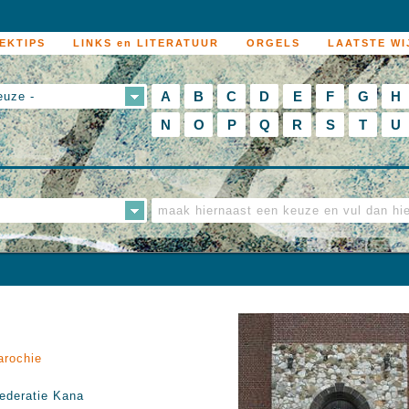
EKTIPS
LINKS en LITERATUUR
ORGELS
LAATSTE WI
A
B
C
D
E
F
G
H
euze -
N
O
P
Q
R
S
T
U
arochie
ederatie Kana