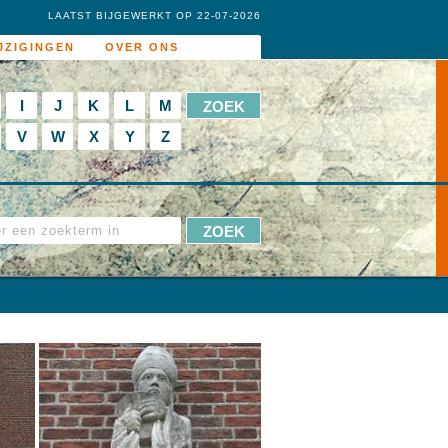
LAATST BIJGEWERKT OP 22-07-2026
JZIGINGEN
OVER ONS
I
J
K
L
M
V
W
X
Y
Z