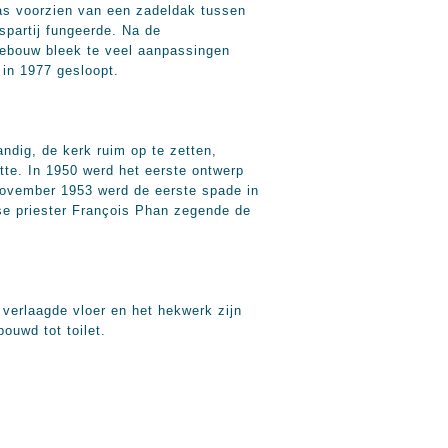
was voorzien van een zadeldak tussen
spartij fungeerde. Na de
gebouw bleek te veel aanpassingen
in 1977 gesloopt.
dig, de kerk ruim op te zetten,
te. In 1950 werd het eerste ontwerp
november 1953 werd de eerste spade in
se priester François Phan zegende de
 verlaagde vloer en het hekwerk zijn
ouwd tot toilet.