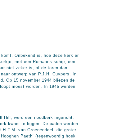
0 komt. Onbekend is, hoe deze kerk er
skerkje, met een Romaans schip, een
ar niet zeker is, of de toren dan
naar ontwerp van P.J.H. Cuypers. In
nd. Op 15 november 1944 bliezen de
esloopt moest worden. In 1946 werden
l Hill, werd een noodkerk ingericht.
kerk kwam te liggen. De paden werden
t H.F.M. van Groenendael, die groter
‘Hooghen Paeth’ (tegenwoordig hoek