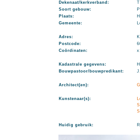
Dekenaat/kerkverband:
T
Soort gebouw:
P
Plaats:
H
Gemeente:
L
Adres:
K
Postcode:
6
Coördinaten:
x
Kadastrale gegevens:
H
Bouwpastoor/bouwpredikant:
J
Architect(en):
G
Kunstenaar(s):
L
S
S
Huidig gebruik:
R