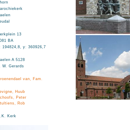
horn
arochiekerk
aelen
eudal
erkplein 13
081 BA
: 194824,8, y: 360926,7
aelen A 5128
. W. Gerards
roenendael van, Fam.
evigne, Huub
choofs, Peter
tultiens, Rob
.K. Kerk