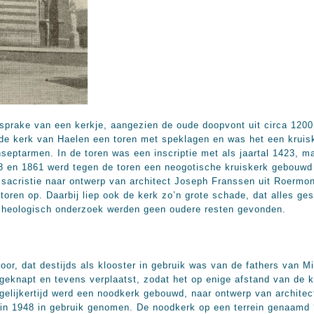
 sprake van een kerkje, aangezien de oude doopvont uit circa 120
 de kerk van Haelen een toren met speklagen en was het een krui
septarmen. In de toren was een inscriptie met als jaartal 1423, ma
en 1861 werd tegen de toren een neogotische kruiskerk gebouwd 
 sacristie naar ontwerp van architect Joseph Franssen uit Roermo
toren op. Daarbij liep ook de kerk zo’n grote schade, dat alles g
rcheologisch onderzoek werden geen oudere resten gevonden.
or, dat destijds als klooster in gebruik was van de fathers van Mil
geknapt en tevens verplaatst, zodat het op enige afstand van de 
gelijkertijd werd een noodkerk gebouwd, naar ontwerp van architec
 in
1948 in
gebruik genomen. De noodkerk op een terrein genaamd 