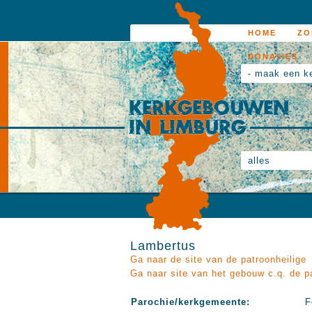
HOME
ZO
DONATIES
- maak een k
alles
Lambertus
Ga naar de site van de patroonheilige
Ga naar site van het gebouw c.q. de p
Parochie/kerkgemeente:
F