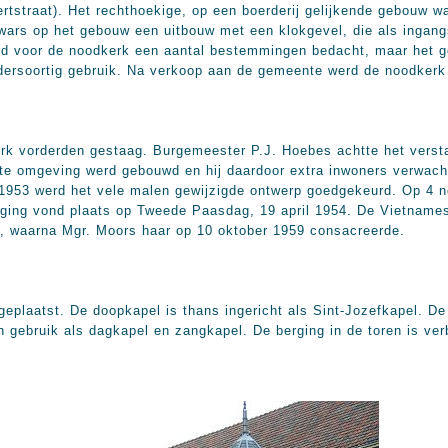
tstraat). Het rechthoekige, op een boerderij gelijkende gebouw 
dwars op het gebouw een uitbouw met een klokgevel, die als ingang
rd voor de noodkerk een aantal bestemmingen bedacht, maar het 
dersoortig gebruik. Na verkoop aan de gemeente werd de noodkerk 
k vorderden gestaag. Burgemeester P.J. Hoebes achtte het verstan
te omgeving werd gebouwd en hij daardoor extra inwoners verwacht
1953 werd het vele malen gewijzigde ontwerp goedgekeurd. Op 4 
gging vond plaats op Tweede Paasdag, 19 april 1954. De Vietname
, waarna Mgr. Moors haar op 10 oktober 1959 consacreerde.
eplaatst. De doopkapel is thans ingericht als Sint-Jozefkapel. De
 gebruik als dagkapel en zangkapel. De berging in de toren is verb