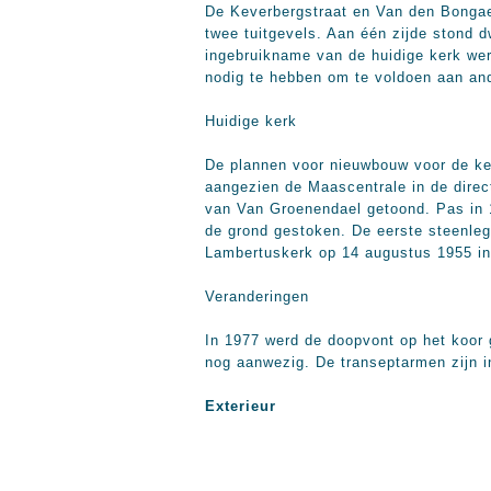
De Keverbergstraat en Van den Bongaer
twee tuitgevels. Aan één zijde stond 
ingebruikname van de huidige kerk we
nodig te hebben om te voldoen aan an
Huidige kerk
De plannen voor nieuwbouw voor de ker
aangezien de Maascentrale in de direc
van Van Groenendael getoond. Pas in 
de grond gestoken. De eerste steenle
Lambertuskerk op 14 augustus
1955 in
Veranderingen
In 1977 werd de doopvont op het koor g
nog aanwezig. De transeptarmen zijn in
Exterieur