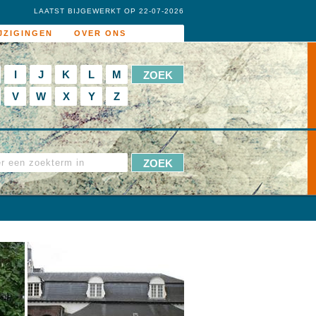
LAATST BIJGEWERKT OP 22-07-2026
JZIGINGEN
OVER ONS
I
J
K
L
M
V
W
X
Y
Z