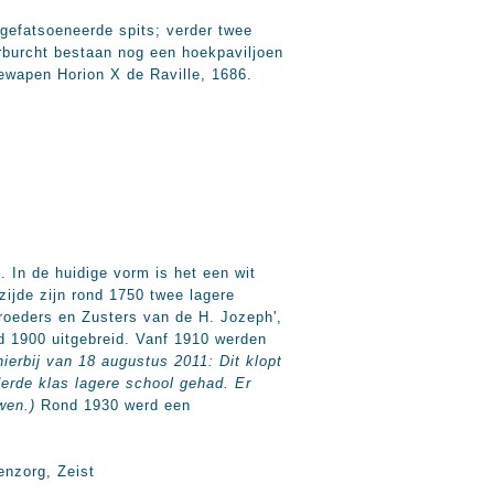
 gefatsoeneerde spits; verder twee
rburcht bestaan nog een hoekpaviljoen
iewapen Horion X de Raville, 1686.
 In de huidige vorm is het een wit
ijde zijn rond 1750 twee lagere
roeders en Zusters van de H. Jozeph',
nd 1900 uitgebreid. Vanf 1910 werden
erbij van 18 augustus 2011: Dit klopt
derde klas lagere school gehad. Er
wen.)
Rond 1930 werd een
enzorg, Zeist