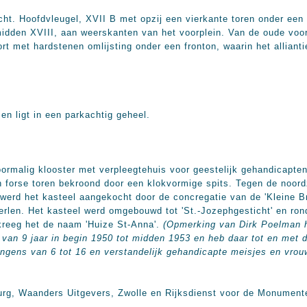
cht. Hoofdvleugel, XVII B met opzij een vierkante toren onder een
idden XVIII, aan weerskanten van het voorplein. Van de oude voo
ort met hardstenen omlijsting onder een fronton, waarin het alliant
en ligt in een parkachtig geheel.
ormalig klooster met verpleegtehuis voor geestelijk gehandicapten.
forse toren bekroond door een klokvormige spits. Tegen de noordz
erd het kasteel aangekocht door de concregatie van de 'Kleine B
eerlen. Het kasteel werd omgebouwd tot 'St.-Jozephgesticht' en ro
 kreeg het de naam 'Huize St-Anna'.
(Opmerking van Dirk Poelman hi
 van 9 jaar in begin 1950 tot midden 1953 en heb daar tot en met 
ngens van 6 tot 16 en verstandelijk gehandicapte meisjes en vrou
rg, Waanders Uitgevers, Zwolle en Rijksdienst voor de Monument