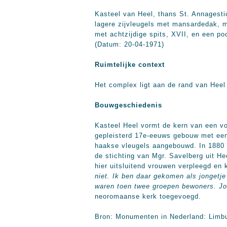
Kasteel van Heel, thans St. Annagesti
lagere zijvleugels met mansardedak, m
met achtzijdige spits, XVII, en een po
(Datum: 20-04-1971)
Ruimtelijke context
Het complex ligt aan de rand van Heel 
Bouwgeschiedenis
Kasteel Heel vormt de kern van een vo
gepleisterd 17e-eeuws gebouw met een 
haakse vleugels aangebouwd. In 1880 w
de stichting van Mgr. Savelberg uit H
hier uitsluitend vrouwen verpleegd en
niet. Ik ben daar gekomen als jongetje
waren toen twee groepen bewoners. Jo
neoromaanse kerk toegevoegd.
Bron: Monumenten in Nederland: Limbu