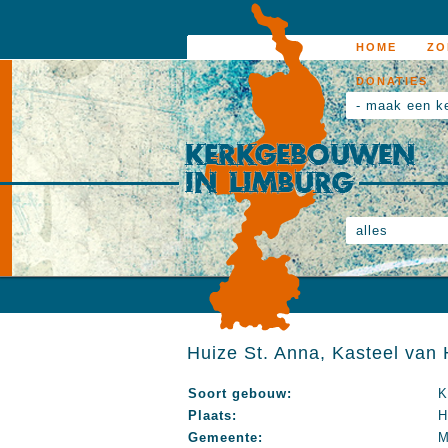
HOME
ZO
DONATIES
- maak een k
alles
Huize St. Anna, Kasteel van 
Soort gebouw:
K
Plaats:
H
Gemeente:
M