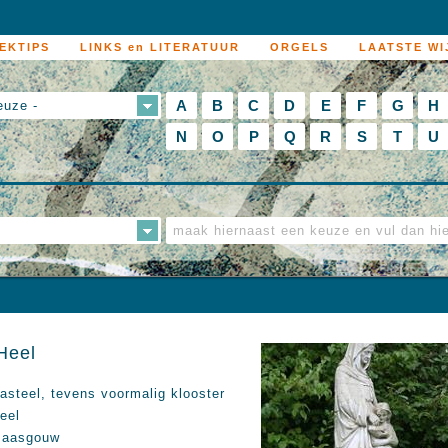
EKTIPS
LINKS en LITERATUUR
ORGELS
LAATSTE WI
A
B
C
D
E
F
G
H
euze -
N
O
P
Q
R
S
T
U
Heel
asteel, tevens voormalig klooster
eel
aasgouw