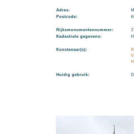
Adres:
M
Postcode:
6
Rijksmonumentennummer:
2
Kadastrale gegevens:
H
Kunstenaar(s):
R
V
H
Huidig gebruik:
D