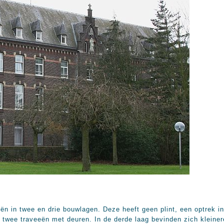
 in twee en drie bouwlagen. Deze heeft geen plint, een optrek i
n twee traveeën met deuren. In de derde laag bevinden zich kleine