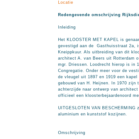
Locatie
Redengevende omschrijving Rijksdi
Inleiding
Het KLOOSTER MET KAPEL is genaamd h
gevestigd aan de Gasthuisstraat 2a, 
Kneippkuur. Als uitbreiding van dit k
architect A. van Beers uit Rotterdam o
mgr. Driessen. Loodrecht hierop is in
Congregatie. Onder meer voor de vesti
de vleugel uit 1897 en 1919 een kapel 
gebouwd van H. Heijnen. In 1970 zijn 
achterzijde naar ontwerp van architect
officieel een kloosterbejaardenoord m
UITGESLOTEN VAN BESCHERMING zijn al
aluminium en kunststof kozijnen.
Omschrijving