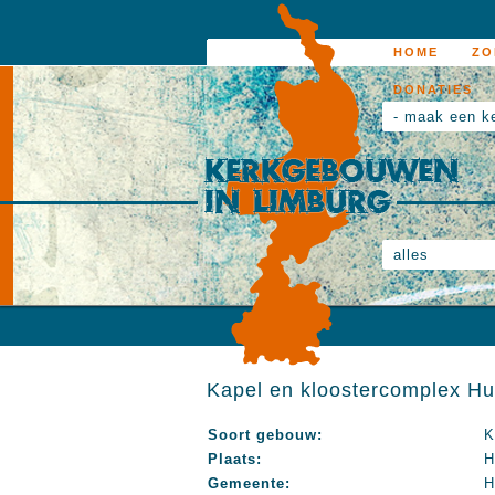
HOME
ZO
DONATIES
- maak een k
alles
Kapel en kloostercomplex Hu
Soort gebouw:
K
Plaats:
H
Gemeente:
H