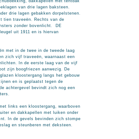
 schubdekking, dakkapellen met tentdak
peklagen van drie lagen baksteen.
nder drie lagen gebakken dorpelstenen.
t tien traveeën. Rechts van de
vensters zonder bovenlicht. DE
gel uit 1911 en is hiervan
met in de twee in de tweede laag
n zich vijf traveeën, waarnaast een
ichten. In de eerste laag van de vijf
goot zijn boogfriezen aanwezig. De
 glazen kloostergang langs het gebouw
ijnen en is geplaatst tegen de
de achtergevel bevindt zich nog een
ters.
met links een kloostergang, waarboven
uiter en dakkapellen met luiken onder
int. In de gevels bevinden zich stompe
beslag en steunberen met deksteen.