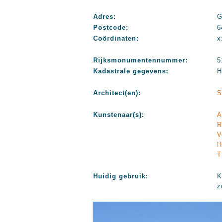
Adres:
G
Postcode:
6
Coördinaten:
x
Rijksmonumentennummer:
5
Kadastrale gegevens:
H
Architect(en):
S
Kunstenaar(s):
A
R
V
H
T
Huidig gebruik:
K
z