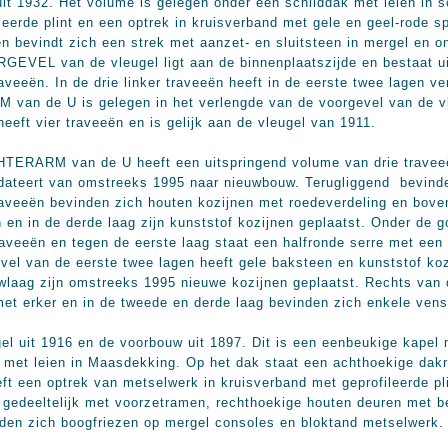
 uit 1932. Het volume is gelegen onder een schilddak met leien in
eerde plint en een optrek in kruisverband met gele en geel-rode s
bevindt zich een strek met aanzet- en sluitsteen in mergel en o
GEVEL van de vleugel ligt aan de binnenplaatszijde en bestaat ui
aveeën. In de drie linker traveeën heeft in de eerste twee lagen 
 de U is gelegen in het verlengde van de voorgevel van de vleu
eeft vier traveeën en is gelijk aan de vleugel van 1911.
RM van de U heeft een uitspringend volume van drie traveeën 
 dateert van omstreeks 1995 naar nieuwbouw. Terugliggend bevinde
raveeën bevinden zich houten kozijnen met roedeverdeling en bovenl
 en in de derde laag zijn kunststof kozijnen geplaatst. Onder de 
veeën en tegen de eerste laag staat een halfronde serre met een
vel van de eerste twee lagen heeft gele baksteen en kunststof koz
uwlaag zijn omstreeks 1995 nieuwe kozijnen geplaatst. Rechts van 
met erker en in de tweede en derde laag bevinden zich enkele vens
l uit 1916 en de voorbouw uit 1897. Dit is een eenbeukige kapel 
 met leien in Maasdekking. Op het dak staat een achthoekige dakr
ft een optrek van metselwerk in kruisverband met geprofileerde pl
 gedeeltelijk met voorzetramen, rechthoekige houten deuren met 
den zich boogfriezen op mergel consoles en bloktand metselwerk.