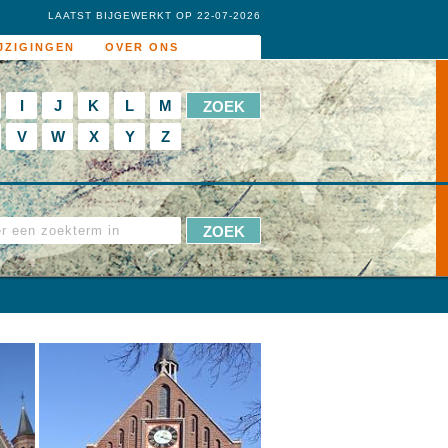
LAATST BIJGEWERKT OP 22-07-2026
JZIGINGEN
OVER ONS
I
J
K
L
M
V
W
X
Y
Z