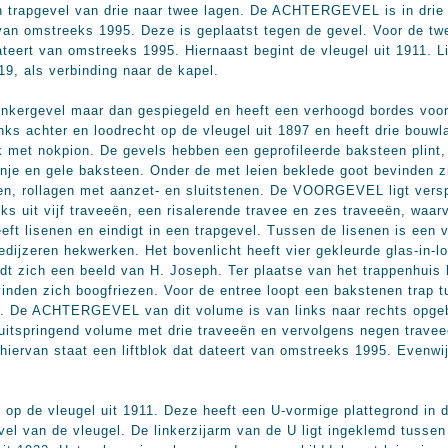
en trapgevel van drie naar twee lagen. De ACHTERGEVEL is in drie
an omstreeks 1995. Deze is geplaatst tegen de gevel. Voor de tw
ateert van omstreeks 1995. Hiernaast begint de vleugel uit 1911. L
19, als verbinding naar de kapel.
kergevel maar dan gespiegeld en heeft een verhoogd bordes voor d
ks achter en loodrecht op de vleugel uit 1897 en heeft drie bouwl
k met nokpion. De gevels hebben een geprofileerde baksteen plint,
nje en gele baksteen. Onder de met leien beklede goot bevinden z
n, rollagen met aanzet- en sluitstenen. De VOORGEVEL ligt versp
ks uit vijf traveeën, een risalerende travee en zes traveeën, waar
eeft lisenen en eindigt in een trapgevel. Tussen de lisenen is een 
ijzeren hekwerken. Het bovenlicht heeft vier gekleurde glas-in-lo
ndt zich een beeld van H. Joseph. Ter plaatse van het trappenhuis
vinden zich boogfriezen. Voor de entree loopt een bakstenen trap 
 De ACHTERGEVEL van dit volume is van links naar rechts opgebo
uitspringend volume met drie traveeën en vervolgens negen travee
hiervan staat een liftblok dat dateert van omstreeks 1995. Evenwi
p de vleugel uit 1911. Deze heeft een U-vormige plattegrond in 
vel van de vleugel. De linkerzijarm van de U ligt ingeklemd tusse