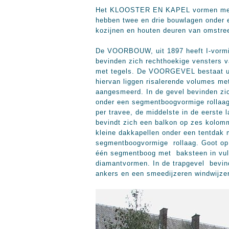
Het KLOOSTER EN KAPEL vormen met de
hebben twee en drie bouwlagen onder 
kozijnen en houten deuren van omstre
De VOORBOUW, uit 1897 heeft I-vormig
bevinden zich rechthoekige vensters 
met tegels. De VOORGEVEL bestaat uit
hiervan liggen risalerende volumes met
aangesmeerd. In de gevel bevinden zich
onder een segmentboogvormige rollaag 
per travee, de middelste in de eerste 
bevindt zich een balkon op zes kolomm
kleine dakkapellen onder een tentdak m
segmentboogvormige rollaag. Goot op co
één segmentboog met baksteen in vuls
diamantvormen. In de trapgevel bevind
ankers en een smeedijzeren windwijzer