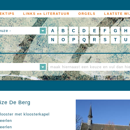
EKTIPS
LINKS en LITERATUUR
ORGELS
LAATSTE WI
A
B
C
D
E
F
G
H
euze -
N
O
P
Q
R
S
T
U
ize De Berg
looster met kloosterkapel
eerlen
eerlen