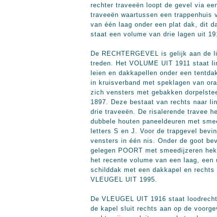
rechter traveeën loopt de gevel via e
traveeën waartussen een trappenhuis v
van één laag onder een plat dak, dit d
staat een volume van drie lagen uit 19
De RECHTERGEVEL is gelijk aan de lin
treden. Het VOLUME UIT 1911 staat lin
leien en dakkapellen onder een tentda
in kruisverband met speklagen van ora
zich vensters met gebakken dorpelstee
1897. Deze bestaat van rechts naar lin
drie traveeën. De risalerende travee h
dubbele houten paneeldeuren met smeed
letters S en J. Voor de trapgevel bevi
vensters in één nis. Onder de goot be
gelegen POORT met smeedijzeren hek.
het recente volume van een laag, een 
schilddak met een dakkapel en rechts 
VLEUGEL UIT 1995.
De VLEUGEL UIT 1916 staat loodrecht o
de kapel sluit rechts aan op de voorge