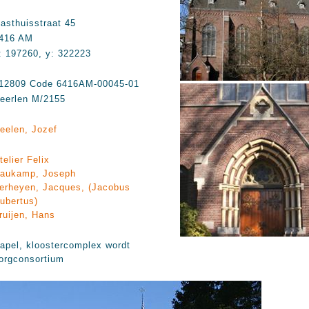
asthuisstraat 45
416 AM
: 197260, y: 322223
12809 Code 6416AM-00045-01
eerlen M/2155
eelen, Jozef
telier Felix
aukamp, Joseph
erheyen, Jacques, (Jacobus
ubertus)
ruijen, Hans
apel, kloostercomplex wordt
orgconsortium