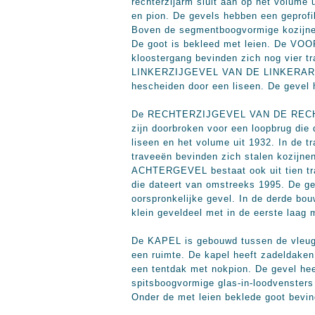
rechterzijarm sluit aan op het volume
en pion. De gevels hebben een geprofil
Boven de segmentboogvormige kozijnen 
De goot is bekleed met leien. De VOOR
kloostergang bevinden zich nog vier tr
LINKERZIJGEVEL VAN DE LINKERARM van
hescheiden door een liseen. De gevel h
De RECHTERZIJGEVEL VAN DE RECHTERA
zijn doorbroken voor een loopbrug die
liseen en het volume uit 1932. In de t
traveeën bevinden zich stalen kozijnen
ACHTERGEVEL bestaat ook uit tien tra
die dateert van omstreeks 1995. De ge
oorspronkelijke gevel. In de derde bo
klein geveldeel met in de eerste laag 
De KAPEL is gebouwd tussen de vleuge
een ruimte. De kapel heeft zadeldaken
een tentdak met nokpion. De gevel hee
spitsboogvormige glas-in-loodvensters
Onder de met leien beklede goot bevin