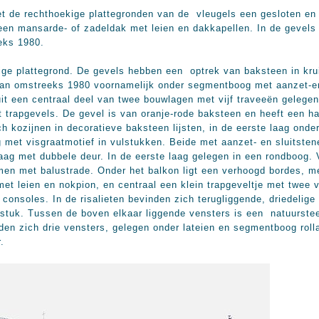
 rechthoekige plattegronden van de vleugels een gesloten en e
een mansarde- of zadeldak met leien en dakkapellen. In de gevels
eks 1980.
e plattegrond. De gevels hebben een optrek van baksteen in kru
van omstreeks 1980 voornamelijk onder segmentboog met aanzet-en 
 een centraal deel van twee bouwlagen met vijf traveeën gelegen
 trapgevels. De gevel is van oranje-rode baksteen en heeft een har
 kozijnen in decoratieve baksteen lijsten, in de eerste laag onde
met visgraatmotief in vulstukken. Beide met aanzet- en sluitsten
laag met dubbele deur. In de eerste laag gelegen in een rondboog.
en met balustrade. Onder het balkon ligt een verhoogd bordes, m
et leien en nokpion, en centraal een klein trapgeveltje met twee v
nsoles. In de risalieten bevinden zich terugliggende, driedelige v
tuk. Tussen de boven elkaar liggende vensters is een natuurstee
en zich drie vensters, gelegen onder lateien en segmentboog roll
.