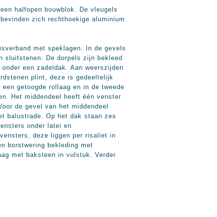
en halfopen bouwblok. De vleugels
 bevinden zich rechthoekige aluminium
isverband met speklagen. In de gevels
sluitstenen. De dorpels zijn bekleed
 onder een zadeldak. Aan weerszijden
dstenen plint, deze is gedeeltelijk
r een getoogde rollaag en in de tweede
en. Het middendeel heeft één venster
 Voor de gevel van het middendeel
et balustrade. Op het dak staan zes
ensters onder latei en
ensters, deze liggen per risaliet in
n borstwering bekleding met
aag met baksteen in vulstuk. Verder