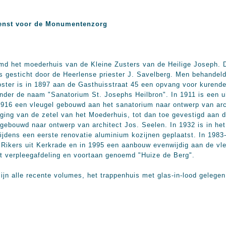
enst voor de Monumentenzorg
et moederhuis van de Kleine Zusters van de Heilige Joseph. De
is gesticht door de Heerlense priester J. Savelberg. Men behand
looster is in 1897 aan de Gasthuisstraat 45 een opvang voor kure
nder de naam "Sanatorium St. Josephs Heilbron". In 1911 is een ui
 1916 een vleugel gebouwd aan het sanatorium naar ontwerp van ar
ging van de zetel van het Moederhuis, tot dan toe gevestigd aan d
gebouwd naar ontwerp van architect Jos. Seelen. In 1932 is in het
tijdens een eerste renovatie aluminium kozijnen geplaatst. In 198
 Rikers uit Kerkrade en in 1995 een aanbouw evenwijdig aan de vle
et verpleegafdeling en voortaan genoemd "Huize de Berg".
le recente volumes, het trappenhuis met glas-in-lood gelegen 