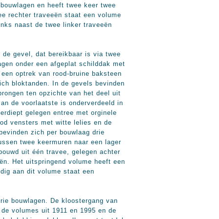
 bouwlagen en heeft twee keer twee
ee rechter traveeën staat een volume
inks naast de twee linker traveeën
e gevel, dat bereikbaar is via twee
agen onder een afgeplat schilddak met
 een optrek van rood-bruine baksteen
ich bloktanden. In de gevels bevinden
rongen ten opzichte van het deel uit
van de voorlaatste is onderverdeeld in
verdiept gelegen entree met orginele
od vensters met witte lelies en de
 bevinden zich per bouwlaag drie
tussen twee keermuren naar een lager
uwd uit één travee, gelegen achter
ën. Het uitspringend volume heeft een
jdig aan dit volume staat een
drie bouwlagen. De kloostergang van
n de volumes uit 1911 en 1995 en de