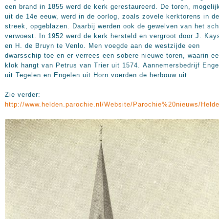
een brand in 1855 werd de kerk gerestaureerd. De toren, mogelij
uit de 14e eeuw, werd in de oorlog, zoals zovele kerktorens in d
streek, opgeblazen. Daarbij werden ook de gewelven van het sch
verwoest. In 1952 werd de kerk hersteld en vergroot door J. Kay
en H. de Bruyn te Venlo. Men voegde aan de westzijde een
dwarsschip toe en er verrees een sobere nieuwe toren, waarin e
klok hangt van Petrus van Trier uit 1574. Aannemersbedrijf Enge
uit Tegelen en Engelen uit Horn voerden de herbouw uit.
Zie verder:
http://www.helden.parochie.nl/Website/Parochie%20nieuws/Held