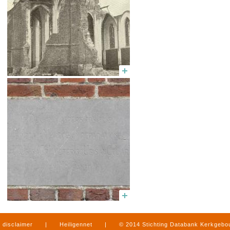
disclaimer
|
Heiligennet
|
© 2014 Stichting Databank Kerkgeb