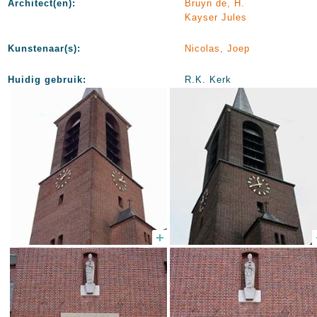
Architect(en):
Bruyn de, H.
Kayser Jules
Kunstenaar(s):
Nicolas, Joep
Huidig gebruik:
R.K. Kerk