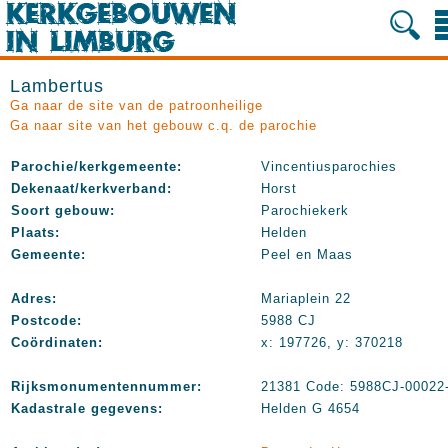
Lambertus
Ga naar de site van de patroonheilige
Ga naar site van het gebouw c.q. de parochie
Parochie/kerkgemeente:
Vincentiusparochies
Dekenaat/kerkverband:
Horst
Soort gebouw:
Parochiekerk
Plaats:
Helden
Gemeente:
Peel en Maas
Adres:
Mariaplein 22
Postcode:
5988 CJ
Coördinaten:
x: 197726, y: 370218
Rijksmonumentennummer:
21381 Code: 5988CJ-00022
Kadastrale gegevens:
Helden G 4654