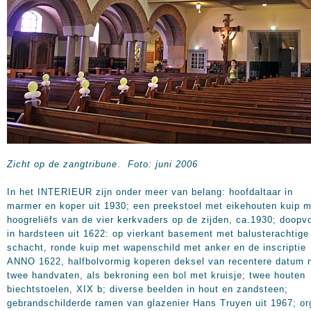
Zicht op de zangtribune
.
Foto: juni 2006
In het INTERIEUR zijn onder meer van belang: hoofdaltaar in
marmer en koper uit 1930; een preekstoel met eikehouten kuip m
hoogreliëfs van de vier kerkvaders op de zijden, ca.1930; doopv
in hardsteen uit 1622: op vierkant basement met balusterachtige
schacht, ronde kuip met wapenschild met anker en de inscriptie
ANNO 1622, halfbolvormig koperen deksel van recentere datum 
twee handvaten, als bekroning een bol met kruisje; twee houten
biechtstoelen, XIX b; diverse beelden in hout en zandsteen;
gebrandschilderde ramen van glazenier Hans Truyen uit 1967; or