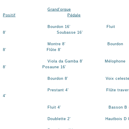
Grand’orgue
Positif
Pédale
Bourdon 16’ Fluit
8’ Soubasse 16’
Montre 8’ Bourdon
8’ Flûte 8’
Viola da Gamba 8’ Mélophone
8’ Posaune 16’
Bourdon 8’ Voix celeste 
Prestant 4’ Flûte travers
4’
Fluit 4’ Basson B 8
Doublette 2’ Hautbois D 8