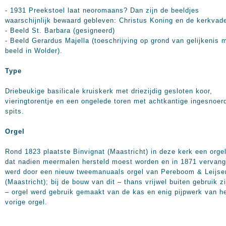
- 1931 Preekstoel laat neoromaans? Dan zijn de beeldjes
waarschijnlijk bewaard gebleven: Christus Koning en de kerkvad
- Beeld St. Barbara (gesigneerd)
- Beeld Gerardus Majella (toeschrijving op grond van gelijkenis 
beeld in Wolder).
Type
Driebeukige basilicale kruiskerk met driezijdig gesloten koor,
vieringtorentje en een ongelede toren met achtkantige ingesnoer
spits.
Orgel
Rond 1823 plaatste Binvignat (Maastricht) in deze kerk een orgel
dat nadien meermalen hersteld moest worden en in 1871 vervan
werd door een nieuw tweemanuaals orgel van Pereboom & Leijse
(Maastricht); bij de bouw van dit – thans vrijwel buiten gebruik z
– orgel werd gebruik gemaakt van de kas en enig pijpwerk van h
vorige orgel.