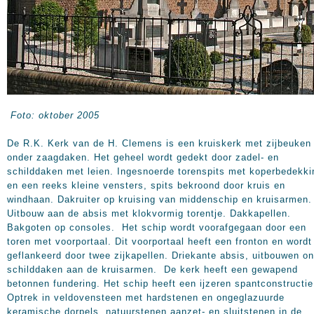
Foto: oktober 2005
De R.K. Kerk van de H. Clemens is een kruiskerk met zijbeuken
onder zaagdaken. Het geheel wordt gedekt door zadel- en
schilddaken met leien. Ingesnoerde torenspits met koperbedekki
en een reeks kleine vensters, spits bekroond door kruis en
windhaan. Dakruiter op kruising van middenschip en kruisarmen.
Uitbouw aan de absis met klokvormig torentje. Dakkapellen.
Bakgoten op consoles. Het schip wordt voorafgegaan door een
toren met voorportaal. Dit voorportaal heeft een fronton en wordt
geflankeerd door twee zijkapellen. Driekante absis, uitbouwen o
schilddaken aan de kruisarmen. De kerk heeft een gewapend
betonnen fundering. Het schip heeft een ijzeren spantconstructie
Optrek in veldovensteen met hardstenen en ongeglazuurde
keramische dorpels, natuurstenen aanzet- en sluitstenen in de