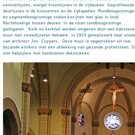
vensterlijsten, mergel kroonlijsten in de zijbeuken. Geprofileerde
deurlijsten in de kruisarmen en de zijkapellen. Rondboogvormige
en segmentboogvormige stalen kozijnen met glas in lood.
Rechthoekige houten deuren. In de toren rondboogvormige
galmgaten. Kerk en kerkhof worden omgeven door een bakstene
muur met smeedijzeren hekwerk, in 1933 gerealiseerd naar ontw
van architect Jos. Cuypers. Deze muur is opgetrokken uit ruw
bezande klinkers met een afdekking van gezande profielsteen. D
stel hekpijlers met hardstenen dekstukken.