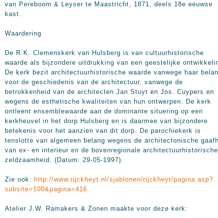
van Pereboom & Leyser te Maastricht, 1871, deels 18e eeuwse
kast.
Waardering
De R.K. Clemenskerk van Hulsberg is van cultuurhistorische
waarde als bijzondere uitdrukking van een geestelijke ontwikkeli
De kerk bezit architectuurhistorische waarde vanwege haar bela
voor de geschiedenis van de architectuur, vanwege de
betrokkenheid van de architecten Jan Stuyt en Jos. Cuypers en
wegens de esthetische kwaliteiten van hun ontwerpen. De kerk
ontleent ensemblewaarde aan de dominante situering op een
kerkheuvel in het dorp Hulsberg en is daarmee van bijzondere
betekenis voor het aanzien van dit dorp. De parochiekerk is
tenslotte van algemeen belang wegens de architectonische gaaf
van ex- en interieur en de bovenregionale architectuurhistorische
zeldzaamheid. (Datum: 29-05-1997).
Zie ook:
http://www.rijckheyt.nl/sjablonen/rijckheyt/pagina.asp?
subsite=100&pagina=416
Atelier J.W. Ramakers & Zonen maakte voor deze kerk: