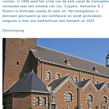
ruimten. In 1930 werd het schip van de kerk vanaf de transeptb
vernieuwd naar een ontwerp van Jos. Cuypers. Aannemer G.J.
Ruiters te Kerkrade voerde dit werk uit. Het kerkgebouw is
dominant gesitueerd op een kerkheuvel en wordt grotendeels
omgeven is door een kerkhofmuur met hekwerk uit 1933.
Omschrijving