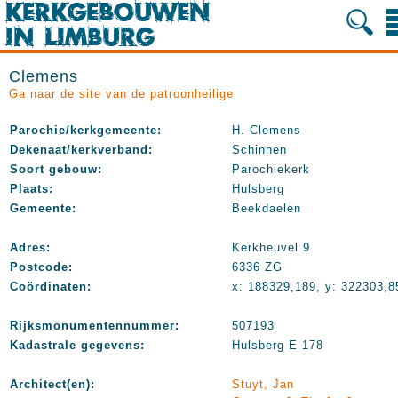
Clemens
Ga naar de site van de patroonheilige
Parochie/kerkgemeente:
H. Clemens
Dekenaat/kerkverband:
Schinnen
Soort gebouw:
Parochiekerk
Plaats:
Hulsberg
Gemeente:
Beekdaelen
Adres:
Kerkheuvel 9
Postcode:
6336 ZG
Coördinaten:
x: 188329,189, y: 322303,8
Rijksmonumentennummer:
507193
Kadastrale gegevens:
Hulsberg E 178
Architect(en):
Stuyt, Jan