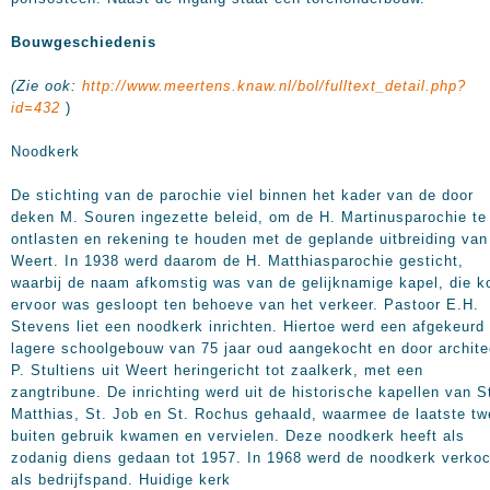
Bouwgeschiedenis
(Zie ook:
http://www.meertens.knaw.nl/bol/fulltext_detail.php?
id=432
)
Noodkerk
De stichting van de parochie viel binnen het kader van de door
deken M. Souren ingezette beleid, om de H. Martinusparochie te
ontlasten en rekening te houden met de geplande uitbreiding van
Weert. In 1938 werd daarom de H. Matthiasparochie gesticht,
waarbij de naam afkomstig was van de gelijknamige kapel, die k
ervoor was gesloopt ten behoeve van het verkeer. Pastoor E.H.
Stevens liet een noodkerk inrichten. Hiertoe werd een afgekeurd
lagere schoolgebouw van 75 jaar oud aangekocht en door archite
P. Stultiens uit Weert heringericht tot zaalkerk, met een
zangtribune. De inrichting werd uit de historische kapellen van S
Matthias, St. Job en St. Rochus gehaald, waarmee de laatste tw
buiten gebruik kwamen en vervielen. Deze noodkerk heeft als
zodanig diens gedaan tot
1957. In
1968 werd de noodkerk verkoc
als bedrijfspand. Huidige kerk