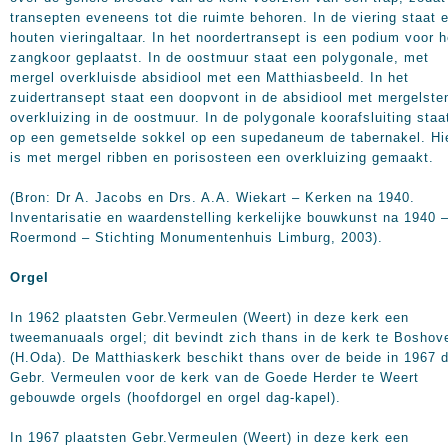
transepten eveneens tot die ruimte behoren. In de viering staat 
houten vieringaltaar. In het noordertransept is een podium voor h
zangkoor geplaatst. In de oostmuur staat een polygonale, met
mergel overkluisde absidiool met een Matthiasbeeld. In het
zuidertransept staat een doopvont in de absidiool met mergelste
overkluizing in de oostmuur. In de polygonale koorafsluiting staa
op een gemetselde sokkel op een supedaneum de tabernakel. Hi
is met mergel ribben en porisosteen een overkluizing gemaakt.
(Bron: Dr A. Jacobs en Drs. A.A. Wiekart – Kerken na 1940.
Inventarisatie en waardenstelling kerkelijke bouwkunst na 1940 
Roermond – Stichting Monumentenhuis Limburg, 2003).
Orgel
In 1962 plaatsten Gebr.Vermeulen (Weert) in deze kerk een
tweemanuaals orgel; dit bevindt zich thans in de kerk te Boshov
(H.Oda). De Matthiaskerk beschikt thans over de beide in 1967 
Gebr. Vermeulen voor de kerk van de Goede Herder te Weert
gebouwde orgels (hoofdorgel en orgel dag-kapel).
In 1967 plaatsten Gebr.Vermeulen (Weert) in deze kerk een