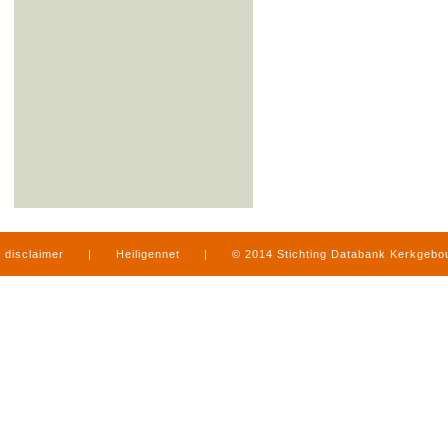
disclaimer
|
Heiligennet
|
© 2014 Stichting Databank Kerkgeb
in Limburg
|
produced by
www.mediamens.nl