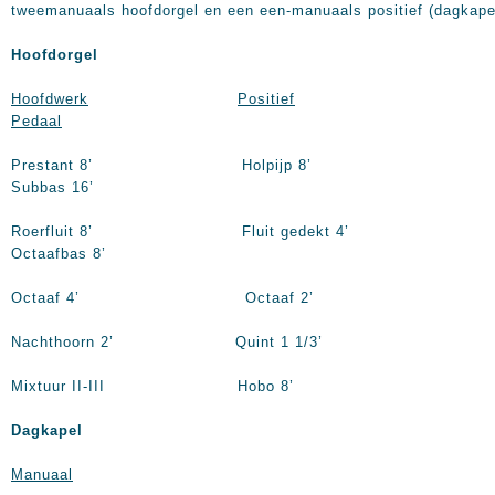
tweemanuaals hoofdorgel en een een-manuaals positief (dagkape
Hoofdorgel
Hoofdwerk
Positief
Pedaal
Prestant
8’
Holpijp
8’
Subbas
16’
Roerfluit
8’
Fluit gedekt
4’
Octaafbas
8’
Octaaf
4’
Octaaf
2’
Nachthoorn
2’
Quint 1 1/3’
Mixtuur II-III Hobo
8’
Dagkapel
Manuaal