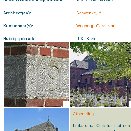
Bouwpastoor/bouwpredikant:
A.R.J. Thomassen
Architect(en):
Schwenke, A.
Kunstenaar(s):
Wegberg, Gard. van
Huidig gebruik:
R.K. Kerk
Afbeelding
Links staat Christus met een