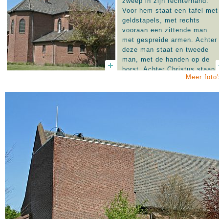
zweep in zijn rechterhand.
Voor hem staat een tafel met
geldstapels, met rechts
vooraan een zittende man
met gespreide armen. Achter
deze man staat en tweede
man, met de handen op de
borst. Achter Christus staan
Meer foto'
twee apostelen en een hond.
Op de achtergrond zijn
bouwelementen als een poort
en zuilen te onderscheiden.
Rechts staat de tekst: FAM. 
MELLEN / DEDIT / G. V.
WEGBERG / FECIT.
Afgebeeld is de
tempelreiniging (Matt. 21:12-
13).