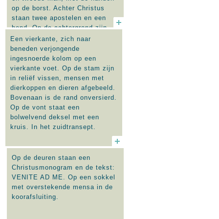
op de borst. Achter Christus
staan twee apostelen en een
hond. Op de achtergrond zijn
bouwelementen als een poort en
Een vierkante, zich naar
zuilen te onderscheiden. Rechts
beneden verjongende
staat de tekst: FAM. / MELLEN
ingesnoerde kolom op een
/ DEDIT / G. V. WEGBERG /
vierkante voet. Op de stam zijn
FECIT. Afgebeeld is de
in reliëf vissen, mensen met
tempelreiniging (Matt. 21:12-
dierkoppen en dieren afgebeeld.
13).
Bovenaan is de rand onversierd.
Op de vont staat een
bolwelvend deksel met een
kruis. In het zuidtransept.
Op de deuren staan een
Christusmonogram en de tekst:
VENITE AD ME. Op een sokkel
met overstekende mensa in de
koorafsluiting.