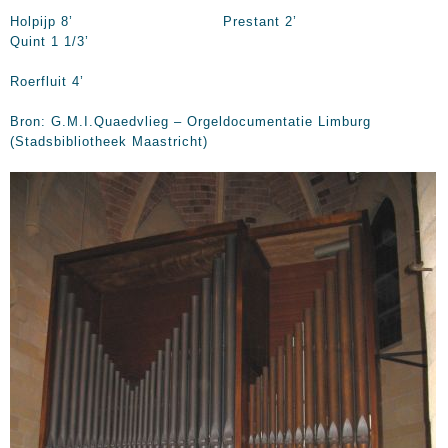
Holpijp
8’
Prestant
2’
Quint 1 1/3’
Roerfluit
4’
Bron: G.M.I.Quaedvlieg – Orgeldocumentatie Limburg
(Stadsbibliotheek Maastricht)