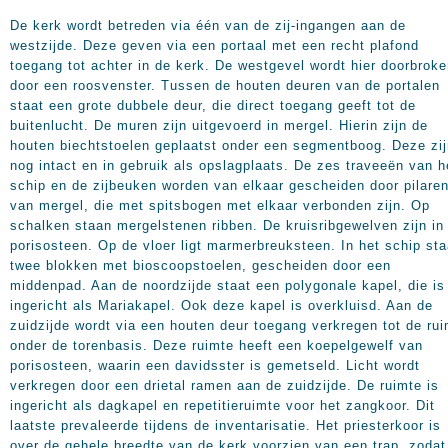
De kerk wordt betreden via één van de zij-ingangen aan de
westzijde. Deze geven via een portaal met een recht plafond
toegang tot achter in de kerk. De westgevel wordt hier doorbrok
door een roosvenster. Tussen de houten deuren van de portalen
staat een grote dubbele deur, die direct toegang geeft tot de
buitenlucht. De muren zijn uitgevoerd in mergel. Hierin zijn de
houten biechtstoelen geplaatst onder een segmentboog. Deze zij
nog intact en in gebruik als opslagplaats. De zes traveeën van h
schip en de zijbeuken worden van elkaar gescheiden door pilare
van mergel, die met spitsbogen met elkaar verbonden zijn. Op
schalken staan mergelstenen ribben. De kruisribgewelven zijn in
porisosteen. Op de vloer ligt marmerbreuksteen. In het schip st
twee blokken met bioscoopstoelen, gescheiden door een
middenpad. Aan de noordzijde staat een polygonale kapel, die is
ingericht als Mariakapel. Ook deze kapel is overkluisd. Aan de
zuidzijde wordt via een houten deur toegang verkregen tot de ru
onder de torenbasis. Deze ruimte heeft een koepelgewelf van
porisosteen, waarin een davidsster is gemetseld. Licht wordt
verkregen door een drietal ramen aan de zuidzijde. De ruimte is
ingericht als dagkapel en repetitieruimte voor het zangkoor. Dit
laatste prevaleerde tijdens de inventarisatie. Het priesterkoor is
over de gehele breedte van de kerk voorzien van een trap, zodat