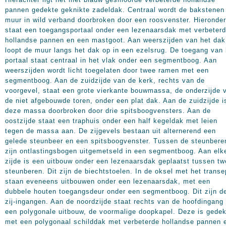
pannen gedekte geknikte zadeldak. Centraal wordt de bakstenen
muur in wild verband doorbroken door een roosvenster. Hieronder
staat een toegangsportaal onder een lezenaarsdak met verbeter
hollandse pannen en een mastgoot. Aan weerszijden van het dak
loopt de muur langs het dak op in een ezelsrug. De toegang van 
portaal staat centraal in het vlak onder een segmentboog. Aan
weerszijden wordt licht toegelaten door twee ramen met een
segmentboog. Aan de zuidzijde van de kerk, rechts van de
voorgevel, staat een grote vierkante bouwmassa, de onderzijde 
de niet afgebouwde toren, onder een plat dak. Aan de zuidzijde i
deze massa doorbroken door drie spitsboogvensters. Aan de
oostzijde staat een traphuis onder een half kegeldak met leien
tegen de massa aan. De zijgevels bestaan uit alternerend een
gelede steunbeer en een spitsboogvenster. Tussen de steunbere
zijn ontlastingsbogen uitgemetseld in een segmentboog. Aan elk
zijde is een uitbouw onder een lezenaarsdak geplaatst tussen t
steunberen. Dit zijn de biechtstoelen. In de oksel met het transe
staan eveneens uitbouwen onder een lezenaarsdak, met een
dubbele houten toegangsdeur onder een segmentboog. Dit zijn d
zij-ingangen. Aan de noordzijde staat rechts van de hoofdingang
een polygonale uitbouw, de voormalige doopkapel. Deze is gedek
met een polygonaal schilddak met verbeterde hollandse pannen 