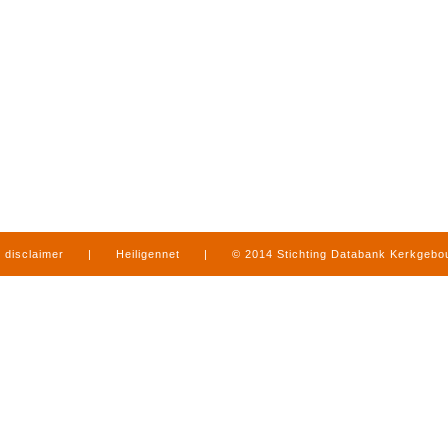
disclaimer
|
Heiligennet
|
© 2014 Stichting Databank Kerkgeb
in Limburg
|
produced by
www.mediamens.nl