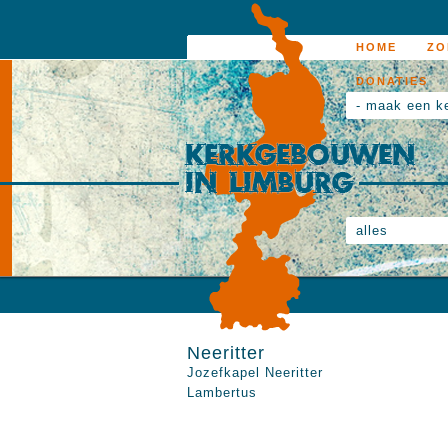
HOME
ZO
DONATIES
- maak een k
alles
Neeritter
Jozefkapel Neeritter
Lambertus