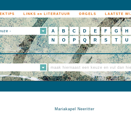
EKTIPS
LINKS en LITERATUUR
ORGELS
LAATSTE WI
A
B
C
D
E
F
G
H
euze -
N
O
P
Q
R
S
T
U
Mariakapel Neeritter