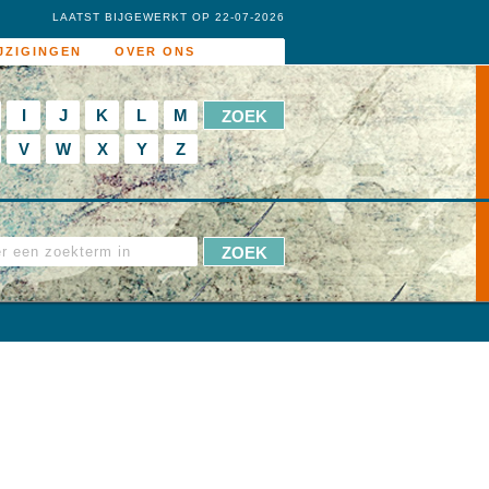
LAATST BIJGEWERKT OP 22-07-2026
JZIGINGEN
OVER ONS
I
J
K
L
M
V
W
X
Y
Z