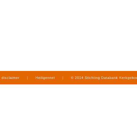
disclaimer
|
Heiligennet
|
© 2014 Stichting Databank Kerkgeb
in Limburg
|
produced by
www.mediamens.nl