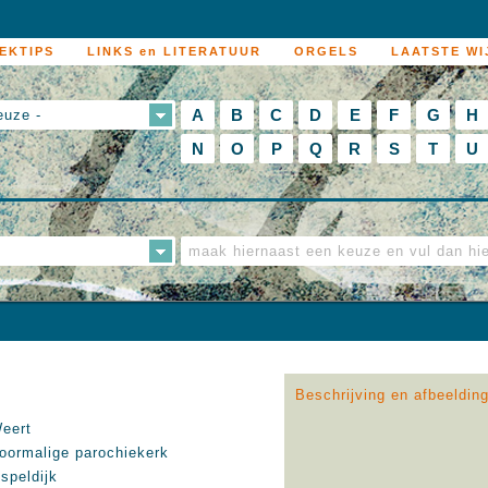
EKTIPS
LINKS en LITERATUUR
ORGELS
LAATSTE WI
A
B
C
D
E
F
G
H
euze -
N
O
P
Q
R
S
T
U
Beschrijving en afbeeldin
eert
oormalige parochiekerk
speldijk