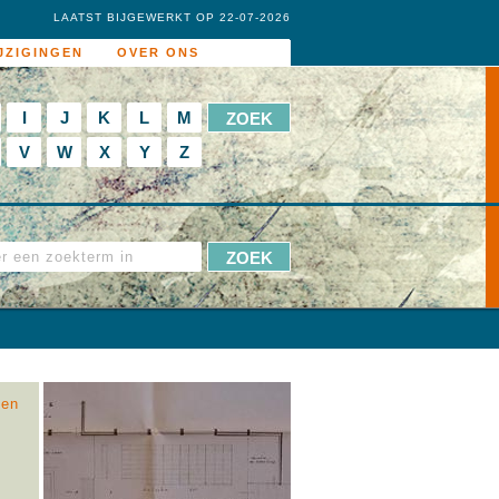
LAATST BIJGEWERKT OP 22-07-2026
JZIGINGEN
OVER ONS
I
J
K
L
M
V
W
X
Y
Z
gen