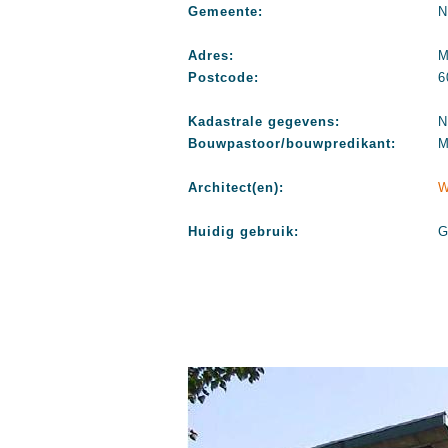
Gemeente:
N
Adres:
M
Postcode:
6
Kadastrale gegevens:
N
Bouwpastoor/bouwpredikant:
M
Architect(en):
W
Huidig gebruik:
G