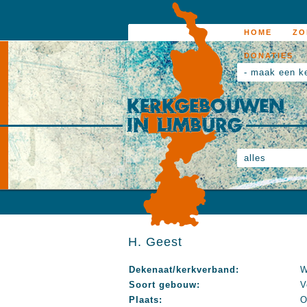
HOME
ZO
DONATIES
- maak een k
alles
H. Geest
Dekenaat/kerkverband:
W
Soort gebouw:
V
Plaats:
O