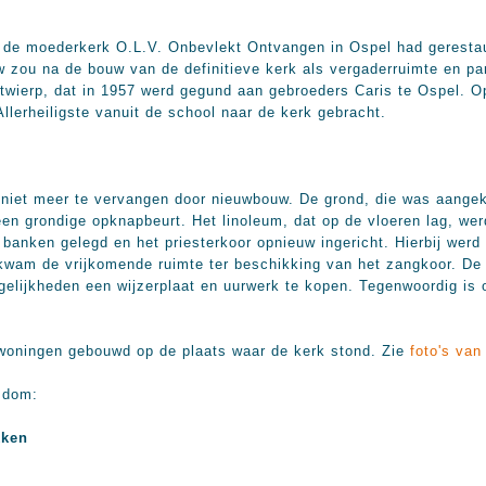
 de moederkerk O.L.V. Onbevlekt Ontvangen in Ospel had gerestau
 zou na de bouw van de definitieve kerk als vergaderruimte en pa
wierp, dat in 1957 werd gegund aan gebroeders Caris te Ospel. Op
lerheiligste vanuit de school naar de kerk gebracht.
k niet meer te vervangen door nieuwbouw. De grond, die was aange
en grondige opknapbeurt. Het linoleum, dat op de vloeren lag, wer
anken gelegd en het priesterkoor opnieuw ingericht. Hierbij werd 
 kwam de vrijkomende ruimte ter beschikking van het zangkoor. De
gelijkheden een wijzerplaat en uurwerk te kopen. Tegenwoordig is
r woningen gebouwd op de plaats waar de kerk stond. Zie
foto's van
isdom:
kken