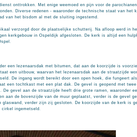
edienst onttrokken. Met enige weemoed en pijn voor de parochianen
vonden. Diverse redenen - waaronder de technische staat van het k
raad van het bisdom al met de sluiting ingestemd.
ikaal verzorgd door de plaatselijke schutterij. Na afloop werd in h
igen kerkgebouw in Ospeldijk afgesloten. De kerk is altijd een hu
Ospel.
der een lezenaarsdak met bitumen, dat aan de koorzijde is voorzi
taat een uitbouw, waarvan het lezenaarsdak aan de straatzijde wo
eld. De ingang wordt bereikt door een open hoek, die fungeert als 
aat een tochtkast met een plat dak. De gevel is geopend met twee 
De gevel aan de straatzijde heeft drie grote ramen, waaronder een
en aan de bovenzijde van de muur geplaatst, verder is de gevel ge
 glaswand, verder zijn zij gesloten. De koorzijde van de kerk is g
 cirkel ingemetseld.