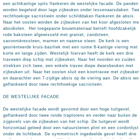
een achtkantige spits flankeren de westelijke facade. De panden
worden begeleid door lage zijbeuken onder lessenaarsdaken. Tw
rechthoekige sacristieën onder schilddaken flankeren de absis.
Naar het oosten worden de zijbeuken van het koor afgesloten me
absidiolen. Het toegepaste bouwmateriaal betreft hoofdzakelijk
rode baksteen afgewisseld met graniet, zandsteen,
savonnièressteen, marmer en naamse steen. De kerk is een
georiënteerde kruis-basiliek met een ruime 8-kantige viering met
korte en lange zijden. Westelijk hiervan heeft de kerk een drie
traveeën diep schip met zijbeuken. Naar het noorden en zuiden
strekken zich twee, een enkele travee diepe dwarsbeuken met
zijbeuken uit. Naar het oosten sluit een koortravee met zijbeuke
en daarachter een 7-zijdige absis op de viering aan. De absis wo
geflankeerd door twee rechthoekige sacristieën.
DE WESTELIJKE FACADE.
De westelijke facade wordt gevormd door een hoge tuitgevel,
geflankeerd door twee ronde traptorens en verder naar buiten de
zijgevels van de zijbeuken van het schip. De tuitgevel wordt
horizontaal geleed door een natuurstenen plint en een cordonlijst
onder de lichtbeuk. De symmetrisch ingedeelde gevel heeft drie