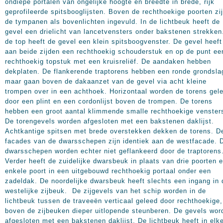
ondiepe portalen van ongelijke hoogte en breedte in brede, rijk
geprofileerde spitsbooglijsten. Boven de rechthoekige poorten zi
de tympanen als bovenlichten ingevuld. In de lichtbeuk heeft de
gevel een drielicht van lancetvensters onder bakstenen strekken
de top heeft de gevel een klein spitsboogvenster. De gevel heeft
aan beide zijden een rechthoekig schouderstuk en op de punt ee
rechthoekig topstuk met een kruisreliëf. De aandaken hebben
dekplaten. De flankerende traptorens hebben een ronde grondsla
maar gaan boven de dakaanzet van de gevel via acht kleine
trompen over in een achthoek. Horizontaal worden de torens gel
door een plint en een cordonlijst boven de trompen. De torens
hebben een groot aantal klimmende smalle rechthoekige venster
De torengevels worden afgesloten met een bakstenen daklijst.
Achtkantige spitsen met brede overstekken dekken de torens. D
facades van de dwarsschepen zijn identiek aan de westfacade. 
dwarsschepen worden echter niet geflankeerd door de traptorens
Verder heeft de zuidelijke dwarsbeuk in plaats van drie poorten 
enkele poort in een uitgebouwd rechthoekig portaal onder een
zadeldak. De noordelijke dwarsbeuk heeft slechts een ingang in 
westelijke zijbeuk. De zijgevels van het schip worden in de
lichtbeuk tussen de traveeën verticaal geleed door rechthoekige,
boven de zijbeuken dieper uitlopende steunberen. De gevels wor
afgesloten met een bakstenen daklijst. De lichtbeuk heeft in elk