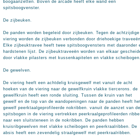
boogaanzetten. Boven de arcade heeft elke wand een
spitsboogvenster.
De zijbeuken.
De panden worden begeleid door zijbeuken. Tegen de achtzijdige
viering worden de zijbeuken verbonden door driehoekige traveeë
Elke zijbeuktravee heeft twee spitsboogvensters met daaronder 
hardstenen lijst. De zijbeuktraveeën worden van elkaar gescheid
door vlakke pilasters met kussenkapitelen en vlakke scheibogen
De gewelven.
De viering heeft een achtdelig kruisgewelf met vanuit de acht
hoeken van de viering naar de gewelfkruin vlakke tiercerons. de
gewelfkruin heeft een ronde sluiting. Tussen de kruin van het
gewelf en de top van de wandopeningen naar de panden heeft he
gewelf peerktaalgeprofileerde nokribben. vanuit de aanzet van d
spitsbogen in de viering vertrekken peerkraalgeprofileerden ribb
naar een sluitsteneen in de nokribben. De panden hebben
kruisribgewelven met vlakke scheibogen en peerkraalribben. De
absis heeft een zevendelig straalgewelf met peerkraalribben.