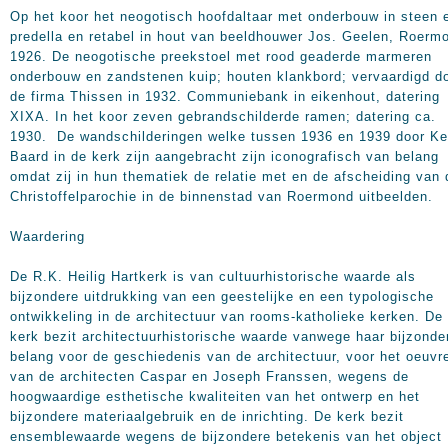
Op het koor het neogotisch hoofdaltaar met onderbouw in steen 
predella en retabel in hout van beeldhouwer Jos. Geelen, Roerm
1926. De neogotische preekstoel met rood geaderde marmeren
onderbouw en zandstenen kuip; houten klankbord; vervaardigd d
de firma Thissen in 1932. Communiebank in eikenhout, datering
XIXA. In het koor zeven gebrandschilderde ramen; datering ca.
1930. De wandschilderingen welke tussen 1936 en 1939 door K
Baard in de kerk zijn aangebracht zijn iconografisch van belang
omdat zij in hun thematiek de relatie met en de afscheiding van 
Christoffelparochie in de binnenstad van Roermond uitbeelden.
Waardering
De R.K. Heilig Hartkerk is van cultuurhistorische waarde als
bijzondere uitdrukking van een geestelijke en een typologische
ontwikkeling in de architectuur van rooms-katholieke kerken. De
kerk bezit architectuurhistorische waarde vanwege haar bijzonde
belang voor de geschiedenis van de architectuur, voor het oeuvr
van de architecten Caspar en Joseph Franssen, wegens de
hoogwaardige esthetische kwaliteiten van het ontwerp en het
bijzondere materiaalgebruik en de inrichting. De kerk bezit
ensemblewaarde wegens de bijzondere betekenis van het object