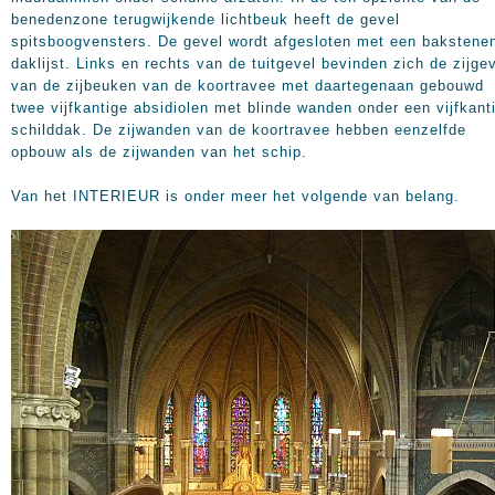
benedenzone terugwijkende lichtbeuk heeft de gevel
spitsboogvensters. De gevel wordt afgesloten met een bakstene
daklijst. Links en rechts van de tuitgevel bevinden zich de zijge
van de zijbeuken van de koortravee met daartegenaan gebouwd
twee vijfkantige absidiolen met blinde wanden onder een vijfkant
schilddak. De zijwanden van de koortravee hebben eenzelfde
opbouw als de zijwanden van het schip.
Van het INTERIEUR is onder meer het volgende van belang.