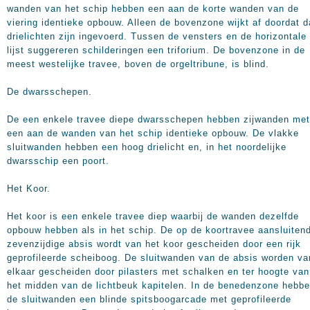
wanden van het schip hebben een aan de korte wanden van de
viering identieke opbouw. Alleen de bovenzone wijkt af doordat d
drielichten zijn ingevoerd. Tussen de vensters en de horizontale
lijst suggereren schilderingen een triforium. De bovenzone in de
meest westelijke travee, boven de orgeltribune, is blind.
De dwarsschepen.
De een enkele travee diepe dwarsschepen hebben zijwanden met
een aan de wanden van het schip identieke opbouw. De vlakke
sluitwanden hebben een hoog drielicht en, in het noordelijke
dwarsschip een poort.
Het Koor.
Het koor is een enkele travee diep waarbij de wanden dezelfde
opbouw hebben als in het schip. De op de koortravee aansluiten
zevenzijdige absis wordt van het koor gescheiden door een rijk
geprofileerde scheiboog. De sluitwanden van de absis worden va
elkaar gescheiden door pilasters met schalken en ter hoogte van
het midden van de lichtbeuk kapitelen. In de benedenzone hebb
de sluitwanden een blinde spitsboogarcade met geprofileerde