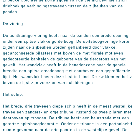
zijbeuken. Achter de korte zijden van de viering bevinden zich
driehoekige verbindingstraveeën tussen de zijbeuken van de
panden.
De viering.
De achtkantige viering heeft naar de panden een brede opening
onder een spitse vlakke gordelboog. De spitsboogvormige korte
zijden naar de zijbeuken worden geflankeerd door vlakke,
gecantonneerde pilasters met boven de met florale motieven
gedecoreerde kapitelen de geboorte van de tiercerons van het
gewelf. Het wandvlak heeft in de benedenzone over de gehele
breedte een spitse arcadeboog met daarboven een geprofileerde
lijst. Het wandvlak boven deze lijst is blind. De zwikken en het 
boven de lijst zijn voorzien van schilderingen.
Het schip.
Het brede, drie traveeën diepe schip heeft in de meest westelijk
travee een zangers- en orgeltribune, rustend op twee pilaren met
daarboven spitsbogen. De tribune heeft een balustrade met een
getortse spitsboogdecoratie. Onder de tribune is een portaalacht
ruimte gevormd naar de drie poorten in de westelijke gevel. De