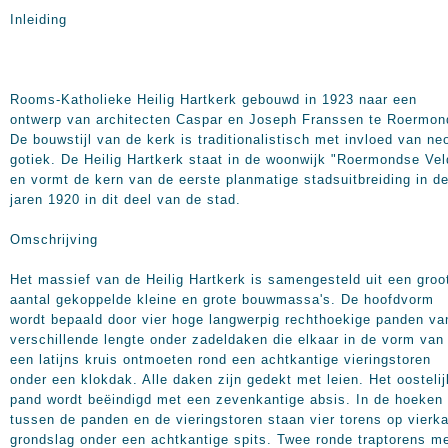
Inleiding
Rooms-Katholieke Heilig Hartkerk gebouwd in 1923 naar een
ontwerp van architecten Caspar en Joseph Franssen te Roermo
De bouwstijl van de kerk is traditionalistisch met invloed van ne
gotiek. De Heilig Hartkerk staat in de woonwijk "Roermondse Vel
en vormt de kern van de eerste planmatige stadsuitbreiding in d
jaren 1920 in dit deel van de stad.
Omschrijving
Het massief van de Heilig Hartkerk is samengesteld uit een groo
aantal gekoppelde kleine en grote bouwmassa's. De hoofdvorm
wordt bepaald door vier hoge langwerpig rechthoekige panden va
verschillende lengte onder zadeldaken die elkaar in de vorm van
een latijns kruis ontmoeten rond een achtkantige vieringstoren
onder een klokdak. Alle daken zijn gedekt met leien. Het oostelij
pand wordt beëindigd met een zevenkantige absis. In de hoeken
tussen de panden en de vieringstoren staan vier torens op vierk
grondslag onder een achtkantige spits. Twee ronde traptorens m