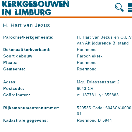
H. Hart van Jezus
Parochie/kerkgemeente:
H. Hart van Jezus en O.L.V
van Altijddurende Bijstand
Dekenaat/kerkverband:
Roermond
Soort gebouw:
Parochiekerk
Plaats:
Roermond
Gemeente:
Roermond
Adres:
Mgr. Driessenstraat 2
Postcode:
6043 CV
Coördinaten:
x: 187781, y: 355883
Rijksmonumentennummer:
520535 Code: 6043CV-0000
01
Kadastrale gegevens:
Roermond B 5944