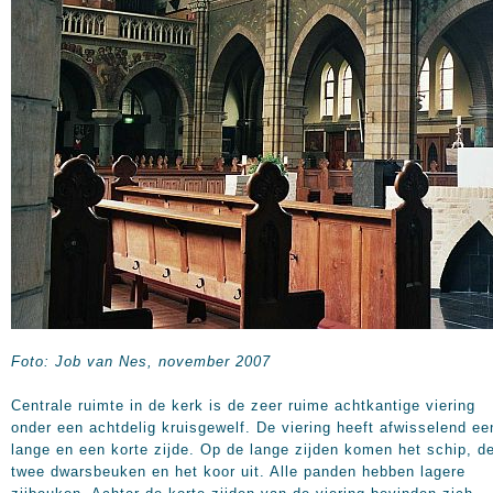
Foto: Job van Nes, november 2007
Centrale ruimte in de kerk is de zeer ruime achtkantige viering
onder een achtdelig kruisgewelf. De viering heeft afwisselend ee
lange en een korte zijde. Op de lange zijden komen het schip, d
twee dwarsbeuken en het koor uit. Alle panden hebben lagere