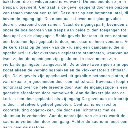
baksteen, die in wildverband is verwerkt. De boeiboorden zijn in
trespa uitgevoerd. Centraal is de gevel geopend door een omzom
van ramen rondom een reliëf. Deze rust op een betonnen latei, d
boven de ingang ligt. Deze bestaat uit twee met glas gevulde
deuren, omzoomd door ramen. Naast de ingangspartij bevinden z
onder de boeiboorden van trespa aan beide zijden toegangen tot
dagkapel en de doopkapel. Beide gevels bestaan uit een centraal
een betonnen lijst geplaatste deur, met daar omheen vensters. V
de kerk staat op de hoek van de kruising een campanile, die is
opgebouwd uit vier overhoeks geplaatste steunberen, waarvan a
twee zijden de openingen zijn gesloten. In deze muren zijn
vierkante galmgaten aangebracht. De andere twee zijden zijn op
zodat alleen de verbindingsbalken en de klokkenstoel zichtbaar
zijn. De zijgevels zijn opgebouwd uit geknikte betonnen platen, d
van elkaar zijn gescheiden door een lichtstraat. Bovenaan loopt 
lichtstraat over de hele breedte door. Aan de ingangszijde is een
gedeelte afgesloten door metselwerk. Aan de linkerzijde van de
kerk is een deur geplaatst als zij-ingang De gevel aan de koorzij
is door metselwerk geheel gesloten. Centraal is een rechte
koorafsluiting opgetrokken, die door een lichtstraat met de
sluitmuur is verbonden. Aan de noordzijde van de kerk wordt de
sacristie verbonden door een gang. Achter de sacristie loopt een
gang naar de pastorie.