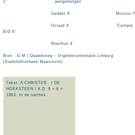
2’ aangehangen
Gedekt 8’ Mixtuur I
Octaaf 4’ Trompet
B/D 8’
Roerfluit 4’
Bron : G.M.I.Quaedvlieg – Orgeldocumentatie Limburg
(Stadsbibliotheek Maastricht)
Tekst: A CHRISTUS . / DE
HOEKSTEEN / A.D. 9 + 6 +
1963. In
de narthex.