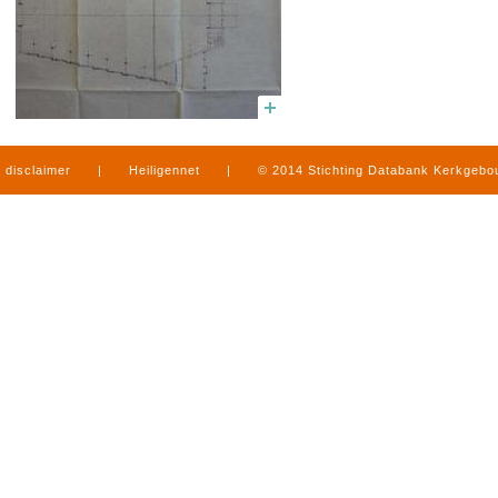
disclaimer
|
Heiligennet
|
© 2014 Stichting Databank Kerkgeb
in Limburg
|
produced by
www.mediamens.nl