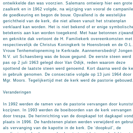
ontwikkelde dan was voorzien. Salemans ontwierp hier een grote
zaalkerk en in 1962 volgde, na wijziging van vooral de campanile
de goedkeuring en begon de bouw. Opvallend is de westelijke
gerichtheid van de kerk, die niet alleen vanuit het stratenplan
verklaard kan worden. Het is niet bekend of er enige symbolisch
betekenis aan kan worden toegekend. Met haar betonnen zijwan
en geknikte dak vertoont de H. Familiekerk overeenkomsten met
respectievelijk de Christus Koningkerk te Hoensbroek en de O.L.
Vrouw Tenhemelopneming te Kerkrade. Aannemersbedrijf Jongen
N.V. uit Schaesberg was de bouw gegund. De eerste steen werd
pas op 2 juli 1963 gelegd door Van Odijk, reden waarom deze
spottend de laatste steen werd genoemd. Kort daarna werd de ke
in gebruik genomen. De consecratie volgde op 13 juni 1964 door
Mgr. Moors. Tegelijkertijd met de kerk werd de pastorie gebouwd
Veranderingen
In 1992 werden de ramen van de pastorie vervangen door kunsts
kozijnen. In 1993 werden de boeiboorden van de kerk vervangen
door trespa. De herinrichting van de doopkapel tot dagkapel von
plaats in 1996. De hardstenen platen werden verwijderd en gebru
als vervanging van de kapotte in de kerk. De ‘doopkuil’, de