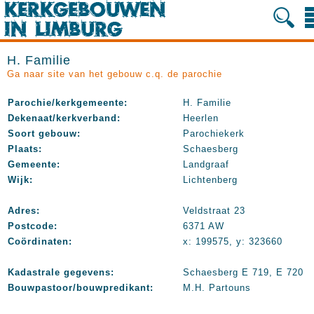
H. Familie
Ga naar site van het gebouw c.q. de parochie
Parochie/kerkgemeente:
H. Familie
Dekenaat/kerkverband:
Heerlen
Soort gebouw:
Parochiekerk
Plaats:
Schaesberg
Gemeente:
Landgraaf
Wijk:
Lichtenberg
Adres:
Veldstraat 23
Postcode:
6371 AW
Coördinaten:
x: 199575, y: 323660
Kadastrale gegevens:
Schaesberg E 719, E 720
Bouwpastoor/bouwpredikant:
M.H. Partouns