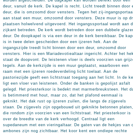
worden afgescheiden. De dagkapel kan worden bereikt door een
deur, vanuit de kerk. De kapel is recht. Licht treedt binnen door
deur, die is omzoomd door vensters. Tegen het zij-ingangsportaa
aan staat een muur, omzoomd door vensters. Deze muur is op dr
plaatsen holwelvend uitgevoerd. Het ingangssportaal wordt aan 
zijkant betreden. De kerk wordt betreden door een dubbele glaze
deur. De doopkapel is via een deur in de kerk bereikbaar. De kap
is in twee delen gescheiden door een ijzeren hek. Aan de
ingangszijde treedt licht binnen door een deur, omzoomd door
vensters. Hier is een Mariadevotiealtaar ingericht. Achter het he
staat de doopvont. De leistenen vloer is deels voorzien van grijz
tegels. Aan de kerkzijde is een muur geplaatst, waarboven een
raam met een ijzeren roedeverdeling licht toelaat. Aan de
pastoriezijde geeft een lichtstraat toegang aan het licht. In de k
ligt een vloer van leistenen. Onder de banken is gepolijst asfalt
gelegd. Het priesterkoor is bedekt met marmerbreuksteen. Het d
is betimmerd met hout, maar zo, dat het plafond eenmaal is
geknikt. Het dak rust op ijzeren zuilen, die langs de zijgevels
staan. De zijgevels zijn opgebouwd uit geknikte betonnen platen
die rondom zijn voorzien van een lichtstraat. Het priesterkoor is
over de breedte van de kerk verhoogd. Centraal ligt een
supedaneum met een vieringaltaar. De gaten van de hekjes van 
ambones zijn nog zichtbaar. Het koor kent een ondiepe rechte