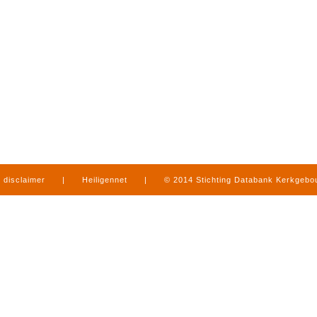
disclaimer
|
Heiligennet
|
© 2014 Stichting Databank Kerkgeb
in Limburg
|
produced by
www.mediamens.nl