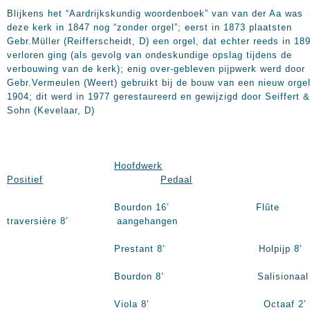
Blijkens het “Aardrijkskundig woordenboek” van van der Aa was
deze kerk in 1847 nog “zonder orgel”; eerst in 1873 plaatsten
Gebr.Müller (Reifferscheidt, D) een orgel, dat echter reeds in 18
verloren ging (als gevolg van ondeskundige opslag tijdens de
verbouwing van de kerk); enig over-gebleven pijpwerk werd door
Gebr.Vermeulen (Weert) gebruikt bij de bouw van een nieuw orgel
1904; dit werd in 1977 gerestaureerd en gewijzigd door Seiffert &
Sohn (Kevelaar, D)
Hoofdwerk
Positief
Pedaal
Bourdon 16’ Flûte
traversière 8’ aangehangen
Prestant 8’ Holpijp 8’
Bourdon 8’ Salisionaal 8
Viola 8’ Octaaf 2’