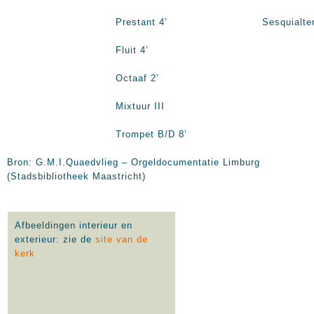
Prestant 4’ Sesquialter I
Fluit 4’
Octaaf 2’
Mixtuur III
Trompet B/D 8’
Bron: G.M.I.Quaedvlieg – Orgeldocumentatie Limburg
(Stadsbibliotheek Maastricht)
Afbeeldingen interieur en
exterieur: zie de
site van de
kerk