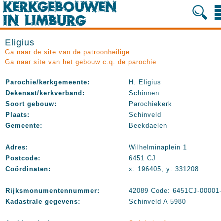
Eligius
Ga naar de site van de patroonheilige
Ga naar site van het gebouw c.q. de parochie
Parochie/kerkgemeente:
H. Eligius
Dekenaat/kerkverband:
Schinnen
Soort gebouw:
Parochiekerk
Plaats:
Schinveld
Gemeente:
Beekdaelen
Adres:
Wilhelminaplein 1
Postcode:
6451 CJ
Coördinaten:
x: 196405, y: 331208
Rijksmonumentennummer:
42089 Code: 6451CJ-00001
Kadastrale gegevens:
Schinveld A 5980