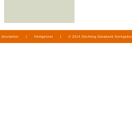
disclaimer
|
Heiligennet
|
© 2014 Stichting Databank Kerkgeb
in Limburg
|
produced by
www.mediamens.nl