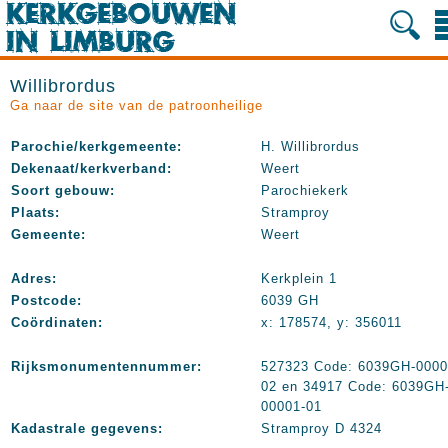
Willibrordus
Ga naar de site van de patroonheilige
Parochie/kerkgemeente:
H. Willibrordus
Dekenaat/kerkverband:
Weert
Soort gebouw:
Parochiekerk
Plaats:
Stramproy
Gemeente:
Weert
Adres:
Kerkplein 1
Postcode:
6039 GH
Coördinaten:
x: 178574, y: 356011
Rijksmonumentennummer:
527323 Code: 6039GH-0000
02 en 34917 Code: 6039GH
00001-01
Kadastrale gegevens:
Stramproy D 4324