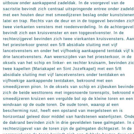
uitbouw onder aankappend zadeldak. In de voorgevel van de
sacristie bevindt zich centraal uitspringende entree onder zadel
met een houten deur met smeedijzeren beslag onder kunststene
latei en trap. Rechts van de deur en in de topgevel bevinden zic
twee vierkanten vensters met roedenverdeling. In de achtergevel
bevindt zich een kruisvenster en een topgevelvenster. In de
rechterzijgevel bevinden zich twee vierkanten kruisvensters. Aa
het priesterkoor grenst een 5/8 absidiale sluiting met vijf
lancetvensters en onder het vijfhoekig aankappend tentdak vijf k
drie lancetvensters. Aan weerszijden van het priesterkoor, in de
oksels van het schip en linker- en rechter kruisarm, bevinden zi
twee kapellen (Mariakapel en Sint Jozefkapel) met een 5/8
absidiale sluiting met vijf lancetvensters onder tentdaken en
vijfhoekige aankappende tentdaken, bekroond met een
smeedijzeren piron. In de oksels van schip en zijbeuken bevind
zich de beide westtorens met ingesnoerde torenspits, bekroond 
smeedijzeren kruizen een vergulde bol op de kleine toren en een
windvaan op de oude toren. De oude toren, waarop al een
bescherming rust, heeft een opstand van mergelsteen en is
horizontaal geleed door middel van hardstenen waterlijsten. Ond
de dakrand bevinden zich in drie geveldelen twee galmgaten. In 
rechterzijgevel van de toren zijn de galmgaten dichtgezet. In de