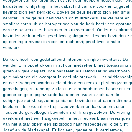
voorgevel van de toren bevindt zich een dubbele houten deur on
hardstenen omlijsting. In het dakschild van de voor- en zijgevel
bevindt zich een kerkklok. Boven de deur bevindt zich een smal
venster. In de gevels bevinden zich muurankers. De kleinere en
smallere toren uit de bouwperiode van de kerk heeft een opstand
van metselwerk met baksteen in kruisverband. Onder de dakrand
bevinden zich in elke gevel twee galmgaten. Tevens bevinden zi
op een lager niveau in voor- en rechterzijgevel twee smalle
vensters.
De kerk heeft een gedetailleerd interieur en rijke inventaris. De
wanden zijn opgetrokken in schoon metselwerk met toepassing 
groen en gele geglazuurde baksteen als lambrisering waarboven
gele baksteen die overgaat in geel pleisterwerk. Het middenschi
en de zijschepen worden geleed door een reeks spitsboogvormig
gordelbogen, rustend op zuilen met een hardstenen basement en
groene en gele geglazuurde bakstenen, waarin zich aan de
schipzijde spitsboogvormige nissen bevinden met daarin diverse
beelden. Het oksaal rust op twee vierkanten bakstenen zuilen.
Tussen de gordelbogen bevinden zich kruisgewelven. De viering 
overkluisd met een hangkoepel. In het muurwerk aan weerzijden
van het altaar opent een spitsboog naar respectievelijk de Sint
Jozef en de Mariakapel. Er ligt een, gedeeltelijk vernieuwde,