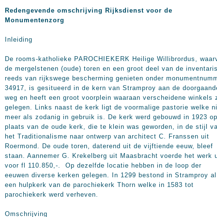
Redengevende omschrijving Rijksdienst voor de
Monumentenzorg
Inleiding
De rooms-katholieke PAROCHIEKERK Heilige Willibrordus, waar
de mergelstenen (oude) toren en een groot deel van de inventari
reeds van rijkswege bescherming genieten onder monumentnum
34917, is gesitueerd in de kern van Stramproy aan de doorgaand
weg en heeft een groot voorplein waaraan verscheidene winkels z
gelegen. Links naast de kerk ligt de voormalige pastorie welke n
meer als zodanig in gebruik is. De kerk werd gebouwd in 1923 o
plaats van de oude kerk, die te klein was geworden, in de stijl v
het Traditionalisme naar ontwerp van architect C. Franssen uit
Roermond. De oude toren, daterend uit de vijftiende eeuw, bleef
staan. Aannemer G. Krekelberg uit Maasbracht voerde het werk u
voor fl 110.850,-. Op dezelfde locatie hebben in de loop der
eeuwen diverse kerken gelegen. In 1299 bestond in Stramproy al
een hulpkerk van de parochiekerk Thorn welke in 1583 tot
parochiekerk werd verheven.
Omschrijving