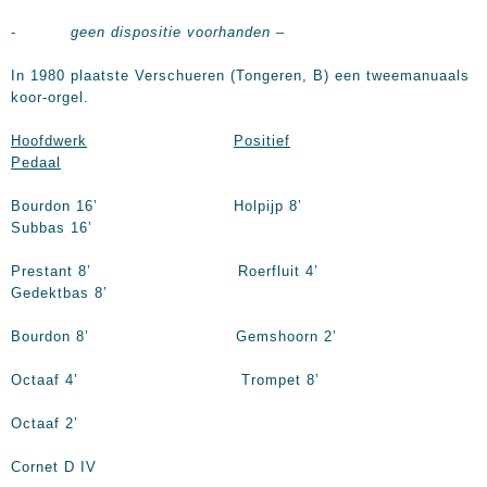
-
geen dispositie voorhanden –
In 1980 plaatste Verschueren (Tongeren, B) een tweemanuaals
koor-orgel.
Hoofdwerk
Positief
Pedaal
Bourdon
16’
Holpijp
8’
Subbas
16’
Prestant
8’
Roerfluit
4’
Gedektbas
8’
Bourdon
8’
Gemshoorn
2’
Octaaf
4’
Trompet
8’
Octaaf
2’
Cornet D IV