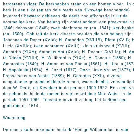
hardstenen vloer. De kerkbanken staan op een houten vloer. In 
kerk is een rijke (en ten dele reeds van rijkswege beschermde)
inventaris bewaard gebleven die deels nog afkomstig is uit de
voormalige kerk. Van belang zijn onder andere: een preekstoel v
1846; doopvont (1848); twee biechtstoelen (ca. 1841); kerkbank
(ca. 1500). Ook telt de kerk diverse beelden die van belang zijn:
Johannes de Doper (XVIa); H. Catharina (XVIIIB), Pieta (XVII); 
Lucia (XVIIId); twee adoranten (XVIII); klein kruisbeeld (XVIII);
Annatrits (XIXA); Antonius Abt (XVIa); H. Rochus (XVIIIc); H. A
te Drieën (XVIIId), H. Willibrordus (XIXc); H. Donatus (1880); H.
Ambrosius (1849); H. Antonius van Padua (1861); H. Ursula (187
H. Appolonia (1874); H. Jozef (1877); Onze Lieve Vrouw (1877); 
Fransciscus van Assisi (1889); H. Gerardus (XXb); diverse
neogotische gebrandschilderde ramen, waarschijnlijk vervaardigd
door W. Derix, uit Kevelaer in de periode 1900-1922. Een deel v
de gebrandschilderde ramen is vernieuwd door Max Weiss in de
periode 1957-1962. Tenslotte bevindt zich op het kerkhof een
grafkruis uit 1614.
Waardering
De rooms-katholieke parochiekerk "Heilige Willibrordus' is van