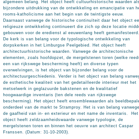
algemeen belang. Het object heeft cultuurhistorische waarden al
bijzondere uitdrukking van de ontwikkeling en emancipatie van h
rooms-katholicisme aan het begin van de twintigste eeuw.
Daarnaast vanwege de historische continuïteit daar het object e
religieuze ontwikkeling continueert die zich op deze locatie midd
gebouwen voor de eredienst al eeuwenlang heeft gemanifesteerd
De kerk is van belang voor de typologische ontwikkeling van
dorpskerken in het Limburgse Peelgebied. Het object heeft
architectuurhistorische waarden. Vanwege de architectonische
elementen, zoals hoofdopzet, de mergelstenen toren (welke reed
een van rijkswege bescherming heeft) en diverse typen
overwelvingen, is het object van bijzonder belang voor de
architectuurgeschiedenis. Verder is het object van belang vanwe
de esthetische kwaliteit van het gedetailleerde interieur met het
metselwerk in geglazuurde bakstenen en de kwalitatief
hoogwaardige inventaris (ten dele reeds van rijkswege
bescherming). Het object heeft ensemblewaarden als beeldbepal
onderdeel van de markt te Stramproy. Het is van belang vanweg
de gaafheid van in- en exterieur en met name de inventaris. Het
object heeft zeldzaamheidswaarde vanwege typologie, de
mergelstenen toren en binnen het oeuvre van architect Caspar
Franssen. (Datum: 31-10-2003).