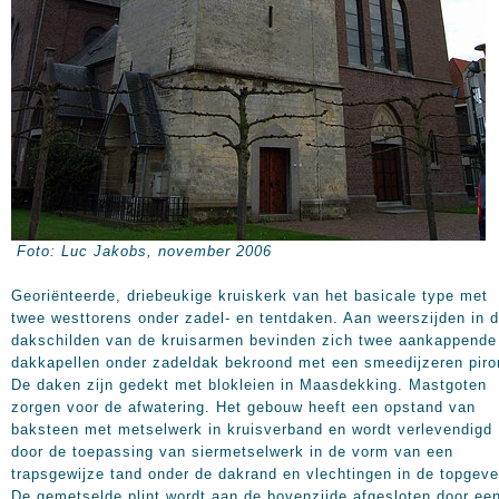
Foto: Luc Jakobs, november 2006
Georiënteerde, driebeukige kruiskerk van het basicale type met
twee westtorens onder zadel- en tentdaken. Aan weerszijden in 
dakschilden van de kruisarmen bevinden zich twee aankappende
dakkapellen onder zadeldak bekroond met een smeedijzeren piro
De daken zijn gedekt met blokleien in Maasdekking. Mastgoten
zorgen voor de afwatering. Het gebouw heeft een opstand van
baksteen met metselwerk in kruisverband en wordt verlevendigd
door de toepassing van siermetselwerk in de vorm van een
trapsgewijze tand onder de dakrand en vlechtingen in de topgeve
De gemetselde plint wordt aan de bovenzijde afgesloten door ee