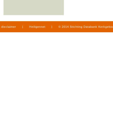
disclaimer
|
Heiligennet
|
© 2014 Stichting Databank Kerkgeb
in Limburg
|
produced by
www.mediamens.nl