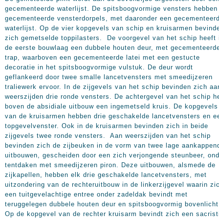
gecementeerde waterlijst. De spitsboogvormige vensters hebben
gecementeerde vensterdorpels, met daaronder een gecementeer
waterlijst. Op de vier kopgevels van schip en kruisarmen bevind
zich gemetselde toppilasters. De voorgevel van het schip heeft 
de eerste bouwlaag een dubbele houten deur, met gecementeerd
trap, waarboven een gecementeerde latei met een gestucte
decoratie in het spitsboogvormige vulstuk. De deur wordt
geflankeerd door twee smalle lancetvensters met smeedijzeren
traliewerk ervoor. In de zijgevels van het schip bevinden zich aa
weerszijden drie ronde vensters. De achtergevel van het schip h
boven de absidiale uitbouw een ingemetseld kruis. De kopgevels
van de kruisarmen hebben drie geschakelde lancetvensters en e
topgevelvenster. Ook in de kruisarmen bevinden zich in beide
zijgevels twee ronde vensters. Aan weerszijden van het schip
bevinden zich de zijbeuken in de vorm van twee lage aankappen
uitbouwen, gescheiden door een zich verjongende steunbeer, ond
tentdaken met smeedijzeren piron. Deze uitbouwen, alsmede de
zijkapellen, hebben elk drie geschakelde lancetvensters, met
uitzondering van de rechteruitbouw in de linkerzijgevel waarin zi
een tuitgevelachtige entree onder zadeldak bevindt met
teruggelegen dubbele houten deur en spitsboogvormig bovenlicht
Op de kopgevel van de rechter kruisarm bevindt zich een sacrist