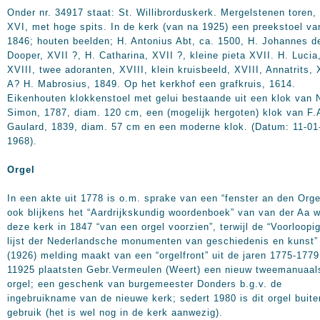
Onder nr. 34917 staat: St. Willibrorduskerk. Mergelstenen toren,
XVI, met hoge spits. In de kerk (van na 1925) een preekstoel va
1846; houten beelden; H. Antonius Abt, ca. 1500, H. Johannes d
Dooper, XVII ?, H. Catharina, XVII ?, kleine pieta XVII. H. Lucia
XVIII, twee adoranten, XVIII, klein kruisbeeld, XVIII, Annatrits,
A? H. Mabrosius, 1849. Op het kerkhof een grafkruis, 1614.
Eikenhouten klokkenstoel met gelui bestaande uit een klok van 
Simon, 1787, diam.
120 cm
, een (mogelijk hergoten) klok van F.
Gaulard, 1839, diam.
57 cm
en een moderne klok. (Datum: 11-01
1968).
Orgel
In een akte uit 1778 is o.m. sprake van een “fenster an den Orge
ook blijkens het “Aardrijkskundig woordenboek” van van der Aa 
deze kerk in 1847 “van een orgel voorzien”, terwijl de “Voorloopi
lijst der Nederlandsche monumenten van geschiedenis en kunst”
(1926) melding maakt van een “orgelfront” uit de jaren 1775-
1779
11925 plaatsten Gebr.Vermeulen (Weert) een nieuw tweemanuaal
orgel; een geschenk van burgemeester Donders b.g.v. de
ingebruikname van de nieuwe kerk; sedert 1980 is dit orgel buite
gebruik (het is wel nog in de kerk aanwezig).