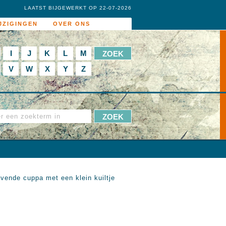
LAATST BIJGEWERKT OP 22-07-2026
JZIGINGEN
OVER ONS
I
J
K
L
M
V
W
X
Y
Z
vende cuppa met een klein kuiltje