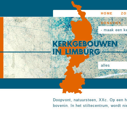
HOME
ZO
DONATIES
- maak een k
alles
Doopvont, natuursteen, XXc. Op een he
bovenin. In het stiltecentrum, wordt n