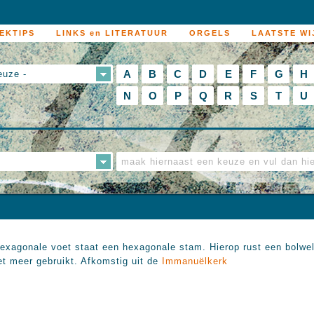
EKTIPS
LINKS en LITERATUUR
ORGELS
LAATSTE WI
A
B
C
D
E
F
G
H
euze -
N
O
P
Q
R
S
T
U
xagonale voet staat een hexagonale stam. Hierop rust een bolwel
iet meer gebruikt. Afkomstig uit de
Immanuëlkerk