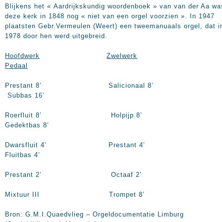
Blijkens het « Aardrijkskundig woordenboek » van van der Aa wa
deze kerk in 1848 nog « niet van een orgel voorzien ». In 1947
plaatsten Gebr.Vermeulen (Weert) een tweemanuaals orgel, dat i
1978 door hen werd uitgebreid.
Hoofdwerk
Zwelwerk
Pedaal
Prestant
8’
Salicionaal
8’
Subbas
16’
Roerfluit
8’
Holpijp
8’
Gedektbas
8’
Dwarsfluit
4’
Prestant
4’
Fluitbas
4’
Prestant
2’
Octaaf
2’
Mixtuur III Trompet
8’
Bron: G.M.I.Quaedvlieg – Orgeldocumentatie Limburg