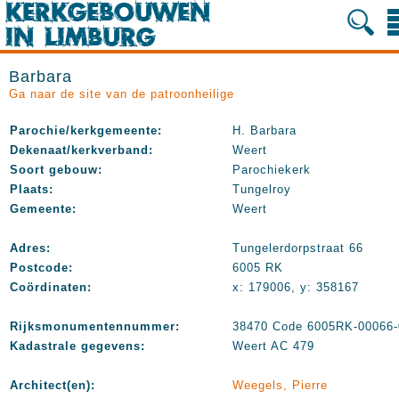
Barbara
Ga naar de site van de patroonheilige
Parochie/kerkgemeente:
H. Barbara
Dekenaat/kerkverband:
Weert
Soort gebouw:
Parochiekerk
Plaats:
Tungelroy
Gemeente:
Weert
Adres:
Tungelerdorpstraat 66
Postcode:
6005 RK
Coördinaten:
x: 179006, y: 358167
Rijksmonumentennummer:
38470 Code 6005RK-00066-
Kadastrale gegevens:
Weert AC 479
Architect(en):
Weegels, Pierre