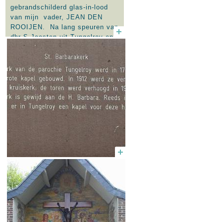
gebrandschilderd glas-in-lood
van mijn vader, JEAN DEN
ROOIJEN. Na lang speuren van
dhr S.Joosten uit Tungelroy en
van mijzelf en dankzij de
medewerking van dhr Schers
van gemeentearchief Weert is
een uitgave uit het kasboek van
de parochie boven water
gekomen dd. 12 januari 1913
betr. een "betaling aan
Gebr.den Rooijen, Roermond
voor levering van glas in de
sacristie en (steun-)ijzers voor
de overige ramen". Hiermee
staat voor 99 % vast, dat zowel
het gebrandschilderd glas-in-
lood als het overige figuratieve
raamwerk in de St. Barbarakerk
van Tungelroy gemaakt zijn
door JEAN DEN ROOIJEN. De
stijl van de gebrandschilderde