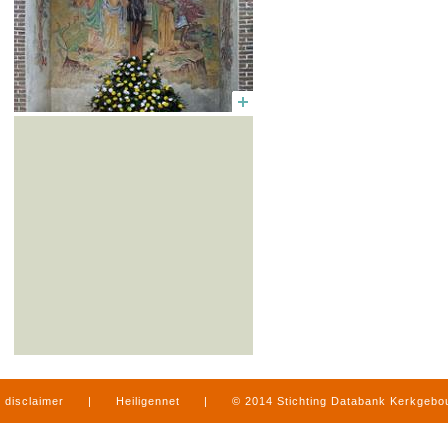
ramen wijst daar eveneens op.
disclaimer
|
Heiligennet
|
© 2014 Stichting Databank Kerkgeb
in Limburg
|
produced by
www.mediamens.nl