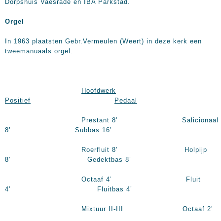
Dorpshuis Vaesrade en IBA Parkstad.
Orgel
In 1963 plaatsten Gebr.Vermeulen (Weert) in deze kerk een
tweemanuaals orgel.
Hoofdwerk
Positief
Pedaal
Prestant 8’ Salicionaal
8’ Subbas 16’
Roerfluit 8’ Holpijp
8’ Gedektbas 8’
Octaaf 4’ Fluit
4’ Fluitbas 4’
Mixtuur II-III Octaaf 2’