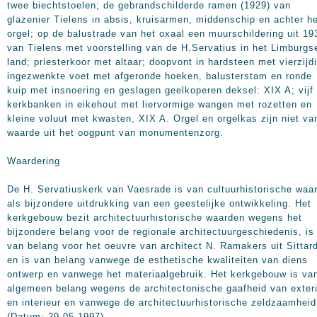
twee biechtstoelen; de gebrandschilderde ramen (1929) van
glazenier Tielens in absis, kruisarmen, middenschip en achter h
orgel; op de balustrade van het oxaal een muurschildering uit 19
van Tielens met voorstelling van de H.Servatius in het Limburgs
land; priesterkoor met altaar; doopvont in hardsteen met vierzijd
ingezwenkte voet met afgeronde hoeken, balusterstam en ronde
kuip met insnoering en geslagen geelkoperen deksel: XIX A; vijf
kerkbanken in eikehout met liervormige wangen met rozetten en
kleine voluut met kwasten, XIX A. Orgel en orgelkas zijn niet va
waarde uit het oogpunt van monumentenzorg.
Waardering
De H. Servatiuskerk van Vaesrade is van cultuurhistorische waa
als bijzondere uitdrukking van een geestelijke ontwikkeling. Het
kerkgebouw bezit architectuurhistorische waarden wegens het
bijzondere belang voor de regionale architectuurgeschiedenis, is
van belang voor het oeuvre van architect N. Ramakers uit Sittar
en is van belang vanwege de esthetische kwaliteiten van diens
ontwerp en vanwege het materiaalgebruik. Het kerkgebouw is va
algemeen belang wegens de architectonische gaafheid van exter
en interieur en vanwege de architectuurhistorische zeldzaamhei
(Datum: 29-05-1997)