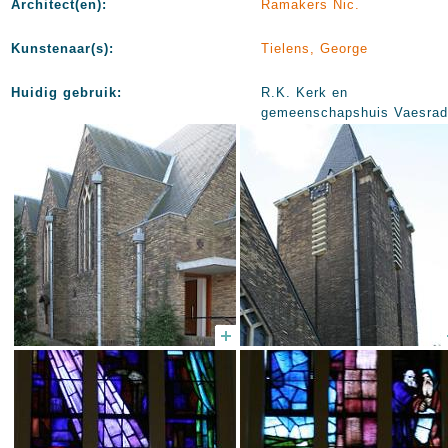
Architect(en):
Ramakers Nic.
Kunstenaar(s):
Tielens, George
Huidig gebruik:
R.K. Kerk en
gemeenschapshuis Vaesra