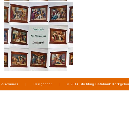
disclaimer
|
Heiligennet
|
© 2014 Stichting Databank Kerkgeb
in Limburg
|
produced by
www.mediamens.nl