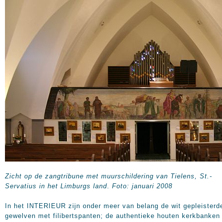
Zicht op de zangtribune met muurschildering van Tielens, St.-
Servatius in het Limburgs land
.
Foto: januari 2008
In het INTERIEUR zijn onder meer van belang de wit gepleisterd
gewelven met filibertspanten; de authentieke houten kerkbanken