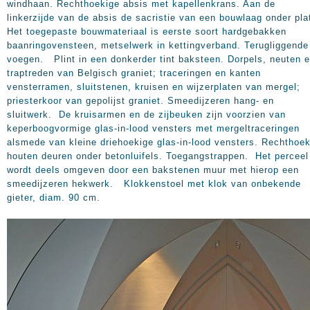
windhaan. Rechthoekige absis met kapellenkrans. Aan de
linkerzijde van de absis de sacristie van een bouwlaag onder pl
Het toegepaste bouwmateriaal is eerste soort hardgebakken
baanringovensteen, metselwerk in kettingverband. Terugliggende
voegen. Plint in een donkerder tint baksteen. Dorpels, neuten 
traptreden van Belgisch graniet; traceringen en kanten
vensterramen, sluitstenen, kruisen en wijzerplaten van mergel;
priesterkoor van gepolijst graniet. Smeedijzeren hang- en
sluitwerk. De kruisarmen en de zijbeuken zijn voorzien van
keperboogvormige glas-in-lood vensters met mergeltraceringen
alsmede van kleine driehoekige glas-in-lood vensters. Rechthoe
houten deuren onder betonluifels. Toegangstrappen. Het perceel
wordt deels omgeven door een bakstenen muur met hierop een
smeedijzeren hekwerk. Klokkenstoel met klok van onbekende
gieter, diam. 90 cm.