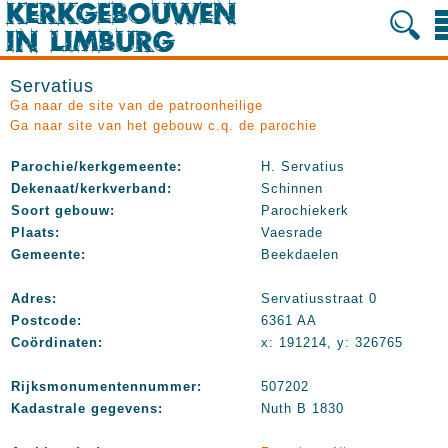
Servatius
Ga naar de site van de patroonheilige
Ga naar site van het gebouw c.q. de parochie
Parochie/kerkgemeente:
H. Servatius
Dekenaat/kerkverband:
Schinnen
Soort gebouw:
Parochiekerk
Plaats:
Vaesrade
Gemeente:
Beekdaelen
Adres:
Servatiusstraat 0
Postcode:
6361 AA
Coördinaten:
x: 191214, y: 326765
Rijksmonumentennummer:
507202
Kadastrale gegevens:
Nuth B 1830