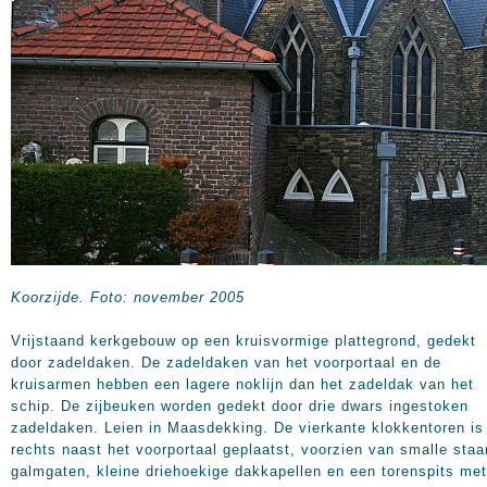
Koorzijde. Foto: november 2005
Vrijstaand kerkgebouw op een kruisvormige plattegrond, gedekt
door zadeldaken. De zadeldaken van het voorportaal en de
kruisarmen hebben een lagere noklijn dan het zadeldak van het
schip. De zijbeuken worden gedekt door drie dwars ingestoken
zadeldaken. Leien in Maasdekking. De vierkante klokkentoren is
rechts naast het voorportaal geplaatst, voorzien van smalle sta
galmgaten, kleine driehoekige dakkapellen en een torenspits met