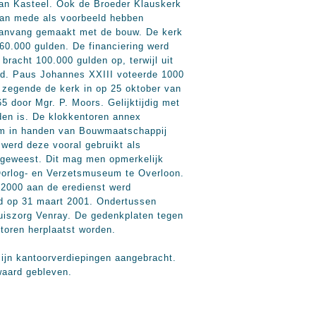
 van Kasteel. Ook de Broeder Klauskerk
 kan mede als voorbeeld hebben
aanvang gemaakt met de bouw. De kerk
0.000 gulden. De financiering werd
racht 100.000 gulden op, terwijl uit
nd. Paus Johannes XXIII voteerde 1000
 zegende de kerk in op 25 oktober van
 door Mgr. P. Moors. Gelijktijdig met
den is. De klokkentoren annex
om in handen van Bouwmaatschappij
werd deze vooral gebruikt als
n geweest. Dit mag men opmerkelijk
 Oorlog- en Verzetsmuseum te Overloon.
 2000 aan de eredienst werd
rd op 31 maart 2001. Ondertussen
uiszorg Venray. De gedenkplaten tegen
toren herplaatst worden.
zijn kantoorverdiepingen aangebracht.
waard gebleven.