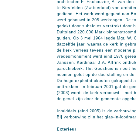
architecten F. Eschauzier, A. van den
te Birsfelden (Zwitserland) van archi
gediend. Het werk werd gegund aan B
werd gebouwd in 205 werkdagen. De to
gedekt door subsidies verstrekt door 
Duitsland 220.000 Mark binnenstroomd
gulden. Op 3 mei 1964 legde Mgr. W. C
datzelfde jaar, waarna de kerk in geb
de kerk verrees tevens een moderne pa
vredesmonument werd eind 1970 gereal
Janssen. Kardinaal B.A. Alfrink onthu
parochiekerk. Het Godshuis is nooit h
noemen gelet op de doelstelling en de
De hoge exploitatiekosten gekoppeld a
onttrokken. In februari 2001 gaf de g
(2003) wordt de kerk verbouwd – met 
de gevel zijn door de gemeente opgeko
Inmiddels (eind 2005) is de verbouwing
Bij verbouwing zijn het glas-in-loodr
Exterieur