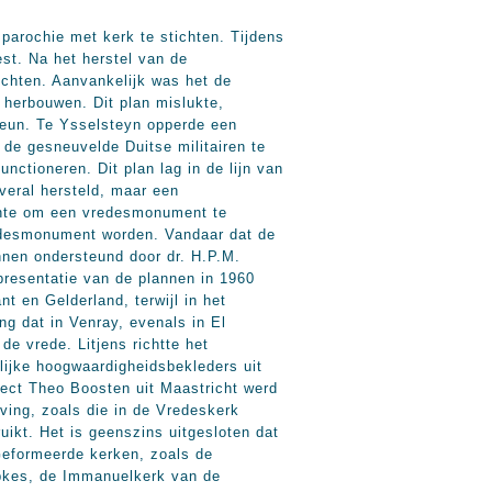
arochie met kerk te stichten. Tijdens
st. Na het herstel van de
chten. Aanvankelijk was het de
herbouwen. Dit plan mislukte,
teun. Te Ysselsteyn opperde een
de gesneuvelde Duitse militairen te
nctioneren. Dit plan lag in de lijn van
eral hersteld, maar een
chte om een vredesmonument te
vredesmonument worden. Vandaar dat de
nnen ondersteund door dr. H.P.M.
presentatie van de plannen in 1960
t en Gelderland, terwijl in het
g dat in Venray, evenals in El
e vrede. Litjens richtte het
lijke hoogwaardigheidsbekleders uit
tect Theo Boosten uit Maastricht werd
ing, zoals die in de Vredeskerk
ruikt. Het is geenszins uitgesloten dat
Geformeerde kerken, zoals de
upkes, de Immanuelkerk van de