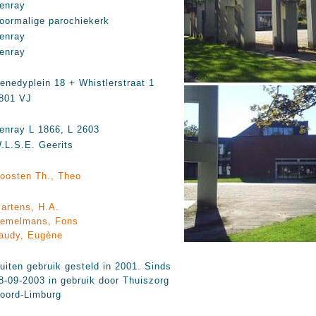
enray
oormalige parochiekerk
enray
enray
enedyplein 18 + Whistlerstraat 1
801 VJ
enray L 1866, L 2603
.L.S.E. Geerits
oosten Th., Theo
artens, H.A.
emelmans, Fons
audy, Eugène
uiten gebruik gesteld in 2001. Sinds
8-09-2003 in gebruik door Thuiszorg
oord-Limburg