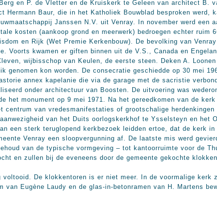
 Berg en P. de Vletter en de Kruiskerk te Geleen van architect B.
tect Hermann Baur, die in het Katholiek Bouwblad besproken werd,
ouwmaatschappij Janssen N.V. uit Venray. In november werd een 
tale kosten (aankoop grond en meerwerk) bedroegen echter ruim 66
bisdom en Rijk (Wet Premie Kerkenbouw). De bevolking van Venray b
e. Voorts kwamen er giften binnen uit de V.S., Canada en Engela
leven, wijbisschop van Keulen, de eerste steen. Deken A. Loonen
ruik genomen kon worden. De consecratie geschiedde op 30 mei 1965
storie annex kapelanie die via de garage met de sacristie verbon
iseerd onder architectuur van Boosten. De uitvoering was weder
lde het monument op 9 mei 1971. Na het gereedkomen van de kerk 
et centrum van vredesmanifestaties of grootschalige herdenkinge
 aanwezigheid van het Duits oorlogskerkhof te Ysselsteyn en het
an een sterk teruglopend kerkbezoek leidden ertoe, dat de kerk in
emeente Venray een sloopvergunning af. De laatste mis werd gevie
behoud van de typische vormgeving – tot kantoorruimte voor de Th
cht en zullen bij de eveneens door de gemeente gekochte klokken
 voltooid. De klokkentoren is er niet meer. In de voormalige kerk 
aam van Eugène Laudy en de glas-in-betonramen van H. Martens be