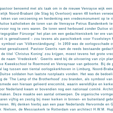
pastoor benoemd met als taak om in de nieuwe Venrayse wijk een p
elijk Noord-Brabant (de Slag bij Overloon) waren 48 kerken verwoe
 teken van verzoening en herdenking een vredesmonument op te ri
uitse katholieken de toren van de Venrayse Petrus Bandenkerk te 
arvoor nog te vers waren. De toren werd herbouwd zonder Duitse s
iegsgräber Fürsorge’ het plan om een gedachteniskerk ter ere van 
t is gerealiseerd – zou tevens als parochiekerk voor Ysselsteyn fu
symbool van ‘Völkerständigung’. In 1959 was de oorlogsschade ov
niet gerealiseerd. Pastoor Geerits nam de reeds bestaande geda
e de titel ‘Christus Koning’ zou krijgen, moest tevens het grote 
 de naam ‘Vredeskerk’. Geerits werd bij de uitvoering van zijn pla
ijke Kweekschool te Roermond en Venraynaar van geboorte. Bij de 
 lag tussen een tiental oorlogskerkhoven in Limburg, Noord-Braban
uitse soldaten hun laatste rustplaats vonden. Het was de bedoelin
 de ‘The Lamp of the Brotherhood’ zou branden, als symbool van d
lsmede een hieraan gelieerd erecomité, waarin wereldlijke en kerke
Voor Nederland kwam er bovendien nog een nationaal comité. Archi
maken. Deze maakte een aantal ontwerpen. De organische vormgev
 jaren vijftig en zestig bij meer kerken in binnen- en buitenland geb
pireren. Wij denken hierbij aan een paar Nederlands Hervormde en 
hr. Nielsen, de Messiaskerk te Rotterdam van architect H.W.M. H