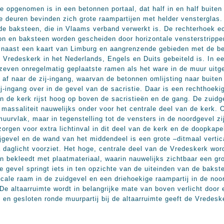
 opgenomen is in een betonnen portaal, dat half in en half buiten
de deuren bevinden zich grote raampartijen met helder vensterglas
ode baksteen, die in Vlaams verband verwerkt is. De rechterhoek ec
on en baksteen worden gescheiden door horizontale vensterstrippen.
n naast een kaart van Limburg en aangrenzende gebieden met de be
 Vredeskerk in het Nederlands, Engels en Duits gebeiteld is. In e
n zeven onregelmatig geplaatste ramen als het ware in de muur uit
 af naar de zij-ingang, waarvan de betonnen omlijsting naar buiten 
j-ingang over in de gevel van de sacristie. Daar is een rechthoeki
 de kerk rijst hoog op boven de sacristieën en de gang. De zuidge
n massaliteit nauwelijks onder voor het centrale deel van de kerk.
muurvlak, maar in tegenstelling tot de vensters in de noordgevel z
zorgen voor extra lichtinval in dit deel van de kerk en de doopkape
ijgevel en de wand van het middendeel is een grote –ditmaal vertic
 daglicht voorziet. Het hoge, centrale deel van de Vredeskerk wor
n bekleedt met plaatmateriaal, waarin nauwelijks zichtbaar een gro
ze gevel springt iets in ten opzichte van de uiteinden van de baks
cale raam in de zuidgevel en een driehoekige raampartij in de noo
 De altaarruimte wordt in belangrijke mate van boven verlicht door
 en gesloten ronde muurpartij bij de altaarruimte geeft de Vredes