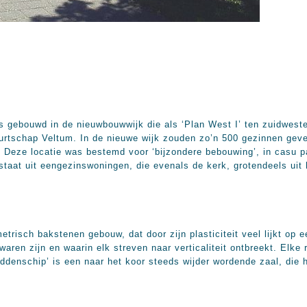
s gebouwd in de nieuwbouwwijk die als ‘Plan West I’ ten zuidwes
rtschap Veltum. In de nieuwe wijk zouden zo’n 500 gezinnen geve
. Deze locatie was bestemd voor ‘bijzondere bebouwing’, in casu p
taat uit eengezinswoningen, die evenals de kerk, grotendeels uit 
risch bakstenen gebouw, dat door zijn plasticiteit veel lijkt op e
aren zijn en waarin elk streven naar verticaliteit ontbreekt. Elke r
ddenschip’ is een naar het koor steeds wijder wordende zaal, die h