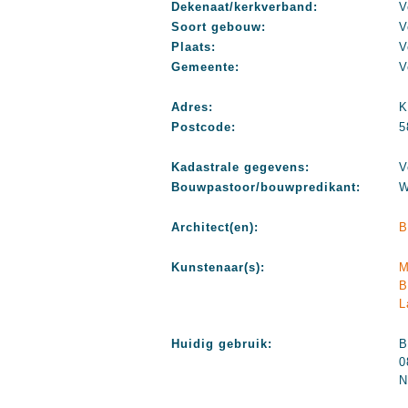
Dekenaat/kerkverband:
V
Soort gebouw:
V
Plaats:
V
Gemeente:
V
Adres:
K
Postcode:
5
Kadastrale gegevens:
V
Bouwpastoor/bouwpredikant:
W
Architect(en):
B
Kunstenaar(s):
M
B
L
Huidig gebruik:
B
0
N