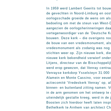
In 1959 werd Lambert Geerits tot bouw
de gevechten in Noord-Limburg en oost
oorlogsschade groeide de wens om als
bedoeling om met de steun van West-D
aangezien de oorlogsherinneringen da
vertegenwoordiger van de ‘Deutsche Kr
bouwen. Deze kerk – die overigens nooi
de bouw van een vredesmonument, als 
vredesmonument als zodanig was nog 
stichten weer op. Zijn nieuwe kerk, di
nieuwe kerk bekendheid verwierf onder
Litjens, directeur van de Bisschoppel
werd erop gewezen, dat Venray centraal
Venrayse kerkdorp Ysselsteyn 31.000 D
Alamein en Monte Cassino, voor eeuwig
actiecomité ‘Vredeskerk Venray’ op, a
binnen- en buitenland zitting namen. 
in de arm genomen om het ontwerp te 
uiteindelijk gestalte kreeg, werd in de
Boosten zich hierdoor heeft laten ins
Bethelkerk te Arnhem van architect C