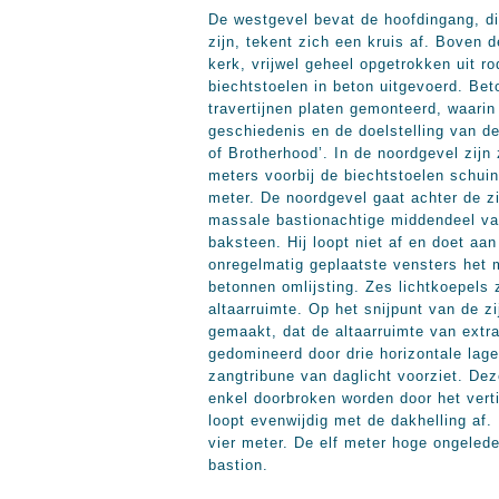
De westgevel bevat de hoofdingang, die
zijn, tekent zich een kruis af. Boven 
kerk, vrijwel geheel opgetrokken uit r
biechtstoelen in beton uitgevoerd. Bet
travertijnen platen gemonteerd, waari
geschiedenis en de doelstelling van de
of Brotherhood’. In de noordgevel zij
meters voorbij de biechtstoelen schuin
meter. De noordgevel gaat achter de zi
massale bastionachtige middendeel van
baksteen. Hij loopt niet af en doet aa
onregelmatig geplaatste vensters het 
betonnen omlijsting. Zes lichtkoepels 
altaarruimte. Op het snijpunt van de z
gemaakt, dat de altaarruimte van extra
gedomineerd door drie horizontale lage
zangtribune van daglicht voorziet. De
enkel doorbroken worden door het verti
loopt evenwijdig met de dakhelling af.
vier meter. De elf meter hoge ongelede
bastion.