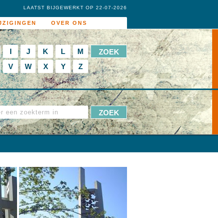
LAATST BIJGEWERKT OP 22-07-2026
JZIGINGEN
OVER ONS
I
J
K
L
M
V
W
X
Y
Z