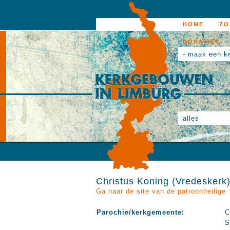
HOME
ZO
DONATIES
- maak een k
alles
Christus Koning (Vredeskerk
Ga naar de site van de patroonheilige
Parochie/kerkgemeente:
C
S