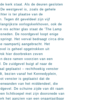
 de kerk staat. Als de deuren gesloten
. De westgevel is, zoals de gehele
hter is ter plaatse van de
 Tegen dit geveldeel zijn vijf
langrijkste oorlogskerkhoven, ook de
en nis achter glas staat de ‘The Lamp
gesneden. De noordgevel loopt enige
springt. Het verval bedraagt circa drie
ge raampartij aangebracht. Het
vel is geheel opgetrokken uit
 Ook hier doorbreken zeven
ijn deze ramen voorzien van een
l. De zuidgevel buigt af naar de
aal geplaatst – rechthoekig venster
dt, bezien vanaf het Kennedyplein,
ot venster is geplaatst dat de
teenwanden van het middendeel, die
rdgevel. De schuine zijde van dit raam
 een lichtkoepel met zijn doorsnede van
kerk het aanzien van een onaantastbaar