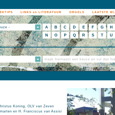
EKTIPS
LINKS en LITERATUUR
ORGELS
LAATSTE WI
A
B
C
D
E
F
G
H
euze -
N
O
P
Q
R
S
T
U
)
hristus Koning, OLV van Zeven
marten en H. Franciscus van Assisi