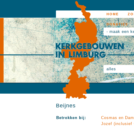
HOME
ZO
DONATIES
- maak een k
alles
Beijnes
Betrokken bij:
Cosmas en Dam
Jozef (inclusief