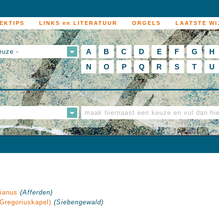
EKTIPS
LINKS en LITERATUUR
ORGELS
LAATSTE WI
A
B
C
D
E
F
G
H
euze -
N
O
P
Q
R
S
T
U
ianus
(Afferden)
 Gregoriuskapel)
(Siebengewald)