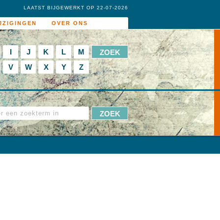
LAATST BIJGEWERKT OP 22-07-2026
JZIGINGEN
OVER ONS
I
J
K
L
M
V
W
X
Y
Z