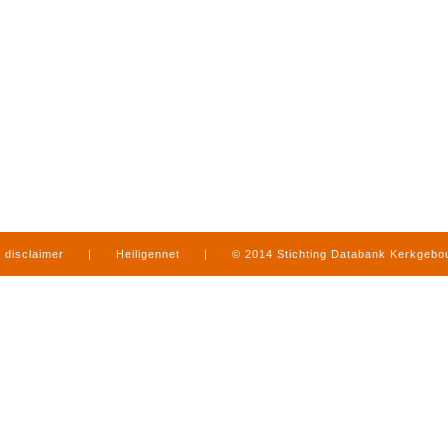
disclaimer
|
Heiligennet
|
© 2014 Stichting Databank Kerkgeb
in Limburg
|
produced by
www.mediamens.nl